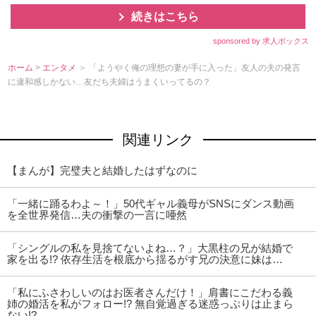
続きはこちら
sponsored by 求人ボックス
ホーム
>
エンタメ
＞ 「ようやく俺の理想の妻が手に入った」友人の夫の発言
に違和感しかない…友だち夫婦はうまくいってるの？
関連リンク
【まんが】完璧夫と結婚したはずなのに
「一緒に踊るわよ～！」50代ギャル義母がSNSにダンス動画
を全世界発信…夫の衝撃の一言に唖然
「シングルの私を見捨てないよね…？」大黒柱の兄が結婚で
家を出る!? 依存生活を根底から揺るがす兄の決意に妹は…
「私にふさわしいのはお医者さんだけ！」肩書にこだわる義
姉の婚活を私がフォロー!? 無自覚過ぎる迷惑っぷりは止まら
ない!?