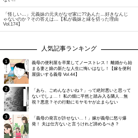
「怪しい…」元義妹の元夫がなぜ家に??あんた…好きなんじ
ゃないのか？その答えは…【私が義妹と縁を切った理由
Vol.174】
人気記事ランキング
義母の便利屋を卒業してノーストレス！ 離婚から始
まる妻と娘の新たな人生に悔いはなし！【嫁を便利
屋扱いする義母 Vol.44】
「あら、ごめんなさいね？」って絶対悪いと思って
ないでしょ…！ 私の畑に平然と踏み入る隣人…無
視？悪意？その行動にモヤモヤが止まらない
「義母の発言が許せない…！」嫁が義母に怒り爆
発！ 夫は仕方ないと言うけれど諦めるべき？