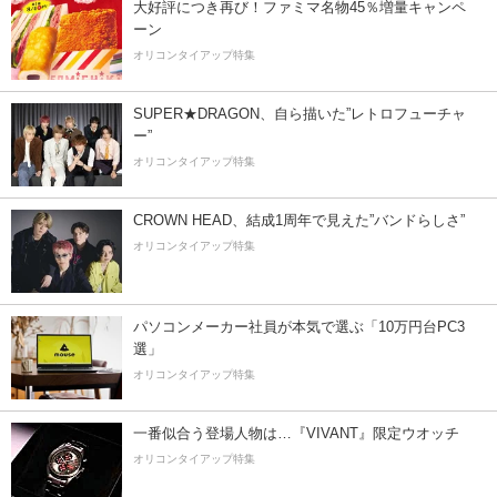
大好評につき再び！ファミマ名物45％増量キャンペ
ーン
オリコンタイアップ特集
SUPER★DRAGON、自ら描いた”レトロフューチャ
ー”
オリコンタイアップ特集
CROWN HEAD、結成1周年で見えた”バンドらしさ”
オリコンタイアップ特集
パソコンメーカー社員が本気で選ぶ「10万円台PC3
選」
オリコンタイアップ特集
一番似合う登場人物は…『VIVANT』限定ウオッチ
オリコンタイアップ特集