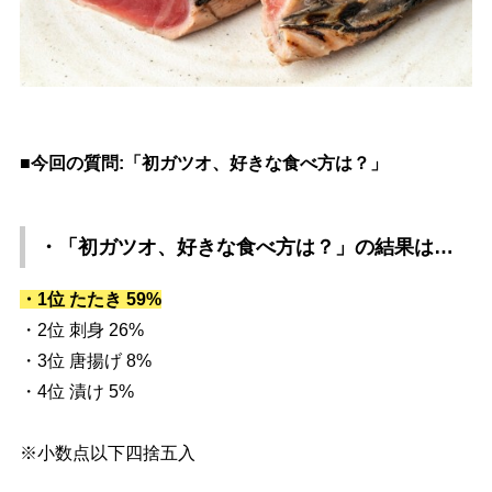
■今回の質問:「初ガツオ、好きな食べ方は？」
・「初ガツオ、好きな食べ方は？」
の結果は…
・1位 たたき 59%
・2位 刺身 26%
・3位 唐揚げ 8%
・4位 漬け 5%
※小数点以下四捨五入