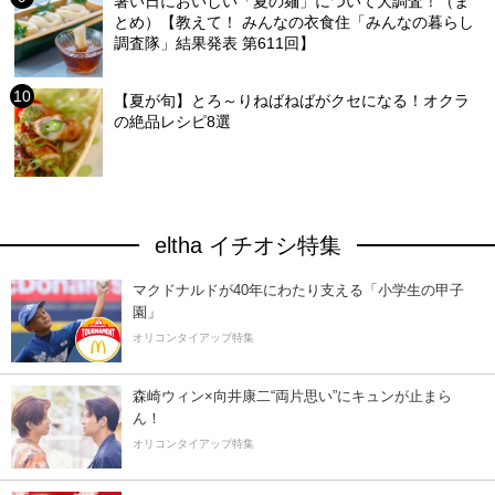
暑い日においしい「夏の麺」について大調査！（ま
とめ）【教えて！ みんなの衣食住「みんなの暮らし
調査隊」結果発表 第611回】
【夏が旬】とろ～りねばねばがクセになる！オクラ
の絶品レシピ8選
eltha イチオシ特集
マクドナルドが40年にわたり支える「小学生の甲子
園」
オリコンタイアップ特集
森崎ウィン×向井康二“両片思い”にキュンが止まら
ん！
オリコンタイアップ特集