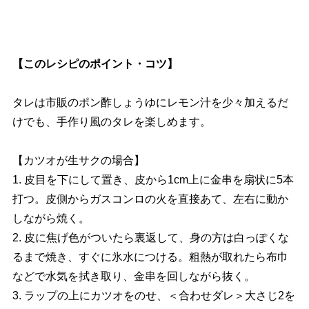
【このレシピのポイント・コツ】
タレは市販のポン酢しょうゆにレモン汁を少々加えるだ
けでも、手作り風のタレを楽しめます。
【カツオが生サクの場合】
1. 皮目を下にして置き、皮から1cm上に金串を扇状に5本
打つ。皮側からガスコンロの火を直接あて、左右に動か
しながら焼く。
2. 皮に焦げ色がついたら裏返して、身の方は白っぽくな
るまで焼き、すぐに氷水につける。粗熱が取れたら布巾
などで水気を拭き取り、金串を回しながら抜く。
3. ラップの上にカツオをのせ、＜合わせダレ＞大さじ2を