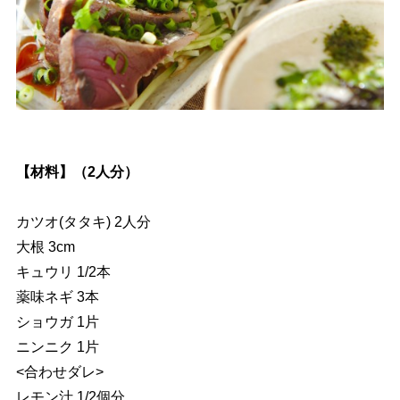
【材料】（2人分）
カツオ(タタキ) 2人分
大根 3cm
キュウリ 1/2本
薬味ネギ 3本
ショウガ 1片
ニンニク 1片
<合わせダレ>
レモン汁 1/2個分