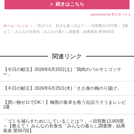
続きはこちら
sponsored by 求人ボックス
ホーム
>
レシピ
＞ 「初ガツオ、好きな食べ方は？」＜回答数24,325票＞【教
えて！ みんなの衣食住「みんなの暮らし調査隊」結果発表 第566回】
関連リンク
【今日の献立】2026年6月20日(土)「鶏肉のバルサミコソテ
ー」
【今日の献立】2026年6月25日(木)「ささ身の梅のり揚げ」
【買い物ゼロでOK！】梅雨の食卓を救う缶詰ラクうまレシピ
3選
「ゴミを減らすためにしていることは？」＜回答数13,859票
＞【教えて！ みんなの衣食住「みんなの暮らし調査隊」結果
発表 第567回】