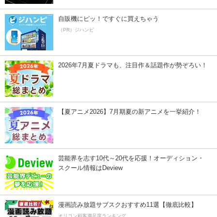
自販機にピッ！ですぐに買えちゃう
（PR）ジハンピ
2026年7月夏ドラマも、注目作＆話題作が勢ぞろい！
【夏アニメ2026】7月期夏の新アニメを一挙紹介！
芸能界を志す10代～20代を応援！オーディション・
スクール情報はDeview
漫画読み放題サブスクおすすめ11選【徹底比較】
オリコン顧客満足度ランキング