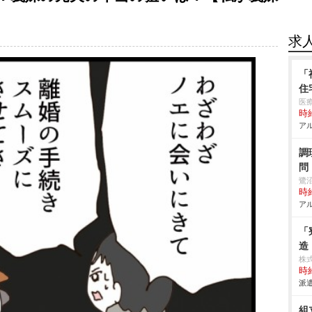
】
求
「
住
医
時給
アル
調
問
鷺
時給
アル
「
造
株
時給
派遣
組