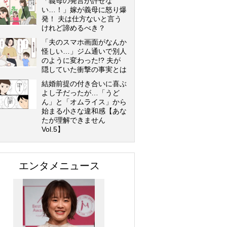
「義母の発言が許せな
い…！」嫁が義母に怒り爆
発！ 夫は仕方ないと言う
けれど諦めるべき？
「夫のスマホ画面がなんか
怪しい…」ジム通いで別人
のように変わった!? 夫が
隠していた衝撃の事実とは
結婚前提の付き合いに喜ぶ
よし子だったが…「うど
ん」と「オムライス」から
始まる小さな違和感【あな
たが理解できません
Vol.5】
エンタメニュース