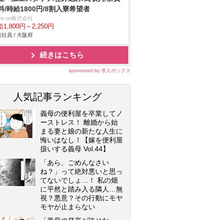
料/時給1800円/8割入寮希望者
ve on株式会社
1,800円～2,250円
社員 / 大阪府
続きはこちら
sponsored by 求人ボックス
人気記事ランキング
義母の便利屋を卒業してノ
ーストレス！ 離婚から始
まる妻と娘の新たな人生に
悔いはなし！【嫁を便利屋
扱いする義母 Vol.44】
「あら、ごめんなさい
ね？」って絶対悪いと思っ
てないでしょ…！ 私の畑
に平然と踏み入る隣人…無
視？悪意？その行動にモヤ
モヤが止まらない