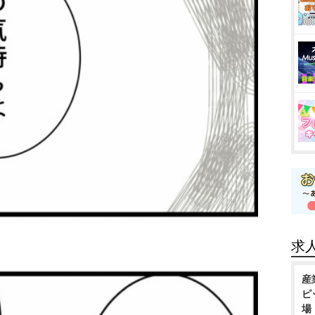
求
産
ピ
場