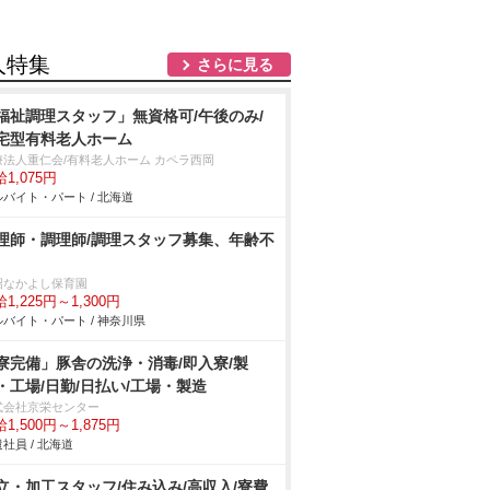
人特集
さらに見る
福祉調理スタッフ」無資格可/午後のみ/
宅型有料老人ホーム
療法人重仁会/有料老人ホーム カペラ西岡
1,075円
バイト・パート / 北海道
理師・調理師/調理スタッフ募集、年齢不
沼なかよし保育園
1,225円～1,300円
バイト・パート / 神奈川県
寮完備」豚舎の洗浄・消毒/即入寮/製
・工場/日勤/日払い/工場・製造
式会社京栄センター
1,500円～1,875円
社員 / 北海道
立・加工スタッフ/住み込み/高収入/寮費