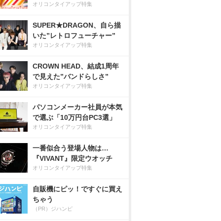
オリコンタイアップ特集
SUPER★DRAGON、自ら描
いた”レトロフューチャー”
オリコンタイアップ特集
CROWN HEAD、結成1周年
で見えた”バンドらしさ”
オリコンタイアップ特集
パソコンメーカー社員が本気
で選ぶ「10万円台PC3選」
オリコンタイアップ特集
一番似合う登場人物は…
『VIVANT』限定ウオッチ
オリコンタイアップ特集
自販機にピッ！ですぐに買え
ちゃう
（PR）ジハンピ