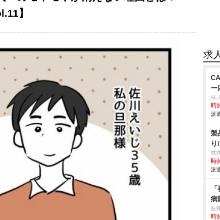
.11】
求
C
ー
株
時給
派遣
製
り
株
時給
派遣
「
病
医
時給