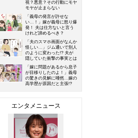
視？悪意？その行動にモヤ
モヤが止まらない
「義母の発言が許せな
い…！」嫁が義母に怒り爆
発！ 夫は仕方ないと言う
けれど諦めるべき？
「夫のスマホ画面がなんか
怪しい…」ジム通いで別人
のように変わった!? 夫が
隠していた衝撃の事実とは
「嫁に問題があるから息子
が目移りしたのよ！」義母
の驚きの見解に唖然…嫁の
高学歴が原因だと主張!?
エンタメニュース