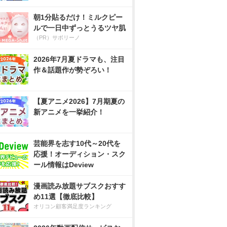
朝1分貼るだけ！ミルクピー
ルで一日中ずっとうるツヤ肌
（PR）サボリーノ
2026年7月夏ドラマも、注目
作＆話題作が勢ぞろい！
【夏アニメ2026】7月期夏の
新アニメを一挙紹介！
芸能界を志す10代～20代を
応援！オーディション・スク
ール情報はDeview
漫画読み放題サブスクおすす
め11選【徹底比較】
オリコン顧客満足度ランキング