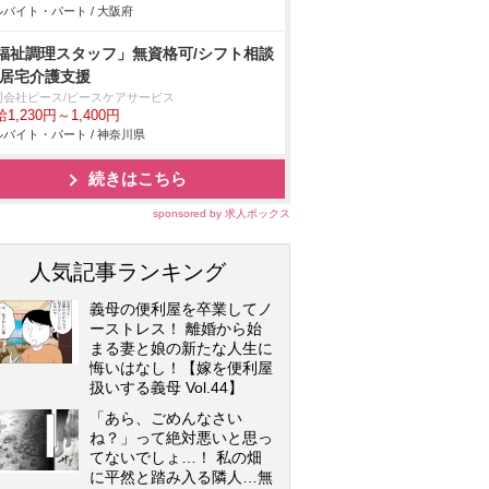
バイト・パート / 大阪府
福祉調理スタッフ」無資格可/シフト相談
/居宅介護支援
同会社ピース/ピースケアサービス
1,230円～1,400円
バイト・パート / 神奈川県
続きはこちら
sponsored by 求人ボックス
人気記事ランキング
義母の便利屋を卒業してノ
ーストレス！ 離婚から始
まる妻と娘の新たな人生に
悔いはなし！【嫁を便利屋
扱いする義母 Vol.44】
「あら、ごめんなさい
ね？」って絶対悪いと思っ
てないでしょ…！ 私の畑
に平然と踏み入る隣人…無