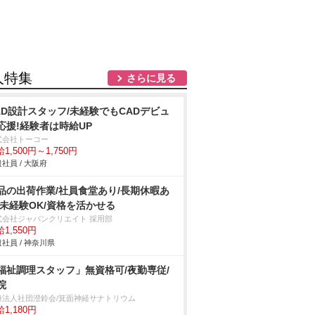
人特集
さらに見る
AD設計スタッフ/未経験でもCADデビュ
応援!経験者は時給UP
式会社トーコー
1,500円～1,750円
社員 / 大阪府
品の出荷作業/社員食堂あり/長期休暇あ
/未経験OK/資格を活かせる
式会社ジャパンクリエイト 採用部
1,550円
社員 / 神奈川県
福祉調理スタッフ」無資格可/夜勤専従/
院
療法人社団澄鈴会/箕面神経サナトリウム
1,180円