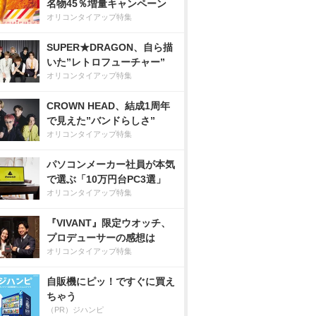
名物45％増量キャンペーン
オリコンタイアップ特集
SUPER★DRAGON、自ら描
いた”レトロフューチャー”
オリコンタイアップ特集
CROWN HEAD、結成1周年
で見えた”バンドらしさ”
オリコンタイアップ特集
パソコンメーカー社員が本気
で選ぶ「10万円台PC3選」
オリコンタイアップ特集
『VIVANT』限定ウオッチ、
プロデューサーの感想は
オリコンタイアップ特集
自販機にピッ！ですぐに買え
ちゃう
（PR）ジハンピ