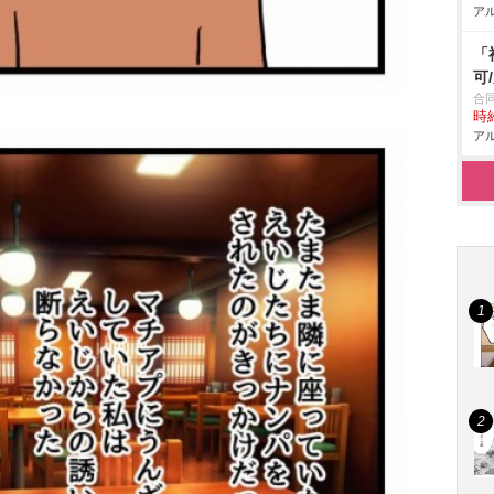
アル
「
可
合
時給
アル