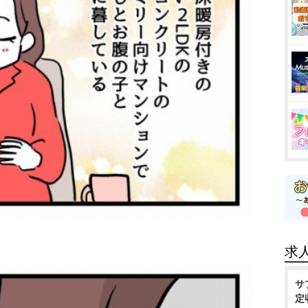
求
サ
定