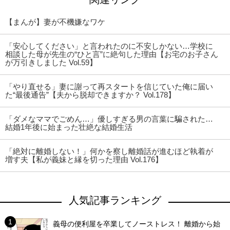
【まんが】妻が不機嫌なワケ
「安心してください」と言われたのに不安しかない…学校に
相談した母が先生の“ひと言”に絶句した理由【お宅のお子さん
が万引きしました Vol.59】
「やり直せる」妻に謝って再スタートを信じていた俺に届い
た“最後通告”【夫から脱却できますか？ Vol.178】
「ダメなママでごめん…」優しすぎる男の言葉に騙された…
結婚1年後に始まった壮絶な結婚生活
「絶対に離婚しない！」何かを察し離婚話が進むほど執着が
増す夫【私が義妹と縁を切った理由 Vol.176】
人気記事ランキング
義母の便利屋を卒業してノーストレス！ 離婚から始