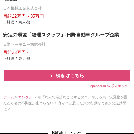
日本機械工業株式会社
月給22万円～35万円
正社員 / 東京都
安定の環境「経理スタッフ」/日野自動車グループ企業
日野ハーモニー株式会社
月給23万円～
正社員 / 東京都
続きはこちら
sponsored by 求人ボックス
ホーム
>
エンタメ
＞ 妻「なんで余計なことするの？」怯える夫…洗濯物を畳
んだら妻の不機嫌が止まらない！ 良かれと思った夫の行動がまさかの逆効果
に？
関連リンク