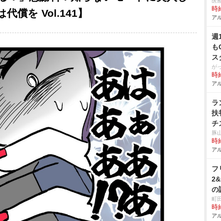
医
時給
償を Vol.141】
アル
週
も
ス
が
時給
アル
ラ
扶
チ
豚
時給
アル
フ
2
の
町
時給
アル