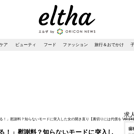
ケア
ビューティ
フード
ファッション
旅行＆おでかけ
ンケア
ダイエット・ボディケア
ヘアスタイル・ヘアアレンジ
求
る！」慰謝料？知らないモードに突入した女の開き直り【裏切りには代償を Vol.14
歯
る！」慰謝料？知らないモードに突入し