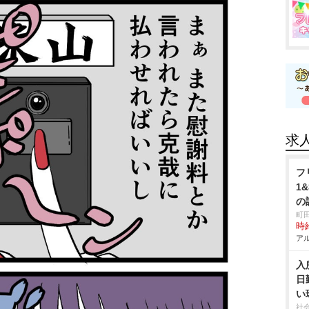
求
フ
1
の
町
時給
アル
入
日
い
社