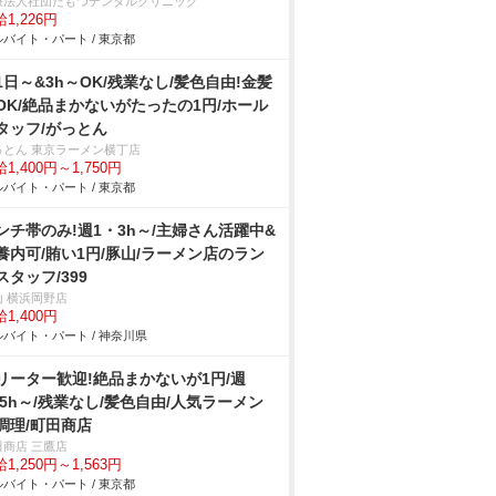
療法人社団たもつデンタルクリニック
1,226円
バイト・パート / 東京都
1日～&3h～OK/残業なし/髪色自由!金髪
OK/絶品まかないがたったの1円/ホール
タッフ/がっとん
っとん 東京ラーメン横丁店
1,400円～1,750円
バイト・パート / 東京都
ンチ帯のみ!週1・3h～/主婦さん活躍中&
養内可/賄い1円/豚山/ラーメン店のラン
スタッフ/399
山 横浜岡野店
1,400円
バイト・パート / 神奈川県
リーター歓迎!絶品まかないが1円/週
&5h～/残業なし/髪色自由/人気ラーメン
調理/町田商店
田商店 三鷹店
1,250円～1,563円
バイト・パート / 東京都