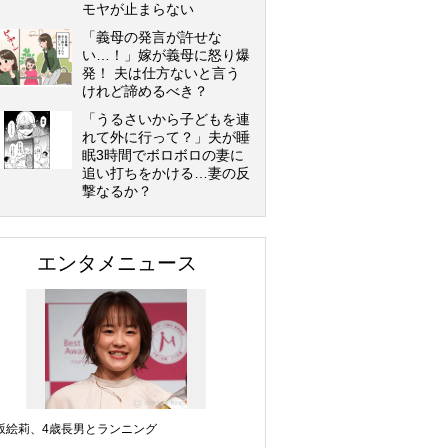
モヤが止まらない
「義母の発言が許せな
い…！」嫁が義母に怒り爆
発！ 夫は仕方ないと言う
けれど諦めるべき？
「うるさいから子どもを連
れて外に行って？」夫が睡
眠3時間でボロボロの妻に
追い打ちをかける…妻の反
撃なるか？
エンタメニュース
坂絵莉、4歳長男とランニング