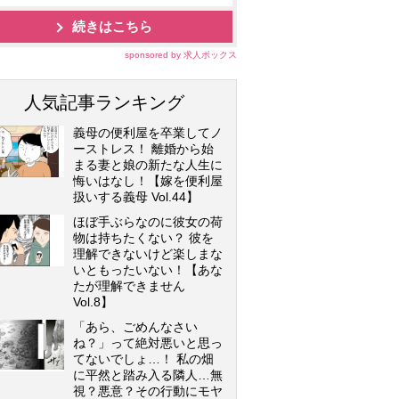
続きはこちら
sponsored by 求人ボックス
人気記事ランキング
義母の便利屋を卒業してノ
ーストレス！ 離婚から始
まる妻と娘の新たな人生に
悔いはなし！【嫁を便利屋
扱いする義母 Vol.44】
ほぼ手ぶらなのに彼女の荷
物は持ちたくない？ 彼を
理解できないけど楽しまな
いともったいない！【あな
たが理解できません
Vol.8】
「あら、ごめんなさい
ね？」って絶対悪いと思っ
てないでしょ…！ 私の畑
に平然と踏み入る隣人…無
視？悪意？その行動にモヤ