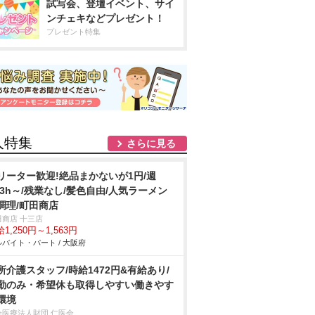
試写会、登壇イベント、サイ
ンチェキなどプレゼント！
プレゼント特集
人特集
さらに見る
リーター歓迎!絶品まかないが1円/週
&3h～/残業なし/髪色自由/人気ラーメン
調理/町田商店
田商店 十三店
1,250円～1,563円
バイト・パート / 大阪府
所介護スタッフ/時給1472円&有給あり/
勤のみ・希望休も取得しやすい働きやす
環境
会医療法人財団 仁医会