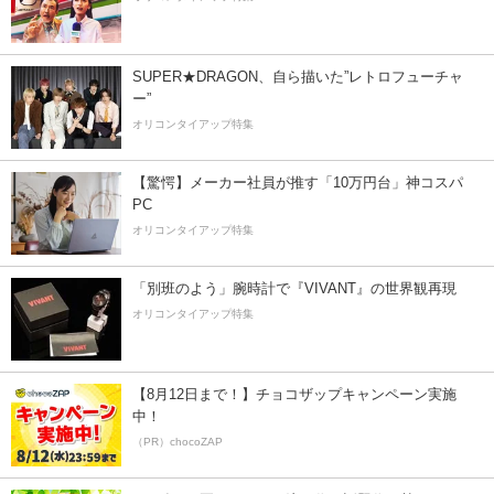
SUPER★DRAGON、自ら描いた”レトロフューチャ
ー”
オリコンタイアップ特集
【驚愕】メーカー社員が推す「10万円台」神コスパ
PC
オリコンタイアップ特集
「別班のよう」腕時計で『VIVANT』の世界観再現
オリコンタイアップ特集
【8月12日まで！】チョコザップキャンペーン実施
中！
（PR）chocoZAP