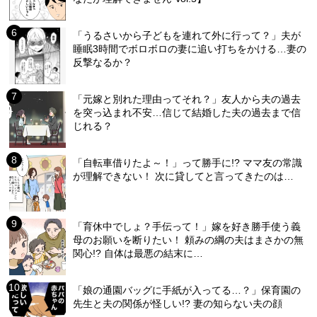
「うるさいから子どもを連れて外に行って？」夫が
睡眠3時間でボロボロの妻に追い打ちをかける…妻の
反撃なるか？
「元嫁と別れた理由ってそれ？」友人から夫の過去
を突っ込まれ不安…信じて結婚した夫の過去まで信
じれる？
「自転車借りたよ～！」って勝手に!? ママ友の常識
が理解できない！ 次に貸してと言ってきたのは…
「育休中でしょ？手伝って！」嫁を好き勝手使う義
母のお願いを断りたい！ 頼みの綱の夫はまさかの無
関心!? 自体は最悪の結末に…
「娘の通園バッグに手紙が入ってる…？」保育園の
先生と夫の関係が怪しい!? 妻の知らない夫の顔