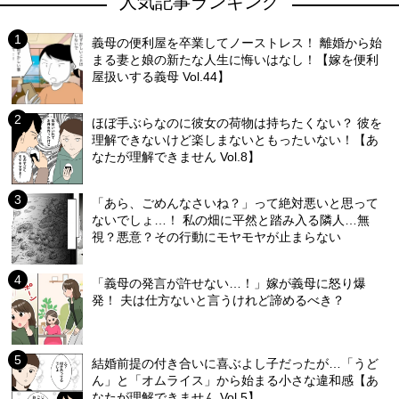
人気記事ランキング
義母の便利屋を卒業してノーストレス！ 離婚から始
まる妻と娘の新たな人生に悔いはなし！【嫁を便利
屋扱いする義母 Vol.44】
ほぼ手ぶらなのに彼女の荷物は持ちたくない？ 彼を
理解できないけど楽しまないともったいない！【あ
なたが理解できません Vol.8】
「あら、ごめんなさいね？」って絶対悪いと思って
ないでしょ…！ 私の畑に平然と踏み入る隣人…無
視？悪意？その行動にモヤモヤが止まらない
「義母の発言が許せない…！」嫁が義母に怒り爆
発！ 夫は仕方ないと言うけれど諦めるべき？
結婚前提の付き合いに喜ぶよし子だったが…「うど
ん」と「オムライス」から始まる小さな違和感【あ
なたが理解できません Vol.5】