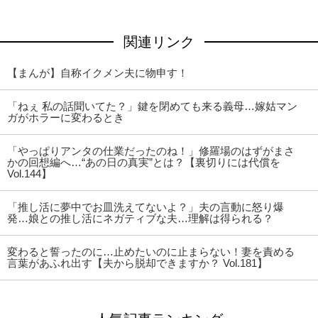
関連リンク
【まんが】自称イクメン夫に物申す！
「ねぇ 私の話聞いてた？」鍵を閉めても来る義母…嫁姑マン
ガがホラーに変わるとき
「やっぱりアンタの仕業だったのね！」修羅場のはずがまさ
かの回想編へ…“あの日の真実”とは？【裏切りには代償を
Vol.144】
「推し活に夢中でお皿洗えてないよ？」夫の言動に怒り爆
発…娘との推し活にネガティブな夫…理解は得られる？
変わると誓ったのに…止めたいのに止まらない！妻を責める
言葉があふれ出す【夫から脱却できますか？ Vol.181】