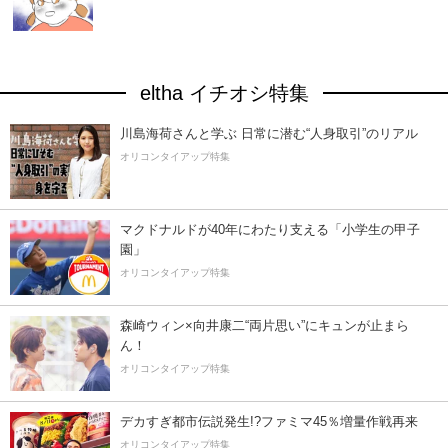
eltha イチオシ特集
川島海荷さんと学ぶ 日常に潜む“人身取引”のリアル
オリコンタイアップ特集
マクドナルドが40年にわたり支える「小学生の甲子
園」
オリコンタイアップ特集
森崎ウィン×向井康二“両片思い”にキュンが止まら
ん！
オリコンタイアップ特集
デカすぎ都市伝説発生!?ファミマ45％増量作戦再来
オリコンタイアップ特集