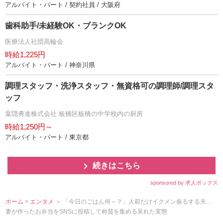
アルバイト・パート / 契約社員 / 大阪府
歯科助手/未経験OK・ブランクOK
医療法人社団高輪会
時給1,225円
アルバイト・パート / 神奈川県
調理スタッフ・洗浄スタッフ・無資格可の調理師/調理スタ
ッフ
葉隠勇進株式会社 板橋区板橋の中学校内の厨房
時給1,250円～
アルバイト・パート / 東京都
続きはこちら
sponsored by 求人ボックス
ホーム
>
エンタメ
＞ 「今日のごはん何～？」人前だけイクメン振るする夫…
妻が作ったお弁当をSNSに投稿して称賛を集める呆れた実態