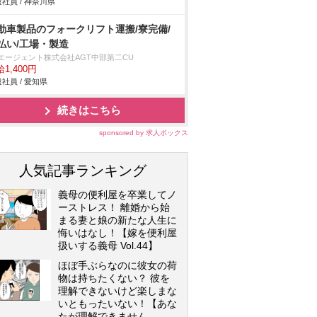
社員 / 神奈川県
動車製品のフォークリフト運搬/寮完備/
払い/工場・製造
Tエージェント株式会社AGT中部第二CU
1,400円
社員 / 愛知県
続きはこちら
sponsored by 求人ボックス
人気記事ランキング
義母の便利屋を卒業してノ
ーストレス！ 離婚から始
まる妻と娘の新たな人生に
悔いはなし！【嫁を便利屋
扱いする義母 Vol.44】
ほぼ手ぶらなのに彼女の荷
物は持ちたくない？ 彼を
理解できないけど楽しまな
いともったいない！【あな
たが理解できません