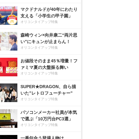
マクドナルドが40年にわたり
支える「小学生の甲子園」
オリコンタイアップ特集
森崎ウィン×向井康二“両片思
い”にキュンが止まらん！
オリコンタイアップ特集
お値段そのまま45％増量！フ
ァミマ夏の大盤振る舞い
オリコンタイアップ特集
SUPER★DRAGON、自ら描
いた”レトロフューチャー”
オリコンタイアップ特集
パソコンメーカー社員が本気
で選ぶ「10万円台PC3選」
オリコンタイアップ特集
一番似合う登場人物は…