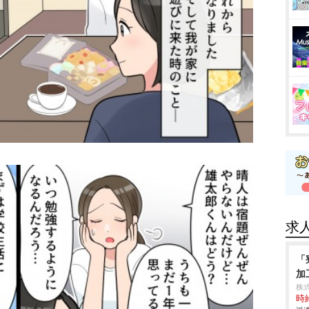
求
「
加
株
時給