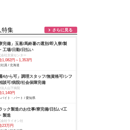
人特集
さらに見る
寮完備」玉葱/馬鈴薯の選別/即入寮/製
・工場/日勤/日払い
式会社京栄センター
1,082円～1,353円
社員 / 北海道
週4から可」調理スタッフ/無資格可/シフ
相談可/病院/社会保障完備
療法人山下病院
1,140円
バイト・パート / 愛知県
ラック製造のお仕事/寮完備/日払い/工
・製造
式会社ライオン社
給23万円