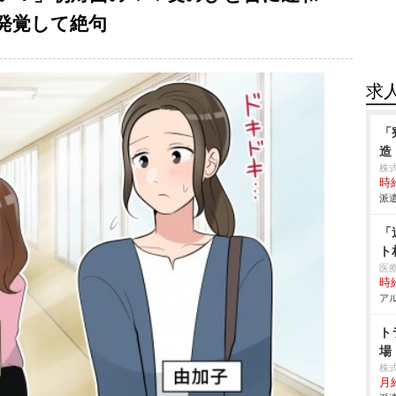
発覚して絶句
求
「
造
株
時給
派遣
「
ト
医
時給
アル
ト
場
株
月