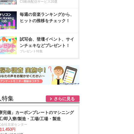
CS動画配信サービス20選
毎週の音楽ランキングから、
ヒットの推移をチェック！
試写会、登壇イベント、サイ
ンチェキなどプレゼント！
プレゼント特集
人特集
さらに見る
寮完備」カーボンプレートのマシニング
工/即入寮/製造・工場/工場・製造
式会社京栄センター
1,450円