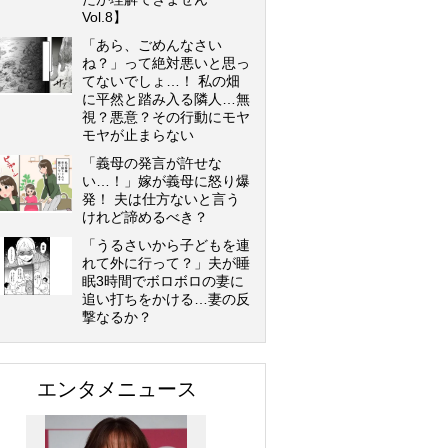
Vol.8】
「あら、ごめんなさい
ね？」って絶対悪いと思っ
てないでしょ…！ 私の畑
に平然と踏み入る隣人…無
視？悪意？その行動にモヤ
モヤが止まらない
「義母の発言が許せな
い…！」嫁が義母に怒り爆
発！ 夫は仕方ないと言う
けれど諦めるべき？
「うるさいから子どもを連
れて外に行って？」夫が睡
眠3時間でボロボロの妻に
追い打ちをかける…妻の反
撃なるか？
エンタメニュース