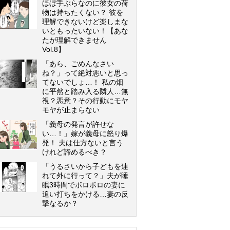
ほぼ手ぶらなのに彼女の荷
物は持ちたくない？ 彼を
理解できないけど楽しまな
いともったいない！【あな
たが理解できません
Vol.8】
「あら、ごめんなさい
ね？」って絶対悪いと思っ
てないでしょ…！ 私の畑
に平然と踏み入る隣人…無
視？悪意？その行動にモヤ
モヤが止まらない
「義母の発言が許せな
い…！」嫁が義母に怒り爆
発！ 夫は仕方ないと言う
けれど諦めるべき？
「うるさいから子どもを連
れて外に行って？」夫が睡
眠3時間でボロボロの妻に
追い打ちをかける…妻の反
撃なるか？