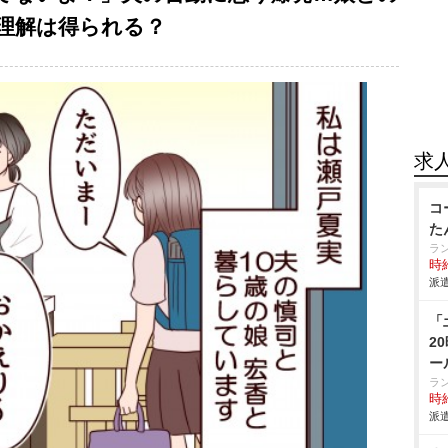
理解は得られる？
求
コ
た
ラ
時給
派遣
「
2
ー
ラ
時給
派遣