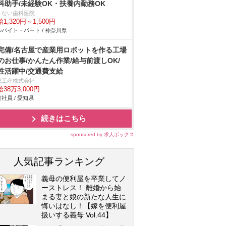
科助手/未経験OK・扶養内勤務OK
さない歯科医院
1,320円～1,500円
バイト・パート / 神奈川県
完備/名古屋で産業用ロボットを作る工場
のお仕事/かんたん作業/給与前渡しOK/
性活躍中/交通費支給
総工産株式会社
38万3,000円
社員 / 愛知県
続きはこちら
sponsored by 求人ボックス
人気記事ランキング
義母の便利屋を卒業してノ
ーストレス！ 離婚から始
まる妻と娘の新たな人生に
悔いはなし！【嫁を便利屋
扱いする義母 Vol.44】