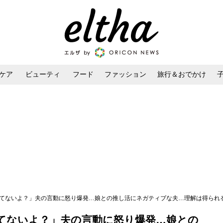
ケア
ビューティ
フード
ファッション
旅行＆おでかけ
ンケア
ダイエット・ボディケア
ヘアスタイル・ヘアアレンジ
えてないよ？」夫の言動に怒り爆発…娘との推し活にネガティブな夫…理解は得られ
てないよ？」夫の言動に怒り爆発…娘との