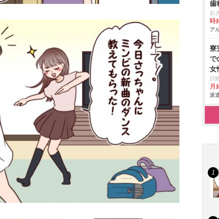
歯
お
時給
アル
寮
で
女
日
月給
派遣