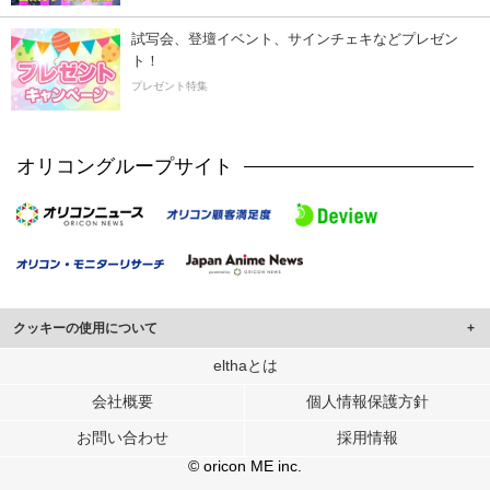
試写会、登壇イベント、サインチェキなどプレゼン
ト！
プレゼント特集
オリコングループサイト
クッキーの使用について
このサイトでは Cookie を使用して、ユーザーに合わせたコンテンツや広告の
elthaとは
表示、ソーシャル メディア機能の提供、広告の表示回数やクリック数の測定を
会社概要
個人情報保護方針
行っています。
また、ユーザーによるサイトの利用状況についても情報を収集し、ソーシャル
お問い合わせ
採用情報
メディアや広告配信、データ解析の各パートナーに提供しています。
各パートナーは、この情報とユーザーが各パートナーに提供した他の情報や、
© oricon ME inc.
ユーザーが各パートナーのサービスを使用したときに収集した他の情報を組み