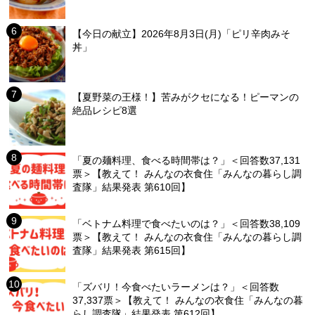
【今日の献立】2026年8月3日(月)「ピリ辛肉みそ
丼」
【夏野菜の王様！】苦みがクセになる！ピーマンの
絶品レシピ8選
「夏の麺料理、食べる時間帯は？」＜回答数37,131
票＞【教えて！ みんなの衣食住「みんなの暮らし調
査隊」結果発表 第610回】
「ベトナム料理で食べたいのは？」＜回答数38,109
票＞【教えて！ みんなの衣食住「みんなの暮らし調
査隊」結果発表 第615回】
「ズバリ！今食べたいラーメンは？」＜回答数
37,337票＞【教えて！ みんなの衣食住「みんなの暮
らし調査隊」結果発表 第612回】