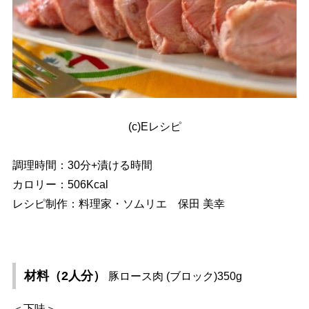
(c)Eレシピ
調理時間：30分+漬ける時間
カロリー：506Kcal
レシピ制作：料理家・ソムリエ 保田 美幸
材料（2人分）
豚ロース肉 (ブロック)350g
＜下味＞