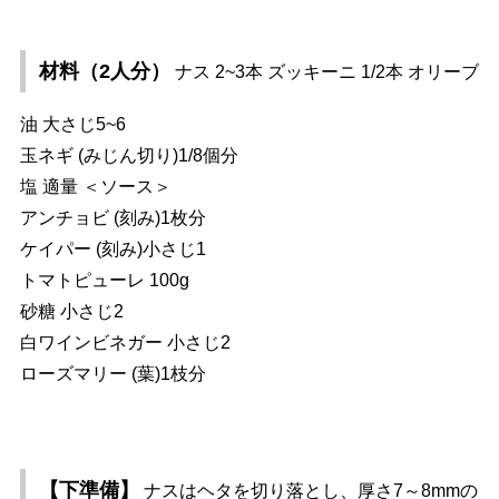
材料（2人分）
ナス 2~3本 ズッキーニ 1/2本 オリーブ
油 大さじ5~6
玉ネギ (みじん切り)1/8個分
塩 適量 ＜ソース＞
アンチョビ (刻み)1枚分
ケイパー (刻み)小さじ1
トマトピューレ 100g
砂糖 小さじ2
白ワインビネガー 小さじ2
ローズマリー (葉)1枝分
【下準備】
ナスはヘタを切り落とし、厚さ7～8mmの