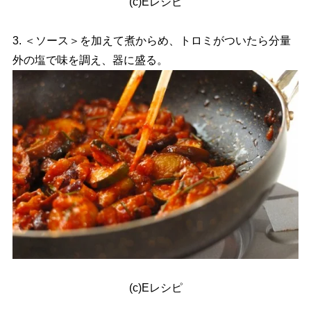
(c)Eレシピ
3. ＜ソース＞を加えて煮からめ、トロミがついたら分量
外の塩で味を調え、器に盛る。
(c)Eレシピ