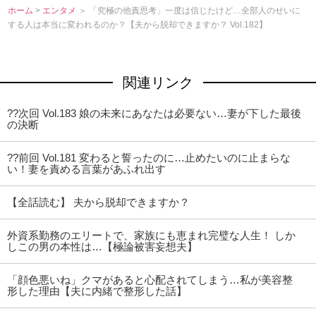
ホーム
>
エンタメ
＞ 「究極の他責思考」一度は信じたけど…全部人のせいに
する人は本当に変われるのか？【夫から脱却できますか？ Vol.182】
関連リンク
??次回 Vol.183 娘の未来にあなたは必要ない…妻が下した最後
の決断
??前回 Vol.181 変わると誓ったのに…止めたいのに止まらな
い！妻を責める言葉があふれ出す
【全話読む】 夫から脱却できますか？
外資系勤務のエリートで、家族にも恵まれ完璧な人生！ しか
しこの男の本性は…【極論被害妄想夫】
「顔色悪いね」クマがあると心配されてしまう…私が美容整
形した理由【夫に内緒で整形した話】