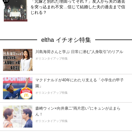
「元嫁と別れた理由ってそれ？」友人から夫の過去
を突っ込まれ不安…信じて結婚した夫の過去まで信
じれる？
eltha イチオシ特集
川島海荷さんと学ぶ 日常に潜む“人身取引”のリアル
オリコンタイアップ特集
マクドナルドが40年にわたり支える「小学生の甲子
園」
オリコンタイアップ特集
森崎ウィン×向井康二“両片思い”にキュンが止まら
ん！
オリコンタイアップ特集