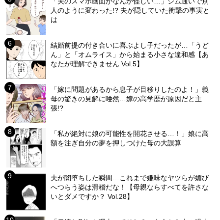
「夫のスマホ画面がなんか怪しい…」ジム通いで別
人のように変わった!? 夫が隠していた衝撃の事実と
は
結婚前提の付き合いに喜ぶよし子だったが…「うど
ん」と「オムライス」から始まる小さな違和感【あ
なたが理解できません Vol.5】
「嫁に問題があるから息子が目移りしたのよ！」義
母の驚きの見解に唖然…嫁の高学歴が原因だと主
張!?
「私が絶対に娘の可能性を開花させる…！」娘に高
額を注ぎ自分の夢を押しつけた母の大誤算
夫が闇堕ちした瞬間…これまで嫌味なヤツらが媚び
へつらう姿は滑稽だな！【母親ならすべてを許さな
いとダメですか？ Vol.28】