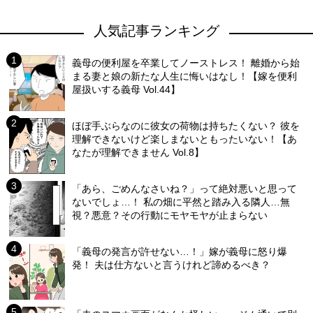
人気記事ランキング
義母の便利屋を卒業してノーストレス！ 離婚から始
まる妻と娘の新たな人生に悔いはなし！【嫁を便利
屋扱いする義母 Vol.44】
ほぼ手ぶらなのに彼女の荷物は持ちたくない？ 彼を
理解できないけど楽しまないともったいない！【あ
なたが理解できません Vol.8】
「あら、ごめんなさいね？」って絶対悪いと思って
ないでしょ…！ 私の畑に平然と踏み入る隣人…無
視？悪意？その行動にモヤモヤが止まらない
「義母の発言が許せない…！」嫁が義母に怒り爆
発！ 夫は仕方ないと言うけれど諦めるべき？