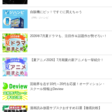
自販機にピッ！ですぐに買えちゃう
（PR）ジハンピ
2026年7月夏ドラマも、注目作＆話題作が勢ぞろい！
【夏アニメ2026】7月期夏の新アニメを一挙紹介！
芸能界を志す10代～20代を応援！オーディション・
スクール情報はDeview
漫画読み放題サブスクおすすめ11選【徹底比較】