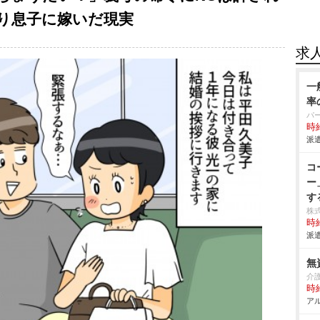
取り息子に嫁いだ現実
求
一
率
パ
時給
派遣
コ
ー
す
株
時給
派遣
無
介
時給
アル