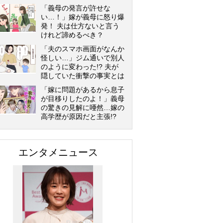
「義母の発言が許せな
い…！」嫁が義母に怒り爆
発！ 夫は仕方ないと言う
けれど諦めるべき？
「夫のスマホ画面がなんか
怪しい…」ジム通いで別人
のように変わった!? 夫が
隠していた衝撃の事実とは
「嫁に問題があるから息子
が目移りしたのよ！」義母
の驚きの見解に唖然…嫁の
高学歴が原因だと主張!?
エンタメニュース