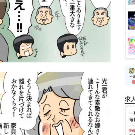
求
一
毎
パ
時給