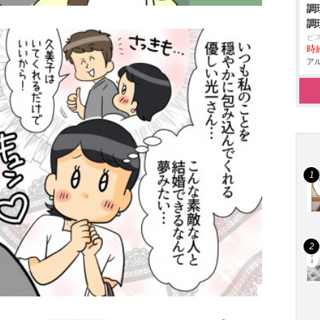
調
調
ビ
時給
アル