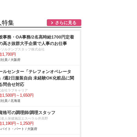
人特集
さらに見る
般事務・OA事務/2名高時給1700円定着
の高さ抜群大手企業で人事のお仕事
ーソルテンプスタッフ株式会社
1,700円
社員 / 大阪府
ールセンター「テレフォンオペレータ
」/週2日服装自由 未経験OK化粧品に関
る問合せ対応
式会社ラブキャリア
1,500円～1,650円
社員 / 北海道
資格可の調理師/調理スタッフ
護老人保健施設エスぺラル井高野
1,190円～1,250円
バイト・パート / 大阪府