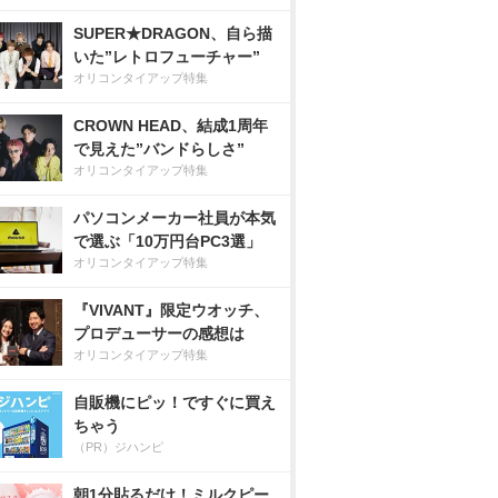
SUPER★DRAGON、自ら描
いた”レトロフューチャー”
オリコンタイアップ特集
CROWN HEAD、結成1周年
で見えた”バンドらしさ”
オリコンタイアップ特集
パソコンメーカー社員が本気
で選ぶ「10万円台PC3選」
オリコンタイアップ特集
『VIVANT』限定ウオッチ、
プロデューサーの感想は
オリコンタイアップ特集
自販機にピッ！ですぐに買え
ちゃう
（PR）ジハンピ
朝1分貼るだけ！ミルクピー