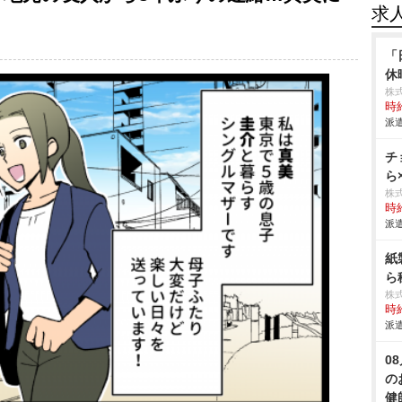
求
「
休
株
時給
派遣
チ
ら
株
時給
派遣
紙
ら
株
時給
派遣
0
の
健