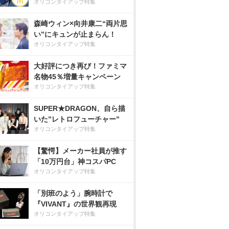
オリコンタイアップ特集
森崎ウィン×向井康二“両片思
い”にキュンが止まらん！
オリコンタイアップ特集
大好評につき再び！ファミマ
名物45％増量キャンペーン
オリコンタイアップ特集
SUPER★DRAGON、自ら描
いた”レトロフューチャー”
オリコンタイアップ特集
【驚愕】メーカー社員が推す
「10万円台」神コスパPC
オリコンタイアップ特集
「別班のよう」腕時計で
『VIVANT』の世界観再現
オリコンタイアップ特集