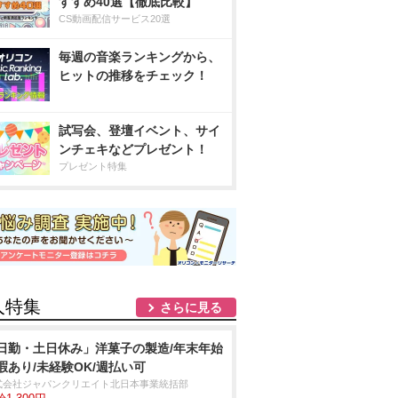
すすめ40選【徹底比較】
CS動画配信サービス20選
毎週の音楽ランキングから、
ヒットの推移をチェック！
試写会、登壇イベント、サイ
ンチェキなどプレゼント！
プレゼント特集
人特集
さらに見る
日勤・土日休み」洋菓子の製造/年末年始
暇あり/未経験OK/週払い可
式会社ジャパンクリエイト北日本事業統括部