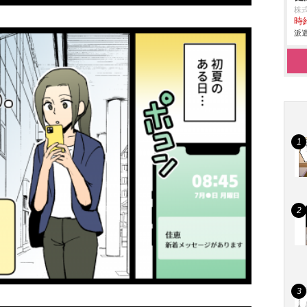
株
時給
派遣