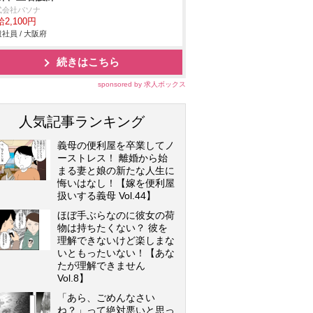
式会社パソナ
2,100円
社員 / 大阪府
続きはこちら
sponsored by 求人ボックス
人気記事ランキング
義母の便利屋を卒業してノ
ーストレス！ 離婚から始
まる妻と娘の新たな人生に
悔いはなし！【嫁を便利屋
扱いする義母 Vol.44】
ほぼ手ぶらなのに彼女の荷
物は持ちたくない？ 彼を
理解できないけど楽しまな
いともったいない！【あな
たが理解できません
Vol.8】
「あら、ごめんなさい
ね？」って絶対悪いと思っ