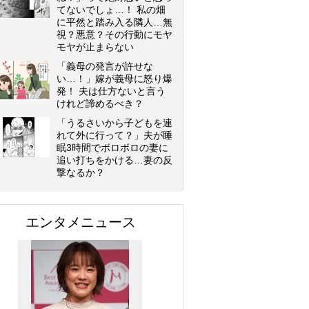
てないでしょ…！ 私の畑
に平然と踏み入る隣人…無
視？悪意？その行動にモヤ
モヤが止まらない
「義母の発言が許せな
い…！」嫁が義母に怒り爆
発！ 夫は仕方ないと言う
けれど諦めるべき？
「うるさいから子どもを連
れて外に行って？」夫が睡
眠3時間でボロボロの妻に
追い打ちをかける…妻の反
撃なるか？
エンタメニュース