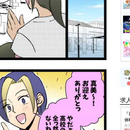
求
「
休
株