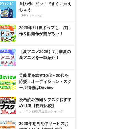
自販機にピッ！ですぐに買え
ちゃう
（PR）ジハンピ
2026年7月夏ドラマも、注目
作＆話題作が勢ぞろい！
【夏アニメ2026】7月期夏の
新アニメを一挙紹介！
芸能界を志す10代～20代を
応援！オーディション・スク
ール情報はDeview
漫画読み放題サブスクおすす
め11選【徹底比較】
オリコン顧客満足度ランキング
2026年動画配信サービスお