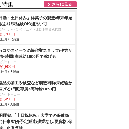
人特集
さらに見る
日勤・土日休み」洋菓子の製造/年末年始
暇あり/未経験OK/週払い可
式会社ジャパンクリエイト北日本事業統括部
1,300円
社員 / 北海道
ョコやスイーツの軽作業スタッフ/夕方か
×短時間!高時給1600円で稼げる
式会社トーコー
1,600円
社員 / 大阪府
製品の加工や検査など製造補助/未経験か
稼げる!日勤専属×高時給1450円
式会社トーコー
1,450円
社員 / 大阪府
8月開始/「土日祝休み」大学での保健師
お仕事/紹介予定派遣/残業なし/要資格:保
師、正看護師