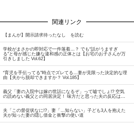
関連リンク
【まんが】開示請求待ったなし を読む
学校がまさかの即対応で一件落着…？ でも“話がうますぎ
る”と母が感じた嫌な違和感の正体とは【お宅のお子さんが万
引きしました Vol.62】
“育児を手伝ってる”時点でズレてる…妻が見限った決定的な理
由【夫から脱却できますか？ Vol.185】
義父「妻の入院中は嫁の世話になるぞ」って嘘でしょ!? 空気
の読めない義父との同居決定！ 味方だと思った夫の反応は…
夫「この督促状なに!?」妻「…知らない」子ども3人を抱えた
夫が知った妻の隠し借金と衝撃の使い道