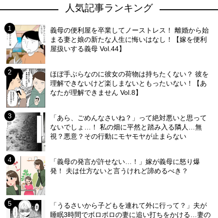
人気記事ランキング
義母の便利屋を卒業してノーストレス！ 離婚から始
まる妻と娘の新たな人生に悔いはなし！【嫁を便利
屋扱いする義母 Vol.44】
ほぼ手ぶらなのに彼女の荷物は持ちたくない？ 彼を
理解できないけど楽しまないともったいない！【あ
なたが理解できません Vol.8】
「あら、ごめんなさいね？」って絶対悪いと思って
ないでしょ…！ 私の畑に平然と踏み入る隣人…無
視？悪意？その行動にモヤモヤが止まらない
「義母の発言が許せない…！」嫁が義母に怒り爆
発！ 夫は仕方ないと言うけれど諦めるべき？
「うるさいから子どもを連れて外に行って？」夫が
睡眠3時間でボロボロの妻に追い打ちをかける…妻の