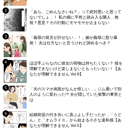
「あら、ごめんなさいね？」って絶対悪いと思って
ないでしょ…！ 私の畑に平然と踏み入る隣人…無
視？悪意？その行動にモヤモヤが止まらない
「義母の発言が許せない…！」嫁が義母に怒り爆
発！ 夫は仕方ないと言うけれど諦めるべき？
ほぼ手ぶらなのに彼女の荷物は持ちたくない？ 彼を
理解できないけど楽しまないともったいない！【あ
なたが理解できません Vol.8】
「夫のスマホ画面がなんか怪しい…」ジム通いで別
人のように変わった!? 夫が隠していた衝撃の事実と
は
結婚前提の付き合いに喜ぶよし子だったが…「うど
ん」と「オムライス」から始まる小さな違和感【あ
なたが理解できません Vol.5】