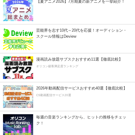
【夏アニメ2026】7月期夏の新アニメを一挙紹介！
芸能界を志す10代～20代を応援！オーディション・
スクール情報はDeview
漫画読み放題サブスクおすすめ11選【徹底比較】
オリコン顧客満足度ランキング
2026年動画配信サービスおすすめ40選【徹底比較】
CS動画配信サービス20選
毎週の音楽ランキングから、ヒットの推移をチェッ
ク！