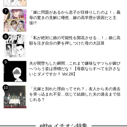
「嫁に問題があるから息子が目移りしたのよ！」義
母の驚きの見解に唖然…嫁の高学歴が原因だと主
張!?
「私が絶対に娘の可能性を開花させる…！」娘に高
額を注ぎ自分の夢を押しつけた母の大誤算
夫が闇堕ちした瞬間…これまで嫌味なヤツらが媚び
へつらう姿は滑稽だな！【母親ならすべてを許さな
いとダメですか？ Vol.28】
「元嫁と別れた理由ってそれ？」友人から夫の過去
を突っ込まれ不安…信じて結婚した夫の過去まで信
じれる？
eltha イチオシ特集