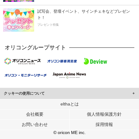
試写会、登壇イベント、サインチェキなどプレゼン
ト！
プレゼント特集
オリコングループサイト
クッキーの使用について
このサイトでは Cookie を使用して、ユーザーに合わせたコンテンツや広告の
elthaとは
表示、ソーシャル メディア機能の提供、広告の表示回数やクリック数の測定を
会社概要
個人情報保護方針
行っています。
また、ユーザーによるサイトの利用状況についても情報を収集し、ソーシャル
お問い合わせ
採用情報
メディアや広告配信、データ解析の各パートナーに提供しています。
各パートナーは、この情報とユーザーが各パートナーに提供した他の情報や、
© oricon ME inc.
ユーザーが各パートナーのサービスを使用したときに収集した他の情報を組み