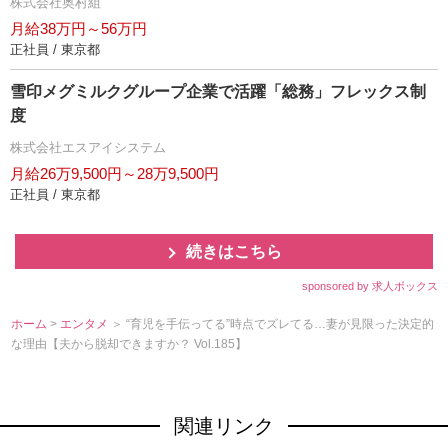
株式会社奥村組
月給38万円～56万円
正社員 / 東京都
雪印メグミルクグループ企業で活躍「総務」フレックス制
度
株式会社エスアイシステム
月給26万9,500円～28万9,500円
正社員 / 東京都
続きはこちら
sponsored by 求人ボックス
ホーム
>
エンタメ
＞ “育児を手伝ってる”時点でズレてる…妻が見限った決定的
な理由【夫から脱却できますか？ Vol.185】
関連リンク