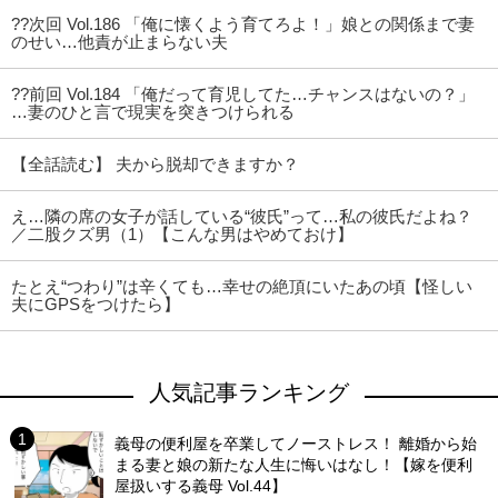
??次回 Vol.186 「俺に懐くよう育てろよ！」娘との関係まで妻
のせい…他責が止まらない夫
??前回 Vol.184 「俺だって育児してた…チャンスはないの？」
…妻のひと言で現実を突きつけられる
【全話読む】 夫から脱却できますか？
え…隣の席の女子が話している“彼氏”って…私の彼氏だよね？
／二股クズ男（1）【こんな男はやめておけ】
たとえ“つわり”は辛くても…幸せの絶頂にいたあの頃【怪しい
夫にGPSをつけたら】
人気記事ランキング
義母の便利屋を卒業してノーストレス！ 離婚から始
まる妻と娘の新たな人生に悔いはなし！【嫁を便利
屋扱いする義母 Vol.44】