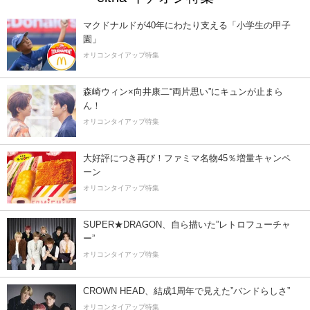
マクドナルドが40年にわたり支える「小学生の甲子
園」
オリコンタイアップ特集
森崎ウィン×向井康二“両片思い”にキュンが止まら
ん！
オリコンタイアップ特集
大好評につき再び！ファミマ名物45％増量キャンペ
ーン
オリコンタイアップ特集
SUPER★DRAGON、自ら描いた”レトロフューチャ
ー”
オリコンタイアップ特集
CROWN HEAD、結成1周年で見えた”バンドらしさ”
オリコンタイアップ特集