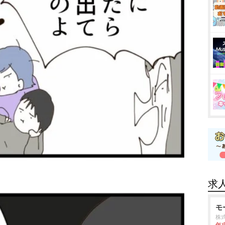
求
モ
株