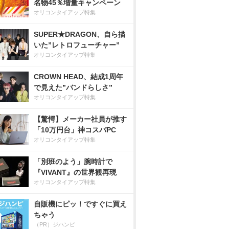
名物45％増量キャンペーン
オリコンタイアップ特集
SUPER★DRAGON、自ら描
いた”レトロフューチャー”
オリコンタイアップ特集
CROWN HEAD、結成1周年
で見えた”バンドらしさ”
オリコンタイアップ特集
【驚愕】メーカー社員が推す
「10万円台」神コスパPC
オリコンタイアップ特集
「別班のよう」腕時計で
『VIVANT』の世界観再現
オリコンタイアップ特集
自販機にピッ！ですぐに買え
ちゃう
（PR）ジハンピ