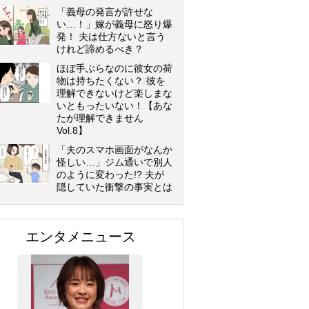
「義母の発言が許せな
い…！」嫁が義母に怒り爆
発！ 夫は仕方ないと言う
けれど諦めるべき？
ほぼ手ぶらなのに彼女の荷
物は持ちたくない？ 彼を
理解できないけど楽しまな
いともったいない！【あな
たが理解できません
Vol.8】
「夫のスマホ画面がなんか
怪しい…」ジム通いで別人
のように変わった!? 夫が
隠していた衝撃の事実とは
エンタメニュース