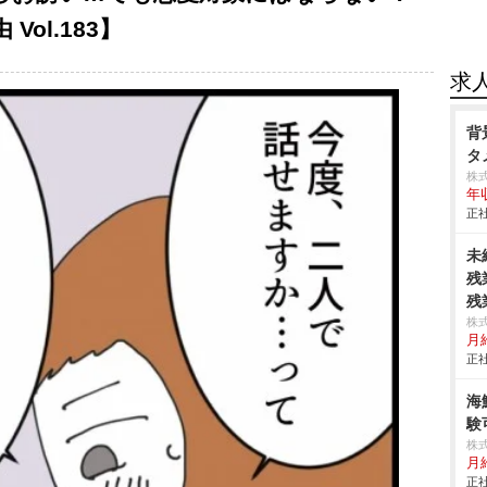
ol.183】
求
背
タ
株
年
正社
未
残
残
株
月
正社
海
験
株式
月
正社