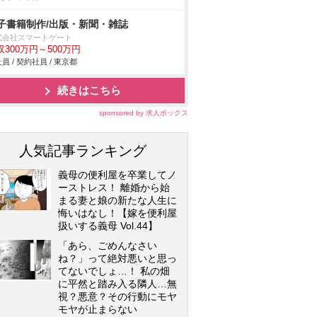
子書籍制作/出版・新聞・雑誌
式会社スマートゲート
収300万円～500万円
員 / 契約社員 / 東京都
続きはこちら
sponsored by 求人ボックス
人気記事ランキング
義母の便利屋を卒業してノ
ーストレス！ 離婚から始
まる妻と娘の新たな人生に
悔いはなし！【嫁を便利屋
扱いする義母 Vol.44】
「あら、ごめんなさい
ね？」って絶対悪いと思っ
てないでしょ…！ 私の畑
に平然と踏み入る隣人…無
視？悪意？その行動にモヤ
モヤが止まらない