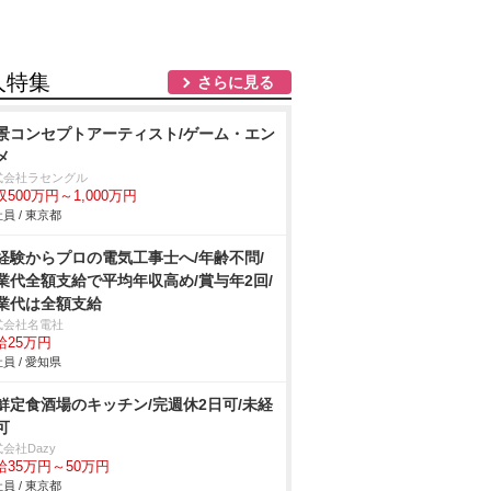
人特集
さらに見る
景コンセプトアーティスト/ゲーム・エン
メ
式会社ラセングル
収500万円～1,000万円
員 / 東京都
経験からプロの電気工事士へ/年齢不問/
業代全額支給で平均年収高め/賞与年2回/
業代は全額支給
式会社名電社
給25万円
員 / 愛知県
鮮定食酒場のキッチン/完週休2日可/未経
可
会社Dazy
給35万円～50万円
員 / 東京都