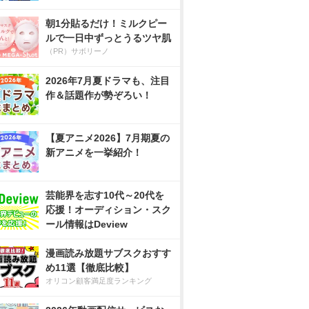
朝1分貼るだけ！ミルクピー
ルで一日中ずっとうるツヤ肌
（PR）サボリーノ
2026年7月夏ドラマも、注目
作＆話題作が勢ぞろい！
【夏アニメ2026】7月期夏の
新アニメを一挙紹介！
芸能界を志す10代～20代を
応援！オーディション・スク
ール情報はDeview
漫画読み放題サブスクおすす
め11選【徹底比較】
オリコン顧客満足度ランキング