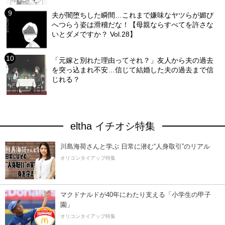
夫が闇堕ちした瞬間…これまで嫌味なヤツらが媚び
へつらう姿は滑稽だな！【母親ならすべてを許さな
いとダメですか？ Vol.28】
「元嫁と別れた理由ってそれ？」友人から夫の過去
を突っ込まれ不安…信じて結婚した夫の過去まで信
じれる？
eltha イチオシ特集
川島海荷さんと学ぶ 日常に潜む“人身取引”のリアル
オリコンタイアップ特集
マクドナルドが40年にわたり支える「小学生の甲子
園」
オリコンタイアップ特集