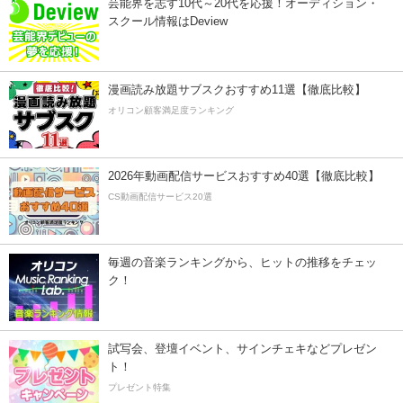
芸能界を志す10代～20代を応援！オーディション・
スクール情報はDeview
漫画読み放題サブスクおすすめ11選【徹底比較】
オリコン顧客満足度ランキング
2026年動画配信サービスおすすめ40選【徹底比較】
CS動画配信サービス20選
毎週の音楽ランキングから、ヒットの推移をチェッ
ク！
試写会、登壇イベント、サインチェキなどプレゼン
ト！
プレゼント特集