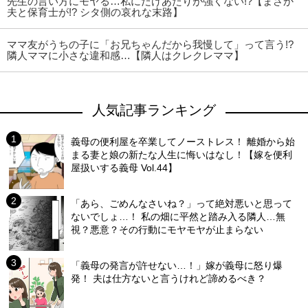
先生の言い方にモヤる…私にだけあたりが強くない!?【まさか
夫と保育士が!? シタ側の哀れな末路】
ママ友がうちの子に「お兄ちゃんだから我慢して」って言う!?
隣人ママに小さな違和感…【隣人はクレクレママ】
人気記事ランキング
義母の便利屋を卒業してノーストレス！ 離婚から始
まる妻と娘の新たな人生に悔いはなし！【嫁を便利
屋扱いする義母 Vol.44】
「あら、ごめんなさいね？」って絶対悪いと思って
ないでしょ…！ 私の畑に平然と踏み入る隣人…無
視？悪意？その行動にモヤモヤが止まらない
「義母の発言が許せない…！」嫁が義母に怒り爆
発！ 夫は仕方ないと言うけれど諦めるべき？