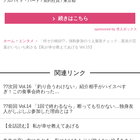
アルバイト・パート / 契約社員 / 東京都
続きはこちら
sponsored by 求人ボックス
ホーム
>
エンタメ
＞ 「何その格好!?」強制参加のうえ服装チェック…親友の言
葉がいちいち刺さる【私が幸せ教えてあげる Vol.15】
関連リンク
??次回 Vol.16 「釣り合うわけない」紹介相手がハイスぺす
ぎ！この食事会終わった…
??前回 Vol.14 「1回で終わるなら」断っても引かない…独身友
人がしぶしぶ参加した理由とは？
【全話読む】 私が幸せ教えてあげる