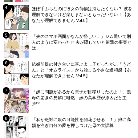
ほぼ手ぶらなのに彼女の荷物は持ちたくない？ 彼を
理解できないけど楽しまないともったいない！【あ
なたが理解できません Vol.8】
「夫のスマホ画面がなんか怪しい…」ジム通いで別
人のように変わった!? 夫が隠していた衝撃の事実と
は
結婚前提の付き合いに喜ぶよし子だったが…「うど
ん」と「オムライス」から始まる小さな違和感【あ
なたが理解できません Vol.5】
「嫁に問題があるから息子が目移りしたのよ！」義
母の驚きの見解に唖然…嫁の高学歴が原因だと主
張!?
「私が絶対に娘の可能性を開花させる…！」娘に高
額を注ぎ自分の夢を押しつけた母の大誤算