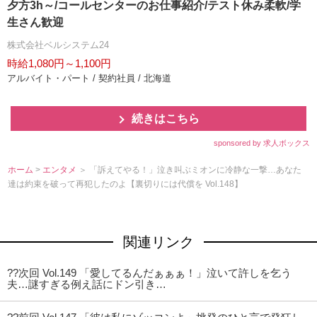
夕方3h～/コールセンターのお仕事紹介/テスト休み柔軟/学
生さん歓迎
株式会社ベルシステム24
時給1,080円～1,100円
アルバイト・パート / 契約社員 / 北海道
続きはこちら
sponsored by 求人ボックス
ホーム
>
エンタメ
＞ 「訴えてやる！」泣き叫ぶミオンに冷静な一撃…あなた
達は約束を破って再犯したのよ【裏切りには代償を Vol.148】
関連リンク
??次回 Vol.149 「愛してるんだぁぁぁ！」泣いて許しを乞う
夫…謎すぎる例え話にドン引き…