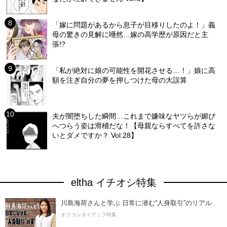
「嫁に問題があるから息子が目移りしたのよ！」義
母の驚きの見解に唖然…嫁の高学歴が原因だと主
張!?
「私が絶対に娘の可能性を開花させる…！」娘に高
額を注ぎ自分の夢を押しつけた母の大誤算
夫が闇堕ちした瞬間…これまで嫌味なヤツらが媚び
へつらう姿は滑稽だな！【母親ならすべてを許さな
いとダメですか？ Vol.28】
eltha イチオシ特集
川島海荷さんと学ぶ 日常に潜む“人身取引”のリアル
オリコンタイアップ特集