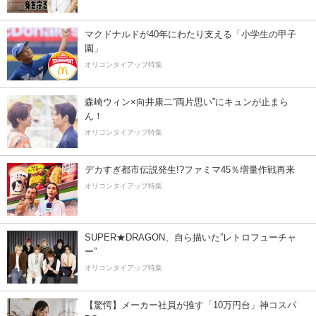
マクドナルドが40年にわたり支える「小学生の甲子
園」
オリコンタイアップ特集
森崎ウィン×向井康二“両片思い”にキュンが止まら
ん！
オリコンタイアップ特集
デカすぎ都市伝説発生!?ファミマ45％増量作戦再来
オリコンタイアップ特集
SUPER★DRAGON、自ら描いた”レトロフューチャ
ー”
オリコンタイアップ特集
【驚愕】メーカー社員が推す「10万円台」神コスパ