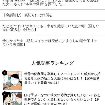
??前回 Vol.147 「彼は私にゾッコンよ」挑発のひと言で発狂し
た女に さらに“本当の爆弾”を投下した…
【全話読む】 裏切りには代償を
たとえ“つわり”は辛くても…幸せの絶頂にいたあの頃【怪しい
夫にGPSをつけたら】
優しかった夫…怒りスイッチは突然に／まさしの場合①【モ
ラハラ夫図鑑】
人気記事ランキング
義母の便利屋を卒業してノーストレス！ 離婚から始
まる妻と娘の新たな人生に悔いはなし！【嫁を便利
屋扱いする義母 Vol.44】
ほぼ手ぶらなのに彼女の荷物は持ちたくない？ 彼を
理解できないけど楽しまないともったいない！【あ
なたが理解できません Vol.8】