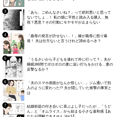
「あら、ごめんなさいね？」って絶対悪いと思って
ないでしょ…！ 私の畑に平然と踏み入る隣人…無
視？悪意？その行動にモヤモヤが止まらない
「義母の発言が許せない…！」嫁が義母に怒り爆
発！ 夫は仕方ないと言うけれど諦めるべき？
「うるさいから子どもを連れて外に行って？」夫が
睡眠3時間でボロボロの妻に追い打ちをかける…妻の
反撃なるか？
「夫のスマホ画面がなんか怪しい…」ジム通いで別
人のように変わった!? 夫が隠していた衝撃の事実と
は
結婚前提の付き合いに喜ぶよし子だったが…「うど
ん」と「オムライス」から始まる小さな違和感【あ
なたが理解できません Vol.5】