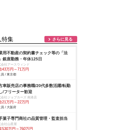
人特集
さらに見る
業用不動産の契約書チェック等の「法
」銀座勤務・年休125日
式会社アースウィンド
給43万円～71万円
員 / 東京都
古車販売店の事務職/20代多数活躍/転勤
し/フリーター歓迎
式会社ジョブカーズ 南港店
給21万円～22万円
員 / 大阪府
手菓子専門商社の品質管理・監査担当
式会社山星屋
収530万円～760万円