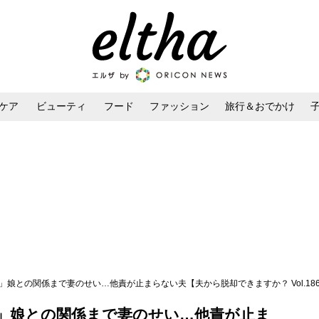
ケア
ビューティ
フード
ファッション
旅行＆おでかけ
ンケア
ダイエット・ボディケア
ヘアスタイル・ヘアアレンジ
」娘との関係まで妻のせい…他責が止まらない夫【夫から脱却できますか？ Vol.18
」娘との関係まで妻のせい…他責が止ま