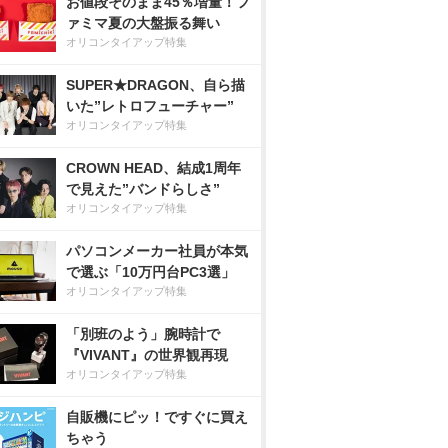
お値段そのまま45％増量！フ
ァミマ夏の大盤振る舞い
オリコンタイアップ特集
SUPER★DRAGON、自ら描
いた”レトロフューチャー”
オリコンタイアップ特集
CROWN HEAD、結成1周年
で見えた”バンドらしさ”
オリコンタイアップ特集
パソコンメーカー社員が本気
で選ぶ「10万円台PC3選」
オリコンタイアップ特集
「別班のよう」腕時計で
『VIVANT』の世界観再現
オリコンタイアップ特集
自販機にピッ！ですぐに買え
ちゃう