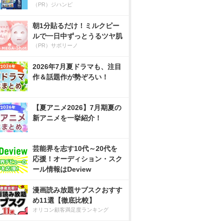
（PR）ジハンピ
朝1分貼るだけ！ミルクピー
ルで一日中ずっとうるツヤ肌
（PR）サボリーノ
2026年7月夏ドラマも、注目
作＆話題作が勢ぞろい！
【夏アニメ2026】7月期夏の
新アニメを一挙紹介！
芸能界を志す10代～20代を
応援！オーディション・スク
ール情報はDeview
漫画読み放題サブスクおすす
め11選【徹底比較】
オリコン顧客満足度ランキング