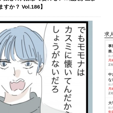
か？ Vol.186】
求
事
務
株
月
正社
中
な
株
月
正社
大
株
年