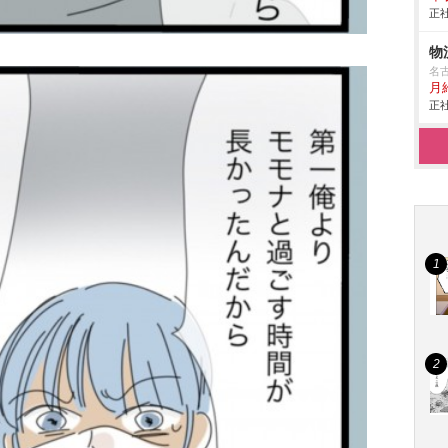
正社
物
名
月
正社