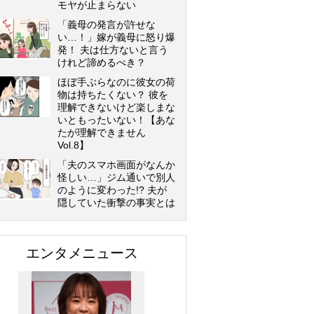
モヤが止まらない
「義母の発言が許せな
い…！」嫁が義母に怒り爆
発！ 夫は仕方ないと言う
けれど諦めるべき？
ほぼ手ぶらなのに彼女の荷
物は持ちたくない？ 彼を
理解できないけど楽しまな
いともったいない！【あな
たが理解できません
Vol.8】
「夫のスマホ画面がなんか
怪しい…」ジム通いで別人
のように変わった!? 夫が
隠していた衝撃の事実とは
エンタメニュース