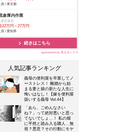
員 / 東京都
流倉庫内作業
古屋営業所
給22万円～27万円
員 / 愛知県
続きはこちら
sponsored by 求人ボックス
人気記事ランキング
義母の便利屋を卒業してノ
ーストレス！ 離婚から始
まる妻と娘の新たな人生に
悔いはなし！【嫁を便利屋
扱いする義母 Vol.44】
「あら、ごめんなさい
ね？」って絶対悪いと思っ
てないでしょ…！ 私の畑
に平然と踏み入る隣人…無
視？悪意？その行動にモヤ