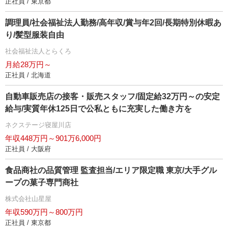
正社員 / 東京都
調理員/社会福祉法人勤務/高年収/賞与年2回/長期特別休暇あ
り/髪型服装自由
社会福祉法人とらくろ
月給28万円～
正社員 / 北海道
自動車販売店の接客・販売スタッフ/固定給32万円～の安定
給与/実質年休125日で公私ともに充実した働き方を
ネクステージ寝屋川店
年収448万円～901万6,000円
正社員 / 大阪府
食品商社の品質管理 監査担当/エリア限定職 東京/大手グル
ープの菓子専門商社
株式会社山星屋
年収590万円～800万円
正社員 / 東京都