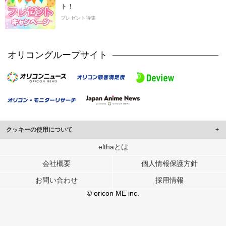
ト！
プレゼント特集
オリコングループサイト
クッキーの使用について
このサイトでは Cookie を使用して、ユーザーに合わせたコンテンツや広告の
elthaとは
表示、ソーシャル メディア機能の提供、広告の表示回数やクリック数の測定を
会社概要
個人情報保護方針
行っています。
また、ユーザーによるサイトの利用状況についても情報を収集し、ソーシャル
お問い合わせ
採用情報
メディアや広告配信、データ解析の各パートナーに提供しています。
各パートナーは、この情報とユーザーが各パートナーに提供した他の情報や、
© oricon ME inc.
ユーザーが各パートナーのサービスを使用したときに収集した他の情報を組み
合わせて使用することがあります。