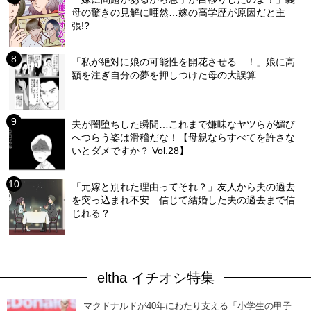
母の驚きの見解に唖然…嫁の高学歴が原因だと主
張!?
「私が絶対に娘の可能性を開花させる…！」娘に高
額を注ぎ自分の夢を押しつけた母の大誤算
夫が闇堕ちした瞬間…これまで嫌味なヤツらが媚び
へつらう姿は滑稽だな！【母親ならすべてを許さな
いとダメですか？ Vol.28】
「元嫁と別れた理由ってそれ？」友人から夫の過去
を突っ込まれ不安…信じて結婚した夫の過去まで信
じれる？
eltha イチオシ特集
マクドナルドが40年にわたり支える「小学生の甲子