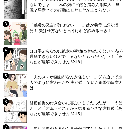
ないでしょ…！ 私の畑に平然と踏み入る隣人…無
視？悪意？その行動にモヤモヤが止まらない
「義母の発言が許せない…！」嫁が義母に怒り爆
発！ 夫は仕方ないと言うけれど諦めるべき？
ほぼ手ぶらなのに彼女の荷物は持ちたくない？ 彼を
理解できないけど楽しまないともったいない！【あ
なたが理解できません Vol.8】
「夫のスマホ画面がなんか怪しい…」ジム通いで別
人のように変わった!? 夫が隠していた衝撃の事実と
は
結婚前提の付き合いに喜ぶよし子だったが…「うど
ん」と「オムライス」から始まる小さな違和感【あ
なたが理解できません Vol.5】
「嫁に問題があるから息子が目移りしたのよ！」義