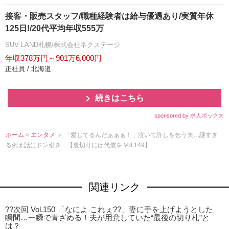
接客・販売スタッフ/職種経験者は給与優遇あり/実質年休
125日!/20代平均年収555万
SUV LAND札幌/株式会社ネクステージ
年収378万円～901万6,000円
正社員 / 北海道
続きはこちら
sponsored by 求人ボックス
ホーム
>
エンタメ
＞ 「愛してるんだぁぁぁ！」泣いて許しを乞う夫…謎すぎ
る例え話にドン引き…【裏切りには代償を Vol.149】
関連リンク
??次回 Vol.150 「なによ これぇ??」妻に手を上げようとした
瞬間…一瞬で青ざめる！夫が用意していた“最後の切り札”と
は？