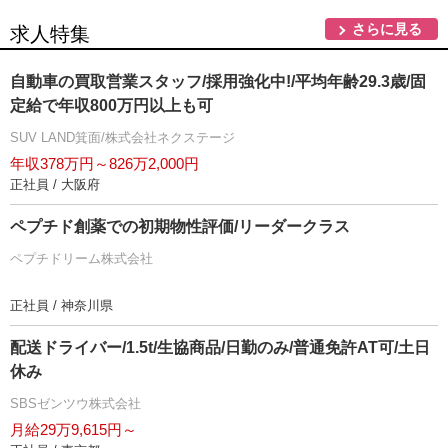
さらに見る
求人特集
自動車の買取営業スタッフ/採用強化中!/平均年齢29.3歳/固
定給で年収800万円以上も可
SUV LAND箕面/株式会社ネクステージ
年収378万円～826万2,000円
正社員 / 大阪府
ペプチド創薬での初期物性評価/リーダークラス
ペプチドリーム株式会社
正社員 / 神奈川県
配送ドライバー/1.5t/生協商品/日勤のみ/普通免許AT可/土日
休み
SBSゼンツウ株式会社
月給29万9,615円～