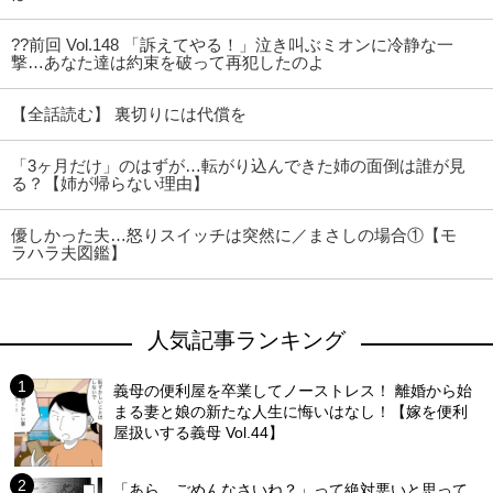
??前回 Vol.148 「訴えてやる！」泣き叫ぶミオンに冷静な一
撃…あなた達は約束を破って再犯したのよ
【全話読む】 裏切りには代償を
「3ヶ月だけ」のはずが…転がり込んできた姉の面倒は誰が見
る？【姉が帰らない理由】
優しかった夫…怒りスイッチは突然に／まさしの場合①【モ
ラハラ夫図鑑】
人気記事ランキング
義母の便利屋を卒業してノーストレス！ 離婚から始
まる妻と娘の新たな人生に悔いはなし！【嫁を便利
屋扱いする義母 Vol.44】
「あら、ごめんなさいね？」って絶対悪いと思って