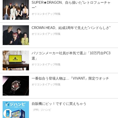
SUPER★DRAGON、自ら描いた”レトロフューチャ
ー”
オリコンタイアップ特集
CROWN HEAD、結成1周年で見えた”バンドらしさ”
オリコンタイアップ特集
パソコンメーカー社員が本気で選ぶ「10万円台PC3
選」
オリコンタイアップ特集
一番似合う登場人物は…『VIVANT』限定ウオッチ
オリコンタイアップ特集
自販機にピッ！ですぐに買えちゃう
（PR）ジハンピ