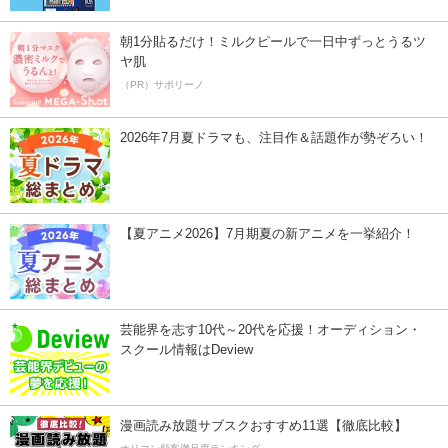
朝1分貼るだけ！ミルクピールで一日中ずっとうるツ
ヤ肌
（PR）サボリーノ
2026年7月夏ドラマも、注目作＆話題作が勢ぞろい！
【夏アニメ2026】7月期夏の新アニメを一挙紹介！
芸能界を志す10代～20代を応援！オーディション・
スクール情報はDeview
漫画読み放題サブスクおすすめ11選【徹底比較】