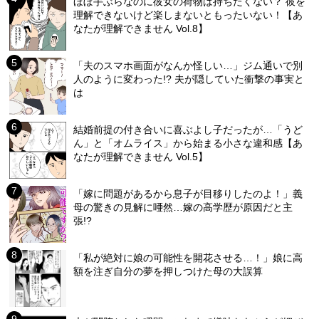
ほぼ手ぶらなのに彼女の荷物は持ちたくない？ 彼を
理解できないけど楽しまないともったいない！【あ
なたが理解できません Vol.8】
「夫のスマホ画面がなんか怪しい…」ジム通いで別
人のように変わった!? 夫が隠していた衝撃の事実と
は
結婚前提の付き合いに喜ぶよし子だったが…「うど
ん」と「オムライス」から始まる小さな違和感【あ
なたが理解できません Vol.5】
「嫁に問題があるから息子が目移りしたのよ！」義
母の驚きの見解に唖然…嫁の高学歴が原因だと主
張!?
「私が絶対に娘の可能性を開花させる…！」娘に高
額を注ぎ自分の夢を押しつけた母の大誤算