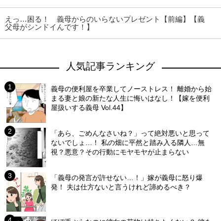
えっ…困る！ 義母からのいらないプレゼント【前編】【義
父母がシンドイんです！】
人気記事ランキング
義母の便利屋を卒業してノーストレス！ 離婚から始
まる妻と娘の新たな人生に悔いはなし！【嫁を便利
屋扱いする義母 Vol.44】
「あら、ごめんなさいね？」って絶対悪いと思って
ないでしょ…！ 私の畑に平然と踏み入る隣人…無
視？悪意？その行動にモヤモヤが止まらない
「義母の発言が許せない…！」嫁が義母に怒り爆
発！ 夫は仕方ないと言うけれど諦めるべき？