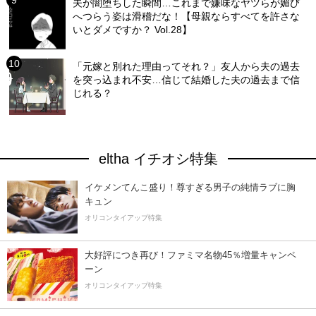
夫が闇堕ちした瞬間…これまで嫌味なヤツらが媚び
へつらう姿は滑稽だな！【母親ならすべてを許さな
いとダメですか？ Vol.28】
「元嫁と別れた理由ってそれ？」友人から夫の過去
を突っ込まれ不安…信じて結婚した夫の過去まで信
じれる？
eltha イチオシ特集
イケメンてんこ盛り！尊すぎる男子の純情ラブに胸
キュン
オリコンタイアップ特集
大好評につき再び！ファミマ名物45％増量キャンペ
ーン
オリコンタイアップ特集