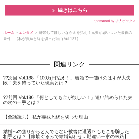
続きはこちら
sponsored by 求人ボックス
ホーム
>
エンタメ
＞ 離婚してほしいなら金を払え！元夫が思いついた最低の
条件…【私が義妹と縁を切った理由 Vol.187】
関連リンク
??次回 Vol.188 「100万円払え！」離婚で一儲けのはずが大失
敗！夫を待っていた現実とは？
??前回 Vol.186 「何としても金が欲しい！」追い詰められた夫
の次の一手とは？
【全話読む】 私が義妹と縁を切った理由
結婚への焦りからとんでもない被害に遭遇!? もちこを騙した
相手とは？【家族ぐるみで結婚匂わせ…勘違い一家の末路】