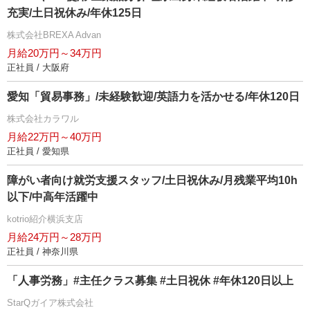
充実/土日祝休み/年休125日
株式会社BREXA Advan
月給20万円～34万円
正社員 / 大阪府
愛知「貿易事務」/未経験歓迎/英語力を活かせる/年休120日
株式会社カラワル
月給22万円～40万円
正社員 / 愛知県
障がい者向け就労支援スタッフ/土日祝休み/月残業平均10h
以下/中高年活躍中
kotrio紹介横浜支店
月給24万円～28万円
正社員 / 神奈川県
「人事労務」#主任クラス募集 #土日祝休 #年休120日以上
StarQガイア株式会社