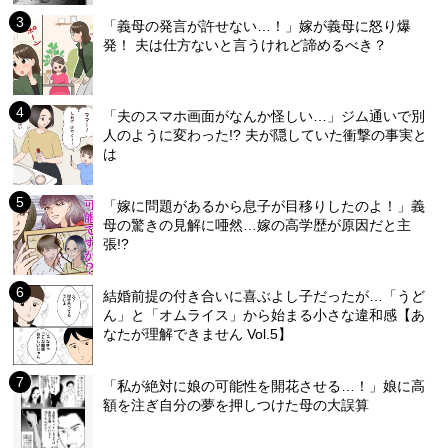
「義母の発言が許せない…！」嫁が義母に怒り爆
発！ 夫は仕方ないと言うけれど諦めるべき？
「夫のスマホ画面がなんか怪しい…」ジム通いで別
人のように変わった!? 夫が隠していた衝撃の事実と
は
「嫁に問題があるから息子が目移りしたのよ！」義
母の驚きの見解に唖然…嫁の高学歴が原因だと主
張!?
結婚前提の付き合いに喜ぶよし子だったが…「うど
ん」と「オムライス」から始まる小さな違和感【あ
なたが理解できません Vol.5】
「私が絶対に娘の可能性を開花させる…！」娘に高
額を注ぎ自分の夢を押しつけた母の大誤算