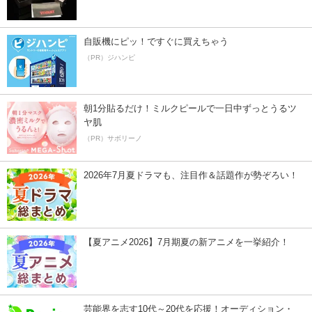
自販機にピッ！ですぐに買えちゃう
（PR）ジハンピ
朝1分貼るだけ！ミルクピールで一日中ずっとうるツ
ヤ肌
（PR）サボリーノ
2026年7月夏ドラマも、注目作＆話題作が勢ぞろい！
【夏アニメ2026】7月期夏の新アニメを一挙紹介！
芸能界を志す10代～20代を応援！オーディション・