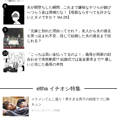
夫が闇堕ちした瞬間…これまで嫌味なヤツらが媚び
へつらう姿は滑稽だな！【母親ならすべてを許さな
いとダメですか？ Vol.28】
「元嫁と別れた理由ってそれ？」友人から夫の過去
を突っ込まれ不安…信じて結婚した夫の過去まで信
じれる？
「こっちは高い金払ってるのよ！」義母が両家の顔
合わせで突然豹変!? 結婚式では返金要求まで!? 優し
いと信じた義母の本性
eltha イチオシ特集
イケメンてんこ盛り！尊すぎる男子の純情ラブに胸
キュン
オリコンタイアップ特集