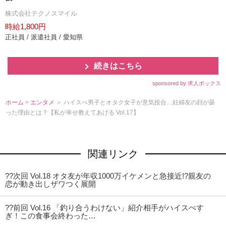
株式会社テクノスマイル
時給1,800円
正社員 / 派遣社員 / 愛知県
続きはこちら
sponsored by 求人ボックス
ホーム
>
エンタメ
＞ ハイスぺ男子とオタク女子が意気投合…妊婦友の顔が曇
った理由とは？【私が幸せ教えてあげる Vol.17】
関連リンク
??次回 Vol.18 オタ友が年収1000万イケメンと急接近!?親友の
恋が動き出しザワつく展開
??前回 Vol.16 「釣り合うわけない」紹介相手がハイスぺす
ぎ！この食事会終わった…