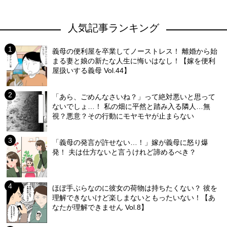
人気記事ランキング
義母の便利屋を卒業してノーストレス！ 離婚から始
まる妻と娘の新たな人生に悔いはなし！【嫁を便利
屋扱いする義母 Vol.44】
「あら、ごめんなさいね？」って絶対悪いと思って
ないでしょ…！ 私の畑に平然と踏み入る隣人…無
視？悪意？その行動にモヤモヤが止まらない
「義母の発言が許せない…！」嫁が義母に怒り爆
発！ 夫は仕方ないと言うけれど諦めるべき？
ほぼ手ぶらなのに彼女の荷物は持ちたくない？ 彼を
理解できないけど楽しまないともったいない！【あ
なたが理解できません Vol.8】