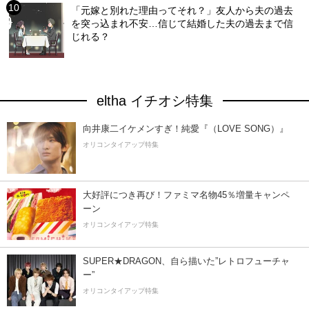
「元嫁と別れた理由ってそれ？」友人から夫の過去
を突っ込まれ不安…信じて結婚した夫の過去まで信
じれる？
eltha イチオシ特集
向井康二イケメンすぎ！純愛『（LOVE SONG）』
オリコンタイアップ特集
大好評につき再び！ファミマ名物45％増量キャンペ
ーン
オリコンタイアップ特集
SUPER★DRAGON、自ら描いた”レトロフューチャ
ー”
オリコンタイアップ特集