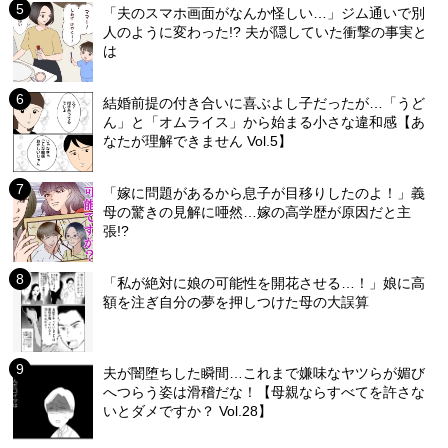
「夫のスマホ画面がなんか怪しい…」ジム通いで別
人のように変わった!? 夫が隠していた衝撃の事実と
は
結婚前提の付き合いに喜ぶよし子だったが…「うど
ん」と「オムライス」から始まる小さな違和感【あ
なたが理解できません Vol.5】
「嫁に問題があるから息子が目移りしたのよ！」義
母の驚きの見解に唖然…嫁の高学歴が原因だと主
張!?
「私が絶対に娘の可能性を開花させる…！」娘に高
額を注ぎ自分の夢を押しつけた母の大誤算
夫が闇堕ちした瞬間…これまで嫌味なヤツらが媚び
へつらう姿は滑稽だな！【母親ならすべてを許さな
いとダメですか？ Vol.28】