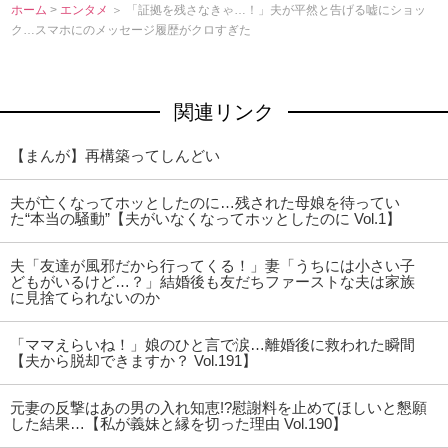
ホーム
>
エンタメ
＞ 「証拠を残さなきゃ…！」夫が平然と告げる嘘にショッ
ク…スマホにのメッセージ履歴がクロすぎた
関連リンク
【まんが】再構築ってしんどい
夫が亡くなってホッとしたのに…残された母娘を待ってい
た“本当の騒動”【夫がいなくなってホッとしたのに Vol.1】
夫「友達が風邪だから行ってくる！」妻「うちには小さい子
どもがいるけど…？」結婚後も友だちファーストな夫は家族
に見捨てられないのか
「ママえらいね！」娘のひと言で涙…離婚後に救われた瞬間
【夫から脱却できますか？ Vol.191】
元妻の反撃はあの男の入れ知恵!?慰謝料を止めてほしいと懇願
した結果…【私が義妹と縁を切った理由 Vol.190】