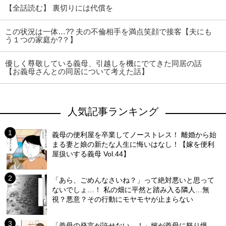
【全話読む】 裏切りには代償を
この状況は一体…?? 夫の不倫相手を満点笑顔で接客【夫にも
う１つの家庭か?？】
優しく尊敬している義母、引越しを機にでてきた同居の話
【お義母さんとの同居について考えた話】
人気記事ランキング
義母の便利屋を卒業してノーストレス！ 離婚から始
まる妻と娘の新たな人生に悔いはなし！【嫁を便利
屋扱いする義母 Vol.44】
「あら、ごめんなさいね？」って絶対悪いと思って
ないでしょ…！ 私の畑に平然と踏み入る隣人…無
視？悪意？その行動にモヤモヤが止まらない
「義母の発言が許せない…！」嫁が義母に怒り爆