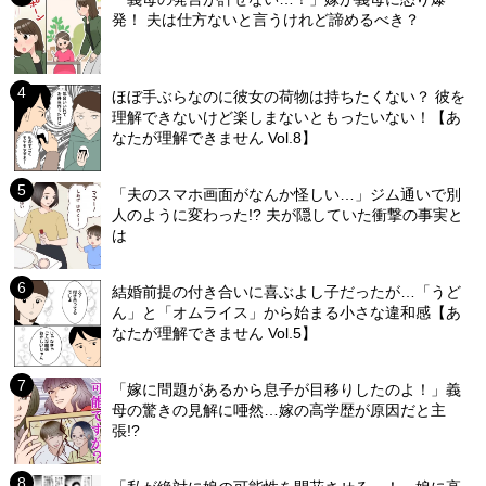
発！ 夫は仕方ないと言うけれど諦めるべき？
ほぼ手ぶらなのに彼女の荷物は持ちたくない？ 彼を
理解できないけど楽しまないともったいない！【あ
なたが理解できません Vol.8】
「夫のスマホ画面がなんか怪しい…」ジム通いで別
人のように変わった!? 夫が隠していた衝撃の事実と
は
結婚前提の付き合いに喜ぶよし子だったが…「うど
ん」と「オムライス」から始まる小さな違和感【あ
なたが理解できません Vol.5】
「嫁に問題があるから息子が目移りしたのよ！」義
母の驚きの見解に唖然…嫁の高学歴が原因だと主
張!?