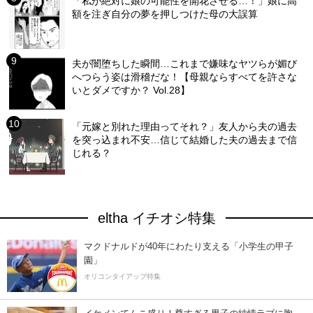
「私が絶対に娘の可能性を開花させる…！」娘に高
額を注ぎ自分の夢を押しつけた母の大誤算
夫が闇堕ちした瞬間…これまで嫌味なヤツらが媚び
へつらう姿は滑稽だな！【母親ならすべてを許さな
いとダメですか？ Vol.28】
「元嫁と別れた理由ってそれ？」友人から夫の過去
を突っ込まれ不安…信じて結婚した夫の過去まで信
じれる？
eltha イチオシ特集
マクドナルドが40年にわたり支える「小学生の甲子
園」
オリコンタイアップ特集