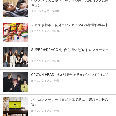
イケメンてんこ盛り！尊すぎる男子の純情ラブに胸
キュン
オリコンタイアップ特集
デカすぎ都市伝説発生!?ファミマ45％増量作戦再来
オリコンタイアップ特集
SUPER★DRAGON、自ら描いた”レトロフューチャ
ー”
オリコンタイアップ特集
CROWN HEAD、結成1周年で見えた”バンドらしさ”
オリコンタイアップ特集
パソコンメーカー社員が本気で選ぶ「10万円台PC3
選」
オリコンタイアップ特集