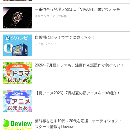
一番似合う登場人物は…『VIVANT』限定ウオッチ
オリコンタイアップ特集
自販機にピッ！ですぐに買えちゃう
（PR）ジハンピ
2026年7月夏ドラマも、注目作＆話題作が勢ぞろい！
【夏アニメ2026】7月期夏の新アニメを一挙紹介！
芸能界を志す10代～20代を応援！オーディション・
スクール情報はDeview