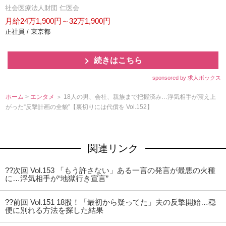
社会医療法人財団 仁医会
月給24万1,900円～32万1,900円
正社員 / 東京都
続きはこちら
sponsored by 求人ボックス
ホーム
>
エンタメ
＞ 18人の男、会社、親族まで把握済み…浮気相手が震え上
がった“反撃計画の全貌”【裏切りには代償を Vol.152】
関連リンク
??次回 Vol.153 「もう許さない」ある一言の発言が最悪の火種
に…浮気相手が“地獄行き宣言”
??前回 Vol.151 18股！「最初から疑ってた」夫の反撃開始…穏
便に別れる方法を探した結果