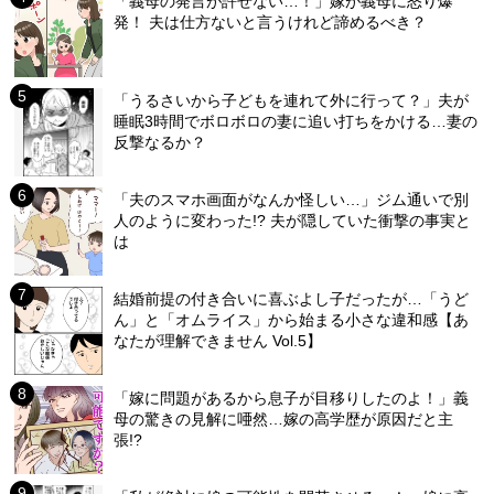
「義母の発言が許せない…！」嫁が義母に怒り爆
発！ 夫は仕方ないと言うけれど諦めるべき？
「うるさいから子どもを連れて外に行って？」夫が
睡眠3時間でボロボロの妻に追い打ちをかける…妻の
反撃なるか？
「夫のスマホ画面がなんか怪しい…」ジム通いで別
人のように変わった!? 夫が隠していた衝撃の事実と
は
結婚前提の付き合いに喜ぶよし子だったが…「うど
ん」と「オムライス」から始まる小さな違和感【あ
なたが理解できません Vol.5】
「嫁に問題があるから息子が目移りしたのよ！」義
母の驚きの見解に唖然…嫁の高学歴が原因だと主
張!?