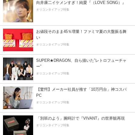
向井康二イケメンすぎ！純愛『（LOVE SONG）』
オリコンタイアップ特集
お値段そのまま45％増量！ファミマ夏の大盤振る舞
い
オリコンタイアップ特集
SUPER★DRAGON、自ら描いた”レトロフューチャ
ー”
オリコンタイアップ特集
【驚愕】メーカー社員が推す「10万円台」神コスパ
PC
オリコンタイアップ特集
「別班のよう」腕時計で『VIVANT』の世界観再現
オリコンタイアップ特集