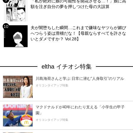
「私が絶対に娘の可能性を開花させる…！」娘に高
額を注ぎ自分の夢を押しつけた母の大誤算
夫が闇堕ちした瞬間…これまで嫌味なヤツらが媚び
へつらう姿は滑稽だな！【母親ならすべてを許さな
いとダメですか？ Vol.28】
eltha イチオシ特集
川島海荷さんと学ぶ 日常に潜む“人身取引”のリアル
オリコンタイアップ特集
マクドナルドが40年にわたり支える「小学生の甲子
園」
オリコンタイアップ特集