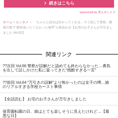
続きはこちら
sponsored by 求人ボックス
ホーム
>
エンタメ
＞ 「ちゃんと話せば分かってくれる」そう信じて登校…教
室の前で“絶対会いたくなかった相手”と鉢合わせ【お宅のお子さんが万引きし
ました Vol.65】
関連リンク
??次回 Vol.66 警察が誤解だと認めても終わらなかった…勇気
を出して話しかけた私に返ってきた“残酷すぎる一言”
??前回 Vol.64 “万引きの誤解”より怖かったのは女子の噂…娘
のリアルすぎる学校カースト事情
【全話読む】 お宅のお子さんが万引きしました
保育園転園の日、娘はとても楽しそうに見えたけれど…【最
悪な日】