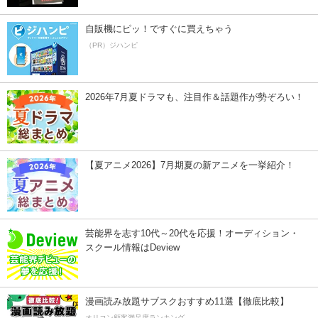
自販機にピッ！ですぐに買えちゃう
（PR）ジハンピ
2026年7月夏ドラマも、注目作＆話題作が勢ぞろい！
【夏アニメ2026】7月期夏の新アニメを一挙紹介！
芸能界を志す10代～20代を応援！オーディション・
スクール情報はDeview
漫画読み放題サブスクおすすめ11選【徹底比較】
オリコン顧客満足度ランキング