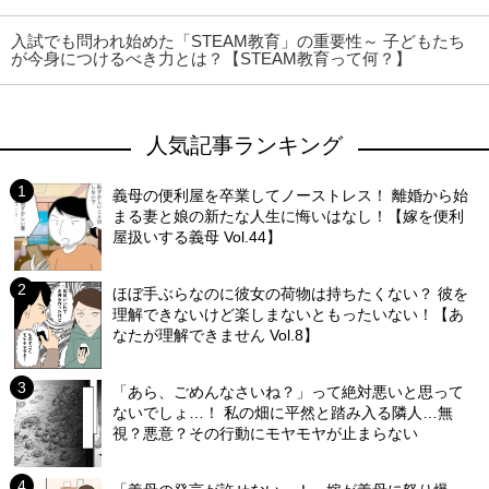
入試でも問われ始めた「STEAM教育」の重要性～ 子どもたち
が今身につけるべき力とは？【STEAM教育って何？】
人気記事ランキング
義母の便利屋を卒業してノーストレス！ 離婚から始
まる妻と娘の新たな人生に悔いはなし！【嫁を便利
屋扱いする義母 Vol.44】
ほぼ手ぶらなのに彼女の荷物は持ちたくない？ 彼を
理解できないけど楽しまないともったいない！【あ
なたが理解できません Vol.8】
「あら、ごめんなさいね？」って絶対悪いと思って
ないでしょ…！ 私の畑に平然と踏み入る隣人…無
視？悪意？その行動にモヤモヤが止まらない