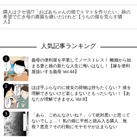
隣人はクセ強!?「おばあちゃんの畑でトマトを作りたい」娘の
希望で亡き母の農園を継いだけれど【うちの畑を荒らす隣
人】
人気記事ランキング
義母の便利屋を卒業してノーストレス！ 離婚から始
まる妻と娘の新たな人生に悔いはなし！【嫁を便利
屋扱いする義母 Vol.44】
ほぼ手ぶらなのに彼女の荷物は持ちたくない？ 彼を
理解できないけど楽しまないともったいない！【あ
なたが理解できません Vol.8】
「あら、ごめんなさいね？」って絶対悪いと思って
ないでしょ…！ 私の畑に平然と踏み入る隣人…無
視？悪意？その行動にモヤモヤが止まらない