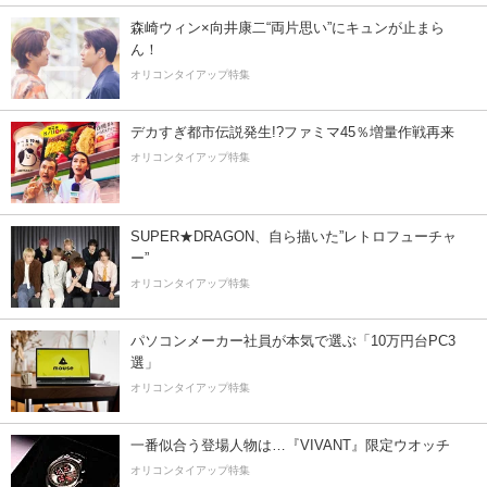
森崎ウィン×向井康二“両片思い”にキュンが止まら
ん！
オリコンタイアップ特集
デカすぎ都市伝説発生!?ファミマ45％増量作戦再来
オリコンタイアップ特集
SUPER★DRAGON、自ら描いた”レトロフューチャ
ー”
オリコンタイアップ特集
パソコンメーカー社員が本気で選ぶ「10万円台PC3
選」
オリコンタイアップ特集
一番似合う登場人物は…『VIVANT』限定ウオッチ
オリコンタイアップ特集