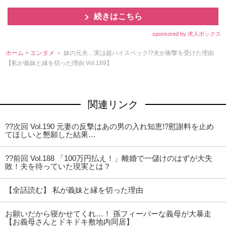
続きはこちら
sponsored by 求人ボックス
ホーム
>
エンタメ
＞ 妹の元夫…実は超ハイスペック!?夫が衝撃を受けた理由
【私が義妹と縁を切った理由 Vol.189】
関連リンク
??次回 Vol.190 元妻の反撃はあの男の入れ知恵!?慰謝料を止め
てほしいと懇願した結果…
??前回 Vol.188 「100万円払え！」離婚で一儲けのはずが大失
敗！夫を待っていた現実とは？
【全話読む】 私が義妹と縁を切った理由
お願いだから寝かせてくれ…！ 孫フィーバーな義母が大暴走
【お義母さんとドキドキ敷地内同居】