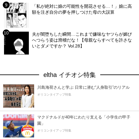
「私が絶対に娘の可能性を開花させる…！」娘に高
額を注ぎ自分の夢を押しつけた母の大誤算
夫が闇堕ちした瞬間…これまで嫌味なヤツらが媚び
へつらう姿は滑稽だな！【母親ならすべてを許さな
いとダメですか？ Vol.28】
eltha イチオシ特集
川島海荷さんと学ぶ 日常に潜む“人身取引”のリアル
オリコンタイアップ特集
マクドナルドが40年にわたり支える「小学生の甲子
園」
オリコンタイアップ特集