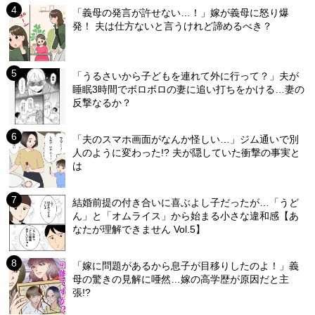
「義母の発言が許せない…！」嫁が義母に怒り爆
発！ 夫は仕方ないと言うけれど諦めるべき？
「うるさいから子どもを連れて外に行って？」夫が
睡眠3時間でボロボロの妻に追い打ちをかける…妻の
反撃なるか？
「夫のスマホ画面がなんか怪しい…」ジム通いで別
人のように変わった!? 夫が隠していた衝撃の事実と
は
結婚前提の付き合いに喜ぶよし子だったが…「うど
ん」と「オムライス」から始まる小さな違和感【あ
なたが理解できません Vol.5】
「嫁に問題があるから息子が目移りしたのよ！」義
母の驚きの見解に唖然…嫁の高学歴が原因だと主
張!?