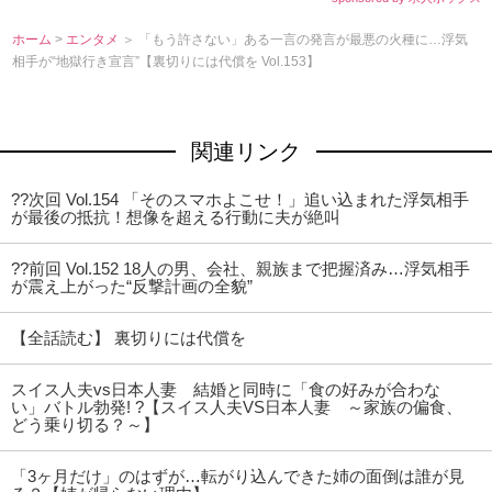
ホーム
>
エンタメ
＞ 「もう許さない」ある一言の発言が最悪の火種に…浮気
相手が“地獄行き宣言”【裏切りには代償を Vol.153】
関連リンク
??次回 Vol.154 「そのスマホよこせ！」追い込まれた浮気相手
が最後の抵抗！想像を超える行動に夫が絶叫
??前回 Vol.152 18人の男、会社、親族まで把握済み…浮気相手
が震え上がった“反撃計画の全貌”
【全話読む】 裏切りには代償を
スイス人夫vs日本人妻 結婚と同時に「食の好みが合わな
い」バトル勃発! ?【スイス人夫VS日本人妻 ～家族の偏食、
どう乗り切る？～】
「3ヶ月だけ」のはずが…転がり込んできた姉の面倒は誰が見