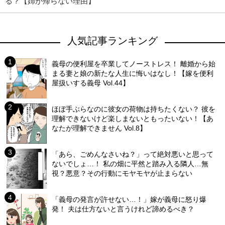
る？【姉が帰らない理由】
人気記事ランキング
義母の便利屋を卒業してノーストレス！ 離婚から始
まる妻と娘の新たな人生に悔いはなし！【嫁を便利
屋扱いする義母 Vol.44】
ほぼ手ぶらなのに彼女の荷物は持ちたくない？ 彼を
理解できないけど楽しまないともったいない！【あ
なたが理解できません Vol.8】
「あら、ごめんなさいね？」って絶対悪いと思って
ないでしょ…！ 私の畑に平然と踏み入る隣人…無
視？悪意？その行動にモヤモヤが止まらない
「義母の発言が許せない…！」嫁が義母に怒り爆
発！ 夫は仕方ないと言うけれど諦めるべき？