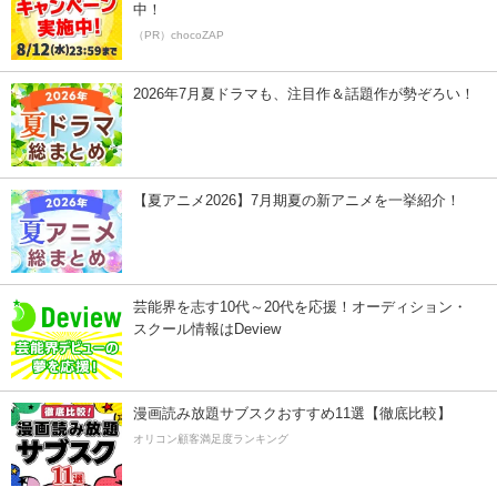
中！
（PR）chocoZAP
2026年7月夏ドラマも、注目作＆話題作が勢ぞろい！
【夏アニメ2026】7月期夏の新アニメを一挙紹介！
芸能界を志す10代～20代を応援！オーディション・
スクール情報はDeview
漫画読み放題サブスクおすすめ11選【徹底比較】
オリコン顧客満足度ランキング