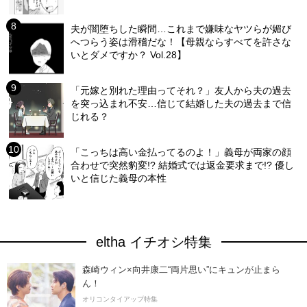
夫が闇堕ちした瞬間…これまで嫌味なヤツらが媚び
へつらう姿は滑稽だな！【母親ならすべてを許さな
いとダメですか？ Vol.28】
「元嫁と別れた理由ってそれ？」友人から夫の過去
を突っ込まれ不安…信じて結婚した夫の過去まで信
じれる？
「こっちは高い金払ってるのよ！」義母が両家の顔
合わせで突然豹変!? 結婚式では返金要求まで!? 優し
いと信じた義母の本性
eltha イチオシ特集
森崎ウィン×向井康二“両片思い”にキュンが止まら
ん！
オリコンタイアップ特集