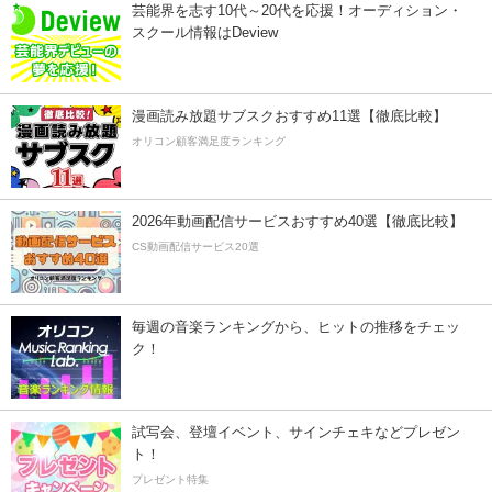
芸能界を志す10代～20代を応援！オーディション・
スクール情報はDeview
漫画読み放題サブスクおすすめ11選【徹底比較】
オリコン顧客満足度ランキング
2026年動画配信サービスおすすめ40選【徹底比較】
CS動画配信サービス20選
毎週の音楽ランキングから、ヒットの推移をチェッ
ク！
試写会、登壇イベント、サインチェキなどプレゼン
ト！
プレゼント特集