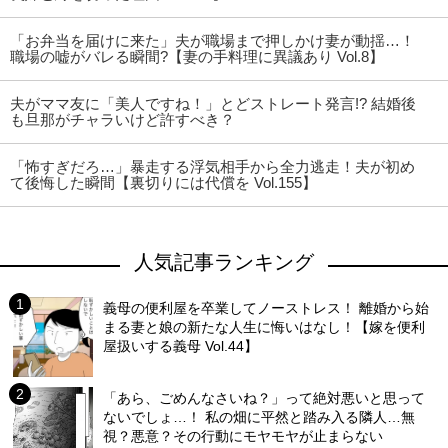
「お弁当を届けに来た」夫が職場まで押しかけ妻が動揺…！
職場の嘘がバレる瞬間?【妻の手料理に異議あり Vol.8】
夫がママ友に「美人ですね！」とどストレート発言!? 結婚後
も旦那がチャラいけど許すべき？
「怖すぎだろ…」暴走する浮気相手から全力逃走！夫が初め
て後悔した瞬間【裏切りには代償を Vol.155】
人気記事ランキング
義母の便利屋を卒業してノーストレス！ 離婚から始
まる妻と娘の新たな人生に悔いはなし！【嫁を便利
屋扱いする義母 Vol.44】
「あら、ごめんなさいね？」って絶対悪いと思って
ないでしょ…！ 私の畑に平然と踏み入る隣人…無
視？悪意？その行動にモヤモヤが止まらない