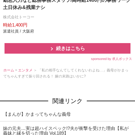
勤怠入力など総務事務スタッフ/高時給1400円の事務ワーク
土日休み&残業ナシ
株式会社トーコー
時給1,400円
派遣社員 / 大阪府
続きはこちら
sponsored by 求人ボックス
ホーム
>
エンタメ
＞ 「私の相手なんてしてくれないわよね…」義母がかまっ
てちゃんすぎて振り回される！ 嫁の末路はいかに?
関連リンク
【まんが】かまってちゃんな義母
妹の元夫…実は超ハイスペック!?夫が衝撃を受けた理由【私が
義妹と縁を切った理由 Vol.189】