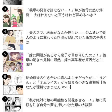
「義母の発言が許せない…！」嫁が義母に怒り爆
発！ 夫は仕方ないと言うけれど諦めるべき？
「夫のスマホ画面がなんか怪しい…」ジム通いで別
人のように変わった!? 夫が隠していた衝撃の事実と
は
「嫁に問題があるから息子が目移りしたのよ！」義
母の驚きの見解に唖然…嫁の高学歴が原因だと主
張!?
結婚前提の付き合いに喜ぶよし子だったが…「うど
ん」と「オムライス」から始まる小さな違和感【あ
なたが理解できません Vol.5】
「私が絶対に娘の可能性を開花させる…！」娘に高
額を注ぎ自分の夢を押しつけた母の大誤算