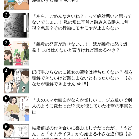
「あら、ごめんなさいね？」って絶対悪いと思って
ないでしょ…！ 私の畑に平然と踏み入る隣人…無
視？悪意？その行動にモヤモヤが止まらない
「義母の発言が許せない…！」嫁が義母に怒り爆
発！ 夫は仕方ないと言うけれど諦めるべき？
ほぼ手ぶらなのに彼女の荷物は持ちたくない？ 彼を
理解できないけど楽しまないともったいない！【あ
なたが理解できません Vol.8】
「夫のスマホ画面がなんか怪しい…」ジム通いで別
人のように変わった!? 夫が隠していた衝撃の事実と
は
結婚前提の付き合いに喜ぶよし子だったが…「うど
ん」と「オムライス」から始まる小さな違和感【あ