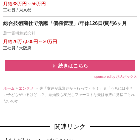
月給38万円～56万円
正社員 / 東京都
総合技術商社で活躍「債権管理」/年休126日/賞与6ヶ月
萬世電機株式会社
月給26万7,000円～30万円
正社員 / 大阪府
続きはこちら
sponsored by 求人ボックス
ホーム
>
エンタメ
＞ 夫「友達が風邪だから行ってくる！」妻「うちには小さ
い子どもがいるけど…？」結婚後も友だちファーストな夫は家族に見捨てられ
ないのか
関連リンク