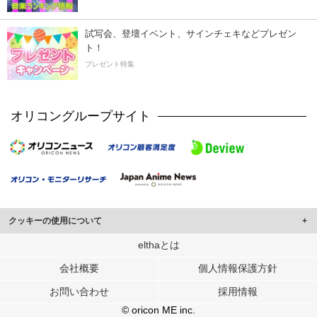
試写会、登壇イベント、サインチェキなどプレゼン
ト！
プレゼント特集
オリコングループサイト
クッキーの使用について
このサイトでは Cookie を使用して、ユーザーに合わせたコンテンツや広告の
elthaとは
表示、ソーシャル メディア機能の提供、広告の表示回数やクリック数の測定を
会社概要
個人情報保護方針
行っています。
また、ユーザーによるサイトの利用状況についても情報を収集し、ソーシャル
お問い合わせ
採用情報
メディアや広告配信、データ解析の各パートナーに提供しています。
各パートナーは、この情報とユーザーが各パートナーに提供した他の情報や、
© oricon ME inc.
ユーザーが各パートナーのサービスを使用したときに収集した他の情報を組み