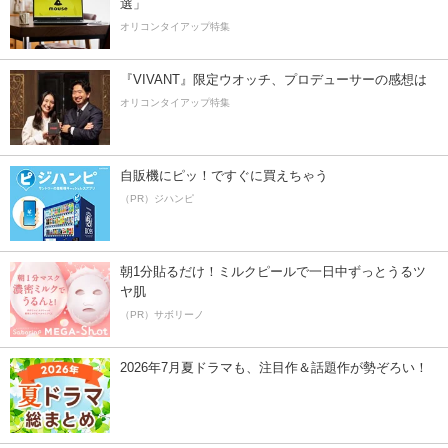
選」
オリコンタイアップ特集
『VIVANT』限定ウオッチ、プロデューサーの感想は
オリコンタイアップ特集
自販機にピッ！ですぐに買えちゃう
（PR）ジハンピ
朝1分貼るだけ！ミルクピールで一日中ずっとうるツ
ヤ肌
（PR）サボリーノ
2026年7月夏ドラマも、注目作＆話題作が勢ぞろい！