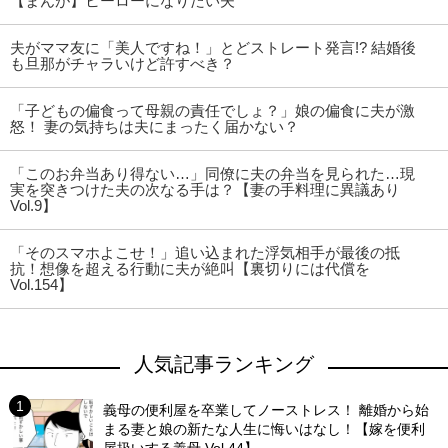
【まんが】ヒーローになりたい夫
夫がママ友に「美人ですね！」とどストレート発言!? 結婚後
も旦那がチャラいけど許すべき？
「子どもの偏食って母親の責任でしょ？」娘の偏食に夫が激
怒！ 妻の気持ちは夫にまったく届かない？
「このお弁当あり得ない…」同僚に夫の弁当を見られた…現
実を突きつけた夫の次なる手は？【妻の手料理に異議あり
Vol.9】
「そのスマホよこせ！」追い込まれた浮気相手が最後の抵
抗！想像を超える行動に夫が絶叫【裏切りには代償を
Vol.154】
人気記事ランキング
義母の便利屋を卒業してノーストレス！ 離婚から始
まる妻と娘の新たな人生に悔いはなし！【嫁を便利
屋扱いする義母 Vol.44】