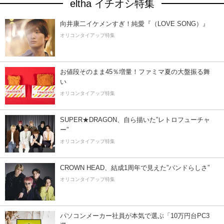
eltha イチオシ特集
向井康二イケメンすぎ！純愛『（LOVE SONG）』
オリコンタイアップ特集
お値段そのまま45％増量！ファミマ夏の大盤振る舞
い
オリコンタイアップ特集
SUPER★DRAGON、自ら描いた”レトロフューチャ
ー”
オリコンタイアップ特集
CROWN HEAD、結成1周年で見えた”バンドらしさ”
オリコンタイアップ特集
パソコンメーカー社員が本気で選ぶ「10万円台PC3