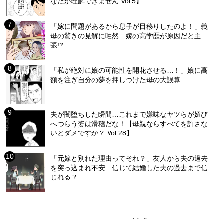
なたが理解できません Vol.5】
「嫁に問題があるから息子が目移りしたのよ！」義
母の驚きの見解に唖然…嫁の高学歴が原因だと主
張!?
「私が絶対に娘の可能性を開花させる…！」娘に高
額を注ぎ自分の夢を押しつけた母の大誤算
夫が闇堕ちした瞬間…これまで嫌味なヤツらが媚び
へつらう姿は滑稽だな！【母親ならすべてを許さな
いとダメですか？ Vol.28】
「元嫁と別れた理由ってそれ？」友人から夫の過去
を突っ込まれ不安…信じて結婚した夫の過去まで信
じれる？