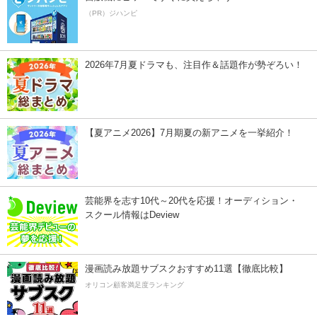
（PR）ジハンピ
2026年7月夏ドラマも、注目作＆話題作が勢ぞろい！
【夏アニメ2026】7月期夏の新アニメを一挙紹介！
芸能界を志す10代～20代を応援！オーディション・
スクール情報はDeview
漫画読み放題サブスクおすすめ11選【徹底比較】
オリコン顧客満足度ランキング