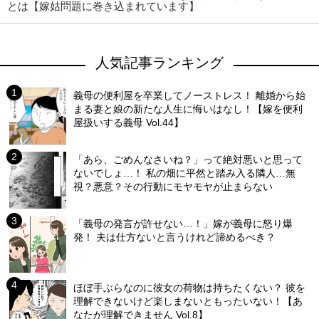
とは【嫁姑問題に巻き込まれています】
人気記事ランキング
義母の便利屋を卒業してノーストレス！ 離婚から始
まる妻と娘の新たな人生に悔いはなし！【嫁を便利
屋扱いする義母 Vol.44】
「あら、ごめんなさいね？」って絶対悪いと思って
ないでしょ…！ 私の畑に平然と踏み入る隣人…無
視？悪意？その行動にモヤモヤが止まらない
「義母の発言が許せない…！」嫁が義母に怒り爆
発！ 夫は仕方ないと言うけれど諦めるべき？
ほぼ手ぶらなのに彼女の荷物は持ちたくない？ 彼を
理解できないけど楽しまないともったいない！【あ
なたが理解できません Vol.8】