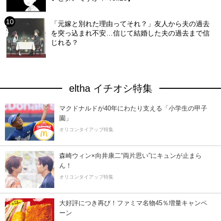
「元嫁と別れた理由ってそれ？」友人から夫の過去
を突っ込まれ不安…信じて結婚した夫の過去まで信
じれる？
eltha イチオシ特集
マクドナルドが40年にわたり支える「小学生の甲子
園」
オリコンタイアップ特集
森崎ウィン×向井康二“両片思い”にキュンが止まら
ん！
オリコンタイアップ特集
大好評につき再び！ファミマ名物45％増量キャンペ
ーン