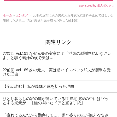
sponsored by 求人ボックス
ホーム
>
エンタメ
＞ 元妻の反撃はあの男の入れ知恵!?慰謝料を止めてほしいと
懇願した結果…【私が義妹と縁を切った理由 Vol.190】
関連リンク
??次回 Vol.191 なぜ元夫の実家に？「浮気の慰謝料払いなさい
よ」と騒ぐ義妹の横で夫は…
??前回 Vol.189 妹の元夫…実は超ハイスペック!?夫が衝撃を受
けた理由
【全話読む】 私が義妹と縁を切った理由
ひとり暮らしの家の鍵が開いている!? 帰宅後家の中にはゾッ
とする光景が…【鍵の開いたドアと置き手紙】
「疲れてるんだから勘弁して…」働き盛りの夫が抱える悩み