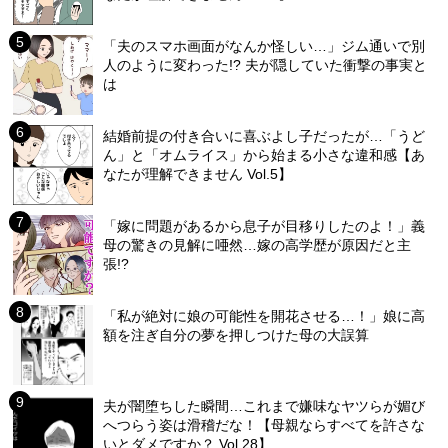
「夫のスマホ画面がなんか怪しい…」ジム通いで別
人のように変わった!? 夫が隠していた衝撃の事実と
は
結婚前提の付き合いに喜ぶよし子だったが…「うど
ん」と「オムライス」から始まる小さな違和感【あ
なたが理解できません Vol.5】
「嫁に問題があるから息子が目移りしたのよ！」義
母の驚きの見解に唖然…嫁の高学歴が原因だと主
張!?
「私が絶対に娘の可能性を開花させる…！」娘に高
額を注ぎ自分の夢を押しつけた母の大誤算
夫が闇堕ちした瞬間…これまで嫌味なヤツらが媚び
へつらう姿は滑稽だな！【母親ならすべてを許さな
いとダメですか？ Vol.28】