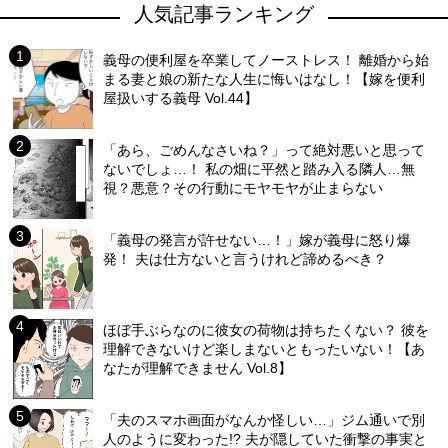
人気記事ランキング
義母の便利屋を卒業してノーストレス！ 離婚から始
まる妻と娘の新たな人生に悔いはなし！【嫁を便利
屋扱いする義母 Vol.44】
「あら、ごめんなさいね？」って絶対悪いと思って
ないでしょ…！ 私の畑に平然と踏み入る隣人…無
視？悪意？その行動にモヤモヤが止まらない
「義母の発言が許せない…！」嫁が義母に怒り爆
発！ 夫は仕方ないと言うけれど諦めるべき？
ほぼ手ぶらなのに彼女の荷物は持ちたくない？ 彼を
理解できないけど楽しまないともったいない！【あ
なたが理解できません Vol.8】
「夫のスマホ画面がなんか怪しい…」ジム通いで別
人のように変わった!? 夫が隠していた衝撃の事実と