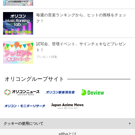
毎週の音楽ランキングから、ヒットの推移をチェッ
ク！
試写会、登壇イベント、サインチェキなどプレゼン
ト！
プレゼント特集
オリコングループサイト
クッキーの使用について
このサイトでは Cookie を使用して、ユーザーに合わせたコンテンツや広告の
elthaとは