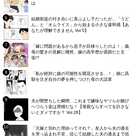
は
結婚前提の付き合いに喜ぶよし子だったが…「うど
ん」と「オムライス」から始まる小さな違和感【あ
なたが理解できません Vol.5】
「嫁に問題があるから息子が目移りしたのよ！」義
母の驚きの見解に唖然…嫁の高学歴が原因だと主
張!?
「私が絶対に娘の可能性を開花させる…！」娘に高
額を注ぎ自分の夢を押しつけた母の大誤算
夫が闇堕ちした瞬間…これまで嫌味なヤツらが媚び
へつらう姿は滑稽だな！【母親ならすべてを許さな
いとダメですか？ Vol.28】
「元嫁と別れた理由ってそれ？」友人から夫の過去
を突っ込まれ不安…信じて結婚した夫の過去まで信