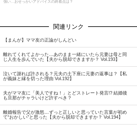
強い…おせっかいアドバイスの終着点は？
関連リンク
【まんが】ママ友の正論がしんどい
離れてくれてよかった…あのまま一緒にいたら元妻は母と同
じ人生を歩んでいた【夫から脱却できますか？ Vol.193】
泣いて謝れば許される？元夫の土下座に元妻の返事は？【私
が義妹と縁を切った理由 Vol.192】
夫がママ友に「美人ですね！」とどストレート発言!? 結婚後
も旦那がチャラいけど許すべき？
離婚報告で父が激怒…ずっと正しいと思っていた言葉が初め
て“おかしい”と思った【夫から脱却できますか？ Vol.194】