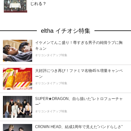
じれる？
eltha イチオシ特集
イケメンてんこ盛り！尊すぎる男子の純情ラブに胸
キュン
オリコンタイアップ特集
大好評につき再び！ファミマ名物45％増量キャンペ
ーン
オリコンタイアップ特集
SUPER★DRAGON、自ら描いた”レトロフューチャ
ー”
オリコンタイアップ特集
CROWN HEAD、結成1周年で見えた”バンドらしさ”