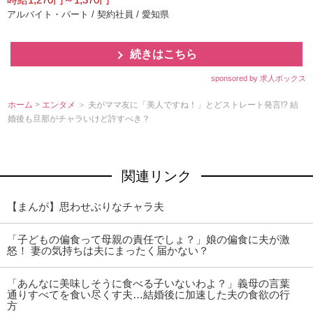
アルバイト・パート / 契約社員 / 愛知県
続きはこちら
sponsored by 求人ボックス
ホーム
>
エンタメ
＞ 夫がママ友に「美人ですね！」とどストレート発言!? 結
婚後も旦那がチャラいけど許すべき？
関連リンク
【まんが】思わせぶりなチャラ夫
「子どもの偏食って母親の責任でしょ？」娘の偏食に夫が激
怒！ 妻の気持ちは夫にまったく届かない？
「あんなに美味しそうに食べる子いないわよ？」義母の言葉
通りすべてを食い尽くす夫…結婚後に加速した夫の食欲の行
方