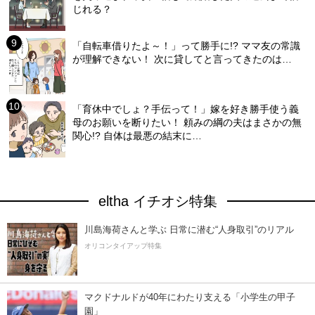
じれる？
「自転車借りたよ～！」って勝手に!? ママ友の常識
が理解できない！ 次に貸してと言ってきたのは…
「育休中でしょ？手伝って！」嫁を好き勝手使う義
母のお願いを断りたい！ 頼みの綱の夫はまさかの無
関心!? 自体は最悪の結末に…
eltha イチオシ特集
川島海荷さんと学ぶ 日常に潜む“人身取引”のリアル
オリコンタイアップ特集
マクドナルドが40年にわたり支える「小学生の甲子
園」