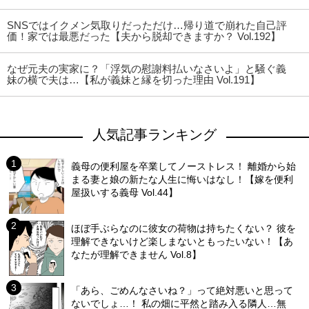
SNSではイクメン気取りだっただけ…帰り道で崩れた自己評
価！家では最悪だった【夫から脱却できますか？ Vol.192】
なぜ元夫の実家に？「浮気の慰謝料払いなさいよ」と騒ぐ義
妹の横で夫は…【私が義妹と縁を切った理由 Vol.191】
人気記事ランキング
義母の便利屋を卒業してノーストレス！ 離婚から始
まる妻と娘の新たな人生に悔いはなし！【嫁を便利
屋扱いする義母 Vol.44】
ほぼ手ぶらなのに彼女の荷物は持ちたくない？ 彼を
理解できないけど楽しまないともったいない！【あ
なたが理解できません Vol.8】
「あら、ごめんなさいね？」って絶対悪いと思って
ないでしょ…！ 私の畑に平然と踏み入る隣人…無