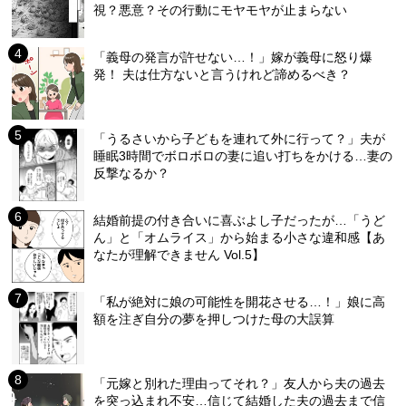
視？悪意？その行動にモヤモヤが止まらない
「義母の発言が許せない…！」嫁が義母に怒り爆
発！ 夫は仕方ないと言うけれど諦めるべき？
「うるさいから子どもを連れて外に行って？」夫が
睡眠3時間でボロボロの妻に追い打ちをかける…妻の
反撃なるか？
結婚前提の付き合いに喜ぶよし子だったが…「うど
ん」と「オムライス」から始まる小さな違和感【あ
なたが理解できません Vol.5】
「私が絶対に娘の可能性を開花させる…！」娘に高
額を注ぎ自分の夢を押しつけた母の大誤算
「元嫁と別れた理由ってそれ？」友人から夫の過去
を突っ込まれ不安…信じて結婚した夫の過去まで信