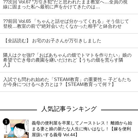
??次回 Vol.67 “万引き犯”だと思われたまま教室へ…全員の視
線に固まった私へ最初に声をかけてきたのは…
??前回 Vol.65 「ちゃんと話せば分かってくれる」そう信じて
登校…教室の前で“絶対会いたくなかった相手”と鉢合わせ
【全話読む】 お宅のお子さんが万引きしました
隣人はクセ強!?「おばあちゃんの畑でトマトを作りたい」娘の
希望で亡き母の農園を継いだけれど【うちの畑を荒らす隣
人】
入試でも問われ始めた「STEAM教育」の重要性～ 子どもたち
が今身につけるべき力とは？【STEAM教育って何？】
人気記事ランキング
義母の便利屋を卒業してノーストレス！ 離婚から始
まる妻と娘の新たな人生に悔いはなし！【嫁を便利
屋扱いする義母 Vol.44】