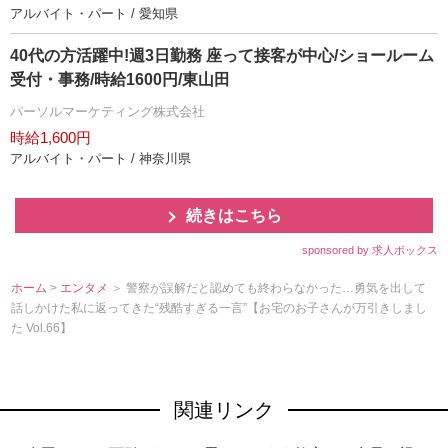
アルバイト・パート / 愛知県
40代の方活躍中!週3日勤務 座って接客が中心/ショールーム
受付・事務/時給1600円/東山田
パーソルマーケティング株式会社
時給1,600円
アルバイト・パート / 神奈川県
続きはこちら
sponsored by 求人ボックス
ホーム
>
エンタメ
＞ 警察が誤解だと認めても終わらなかった…勇気を出して
話しかけた私に返ってきた“残酷すぎる一言”【お宅のお子さんが万引きしまし
た Vol.66】
関連リンク