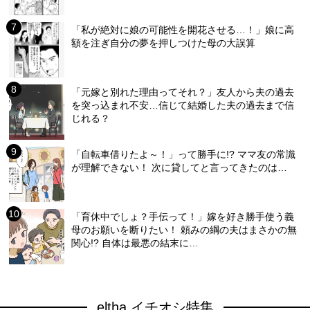
「私が絶対に娘の可能性を開花させる…！」娘に高
額を注ぎ自分の夢を押しつけた母の大誤算
「元嫁と別れた理由ってそれ？」友人から夫の過去
を突っ込まれ不安…信じて結婚した夫の過去まで信
じれる？
「自転車借りたよ～！」って勝手に!? ママ友の常識
が理解できない！ 次に貸してと言ってきたのは…
「育休中でしょ？手伝って！」嫁を好き勝手使う義
母のお願いを断りたい！ 頼みの綱の夫はまさかの無
関心!? 自体は最悪の結末に…
eltha イチオシ特集