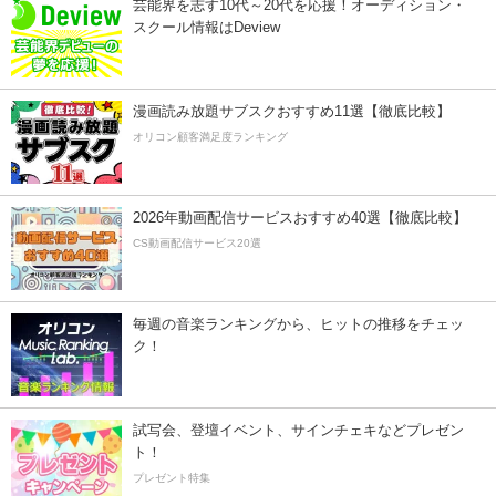
芸能界を志す10代～20代を応援！オーディション・
スクール情報はDeview
漫画読み放題サブスクおすすめ11選【徹底比較】
オリコン顧客満足度ランキング
2026年動画配信サービスおすすめ40選【徹底比較】
CS動画配信サービス20選
毎週の音楽ランキングから、ヒットの推移をチェッ
ク！
試写会、登壇イベント、サインチェキなどプレゼン
ト！
プレゼント特集