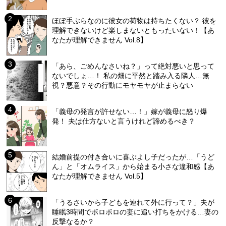
ほぼ手ぶらなのに彼女の荷物は持ちたくない？ 彼を
理解できないけど楽しまないともったいない！【あ
なたが理解できません Vol.8】
「あら、ごめんなさいね？」って絶対悪いと思って
ないでしょ…！ 私の畑に平然と踏み入る隣人…無
視？悪意？その行動にモヤモヤが止まらない
「義母の発言が許せない…！」嫁が義母に怒り爆
発！ 夫は仕方ないと言うけれど諦めるべき？
結婚前提の付き合いに喜ぶよし子だったが…「うど
ん」と「オムライス」から始まる小さな違和感【あ
なたが理解できません Vol.5】
「うるさいから子どもを連れて外に行って？」夫が
睡眠3時間でボロボロの妻に追い打ちをかける…妻の
反撃なるか？