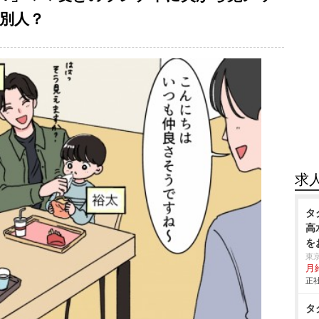
は別人？
求
タ
高
を
東
月
正社
タ