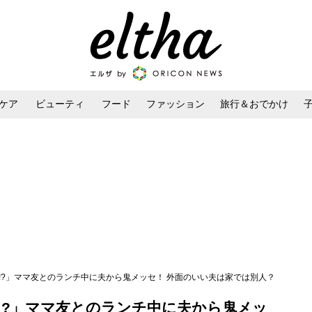
ケア
ビューティ
フード
ファッション
旅行＆おでかけ
ンケア
ダイエット・ボディケア
ヘアスタイル・ヘアアレンジ
!?」ママ友とのランチ中に夫から鬼メッセ！ 外面のいい夫は家では別人？
!?」ママ友とのランチ中に夫から鬼メッ