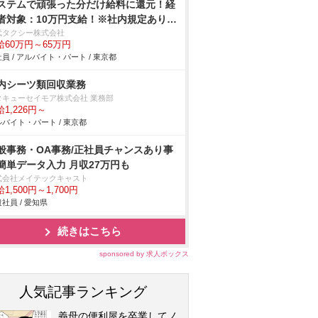
ステムで頑張った分だけ給料に還元！経
者対象：10万円支給！※社内規定あり未
験者対象：6ヶ月間35万円の給料保障制
武タクシー株式会社
給60万円～65万円
あり 入社された方に嬉しいお知らせ♪
員 / アルバイト・パート / 東京都
人紹介で30万円支給！※社内規定あり
内シーツ類回収業務
タキューセイモア株式会社 業務部
1,226円～
バイト・パート / 東京都
般事務・OA事務/正社員チャンスあり事
簡単データ入力 月収27万円も
式会社メイテックキャスト
1,500円～1,700円
社員 / 愛知県
続きはこちら
sponsored by 求人ボックス
人気記事ランキング
義母の便利屋を卒業してノ