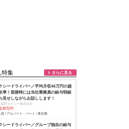
人特集
さらに見る
クシードライバー／平均月収46万円の超
水準！面接時には当社乗務員の給与明細
お見せしながらお話しします！
京協同タクシー株式会社
給30万円
員 / アルバイト・パート / 東京都
クシードライバー／グループ独自の給与