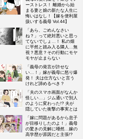
ーストレス！ 離婚から始
まる妻と娘の新たな人生に
悔いはなし！【嫁を便利屋
扱いする義母 Vol.44】
「あら、ごめんなさい
ね？」って絶対悪いと思っ
てないでしょ…！ 私の畑
に平然と踏み入る隣人…無
視？悪意？その行動にモヤ
モヤが止まらない
「義母の発言が許せな
い…！」嫁が義母に怒り爆
発！ 夫は仕方ないと言う
けれど諦めるべき？
「夫のスマホ画面がなんか
怪しい…」ジム通いで別人
のように変わった!? 夫が
隠していた衝撃の事実とは
「嫁に問題があるから息子
が目移りしたのよ！」義母
の驚きの見解に唖然…嫁の
高学歴が原因だと主張!?