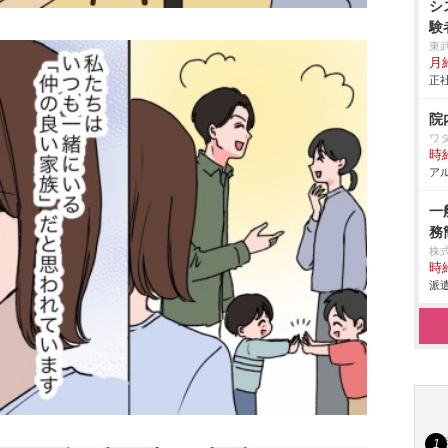
シ
験
経
東
月
度
正社
知
院
ワ
時給
アル
一
務
株
時給
派遣