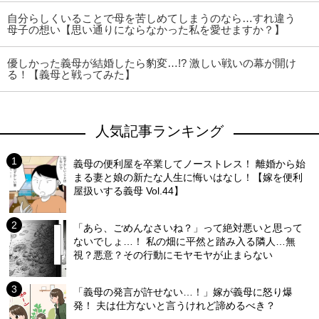
自分らしくいることで母を苦しめてしまうのなら…すれ違う
母子の想い【思い通りにならなかった私を愛せますか？】
優しかった義母が結婚したら豹変…!? 激しい戦いの幕が開け
る！【義母と戦ってみた】
人気記事ランキング
義母の便利屋を卒業してノーストレス！ 離婚から始
まる妻と娘の新たな人生に悔いはなし！【嫁を便利
屋扱いする義母 Vol.44】
「あら、ごめんなさいね？」って絶対悪いと思って
ないでしょ…！ 私の畑に平然と踏み入る隣人…無
視？悪意？その行動にモヤモヤが止まらない
「義母の発言が許せない…！」嫁が義母に怒り爆
発！ 夫は仕方ないと言うけれど諦めるべき？