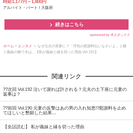
時給1,177円～1,800円
アルバイト・パート / 大阪府
続きはこちら
sponsored by 求人ボックス
ホーム
>
エンタメ
＞ なぜ元夫の実家に？「浮気の慰謝料払いなさいよ」と騒
ぐ義妹の横で夫は…【私が義妹と縁を切った理由 Vol.191】
関連リンク
??次回 Vol.192 泣いて謝れば許される？元夫の土下座に元妻の
返事は？
??前回 Vol.190 元妻の反撃はあの男の入れ知恵!?慰謝料を止め
てほしいと懇願した結果…
【全話読む】 私が義妹と縁を切った理由