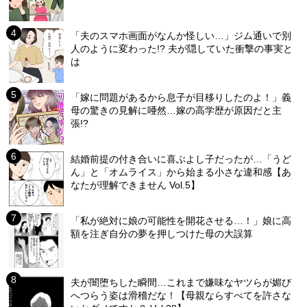
「夫のスマホ画面がなんか怪しい…」ジム通いで別
人のように変わった!? 夫が隠していた衝撃の事実と
は
「嫁に問題があるから息子が目移りしたのよ！」義
母の驚きの見解に唖然…嫁の高学歴が原因だと主
張!?
結婚前提の付き合いに喜ぶよし子だったが…「うど
ん」と「オムライス」から始まる小さな違和感【あ
なたが理解できません Vol.5】
「私が絶対に娘の可能性を開花させる…！」娘に高
額を注ぎ自分の夢を押しつけた母の大誤算
夫が闇堕ちした瞬間…これまで嫌味なヤツらが媚び
へつらう姿は滑稽だな！【母親ならすべてを許さな