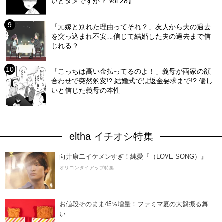
いとダメですか？ Vol.28】
「元嫁と別れた理由ってそれ？」友人から夫の過去
を突っ込まれ不安…信じて結婚した夫の過去まで信
じれる？
「こっちは高い金払ってるのよ！」義母が両家の顔
合わせで突然豹変!? 結婚式では返金要求まで!? 優し
いと信じた義母の本性
eltha イチオシ特集
向井康二イケメンすぎ！純愛『（LOVE SONG）』
オリコンタイアップ特集
お値段そのまま45％増量！ファミマ夏の大盤振る舞
い