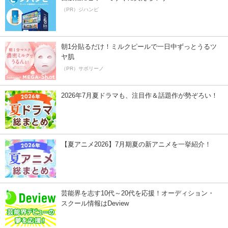
（PR）ジハンピ
朝1分貼るだけ！ミルクピールで一日中ずっとうるツ
ヤ肌
（PR）サボリーノ
2026年7月夏ドラマも、注目作＆話題作が勢ぞろい！
【夏アニメ2026】7月期夏の新アニメを一挙紹介！
芸能界を志す10代～20代を応援！オーディション・
スクール情報はDeview