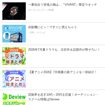
一番似合う登場人物は…『VIVANT』限定ウオッチ
オリコンタイアップ特集
自販機にピッ！ですぐに買えちゃう
（PR）ジハンピ
2026年7月夏ドラマも、注目作＆話題作が勢ぞろい！
【夏アニメ2026】7月期夏の新アニメを一挙紹介！
芸能界を志す10代～20代を応援！オーディション・
スクール情報はDeview