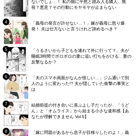
ないでしょ…！ 私の畑に平然と踏み入る隣人…無
視？悪意？その行動にモヤモヤが止まらない
「義母の発言が許せない…！」嫁が義母に怒り爆
発！ 夫は仕方ないと言うけれど諦めるべき？
「うるさいから子どもを連れて外に行って？」夫が
睡眠3時間でボロボロの妻に追い打ちをかける…妻の
反撃なるか？
「夫のスマホ画面がなんか怪しい…」ジム通いで別
人のように変わった!? 夫が隠していた衝撃の事実と
は
結婚前提の付き合いに喜ぶよし子だったが…「うど
ん」と「オムライス」から始まる小さな違和感【あ
なたが理解できません Vol.5】
「嫁に問題があるから息子が目移りしたのよ！」義