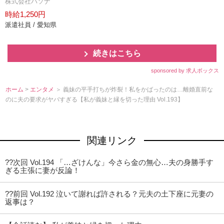
株式会社パソナ
時給1,250円
派遣社員 / 愛知県
続きはこちら
sponsored by 求人ボックス
ホーム
>
エンタメ
＞ 義妹の平手打ちが炸裂！私をかばったのは…離婚直前な
のに夫の要求がヤバすぎる【私が義妹と縁を切った理由 Vol.193】
関連リンク
??次回 Vol.194 「…ざけんな」今さら金の無心…夫の身勝手す
ぎる主張に妻が反論！
??前回 Vol.192 泣いて謝れば許される？元夫の土下座に元妻の
返事は？