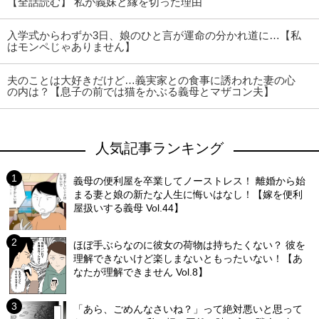
【全話読む】 私が義妹と縁を切った理由
入学式からわずか3日、娘のひと言が運命の分かれ道に…【私
はモンペじゃありません】
夫のことは大好きだけど…義実家との食事に誘われた妻の心
の内は？【息子の前では猫をかぶる義母とマザコン夫】
人気記事ランキング
義母の便利屋を卒業してノーストレス！ 離婚から始
まる妻と娘の新たな人生に悔いはなし！【嫁を便利
屋扱いする義母 Vol.44】
ほぼ手ぶらなのに彼女の荷物は持ちたくない？ 彼を
理解できないけど楽しまないともったいない！【あ
なたが理解できません Vol.8】
「あら、ごめんなさいね？」って絶対悪いと思って