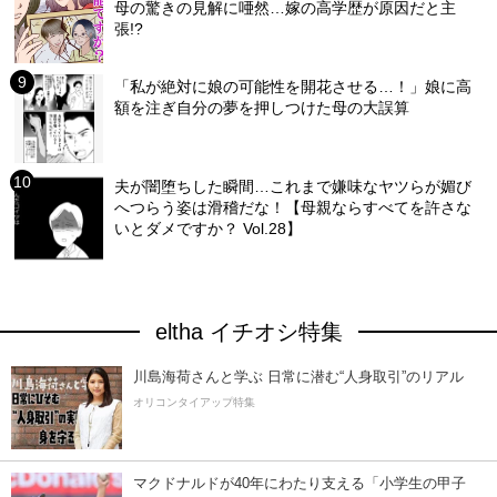
母の驚きの見解に唖然…嫁の高学歴が原因だと主
張!?
「私が絶対に娘の可能性を開花させる…！」娘に高
額を注ぎ自分の夢を押しつけた母の大誤算
夫が闇堕ちした瞬間…これまで嫌味なヤツらが媚び
へつらう姿は滑稽だな！【母親ならすべてを許さな
いとダメですか？ Vol.28】
eltha イチオシ特集
川島海荷さんと学ぶ 日常に潜む“人身取引”のリアル
オリコンタイアップ特集
マクドナルドが40年にわたり支える「小学生の甲子