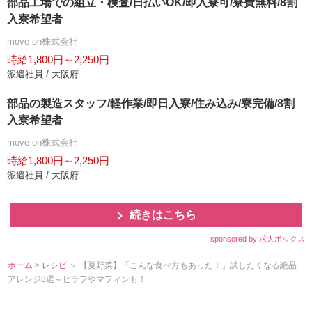
部品工場での組立・検査/日払いOK/即入寮可/寮費無料/8割
入寮希望者
move on株式会社
時給1,800円～2,250円
派遣社員 / 大阪府
部品の製造スタッフ/軽作業/即日入寮/住み込み/寮完備/8割
入寮希望者
move on株式会社
時給1,800円～2,250円
派遣社員 / 大阪府
続きはこちら
sponsored by 求人ボックス
ホーム
>
レシピ
＞ 【夏野菜】「こんな食べ方もあった！」試したくなる絶品
アレンジ8選～ピラフやマフィンも！