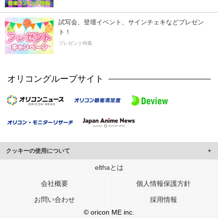
試写会、登壇イベント、サインチェキなどプレゼン
ト！
プレゼント特集
オリコングループサイト
クッキーの使用について
このサイトでは Cookie を使用して、ユーザーに合わせたコンテンツや広告の
elthaとは
表示、ソーシャル メディア機能の提供、広告の表示回数やクリック数の測定を
会社概要
個人情報保護方針
行っています。
また、ユーザーによるサイトの利用状況についても情報を収集し、ソーシャル
お問い合わせ
採用情報
メディアや広告配信、データ解析の各パートナーに提供しています。
各パートナーは、この情報とユーザーが各パートナーに提供した他の情報や、
© oricon ME inc.
ユーザーが各パートナーのサービスを使用したときに収集した他の情報を組み