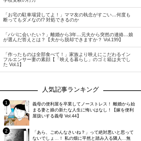
「お宅の駐車場貸してよ！」ママ友の執念がすごい…何度も
断ってもダメなの!? 対処できるのか
「パパに会いたい？」離婚から3年…元夫から突然の連絡…娘
が選んだ答えとは？【夫から脱却できますか？ Vol.199】
「作ったものは全部食べて！」家族より映えにこだわるイン
フルエンサー妻の素顔【「映える暮らし」のゴミ箱は夫でし
た Vol.1】
人気記事ランキング
義母の便利屋を卒業してノーストレス！ 離婚から始
まる妻と娘の新たな人生に悔いはなし！【嫁を便利
屋扱いする義母 Vol.44】
「あら、ごめんなさいね？」って絶対悪いと思って
ないでしょ…！ 私の畑に平然と踏み入る隣人…無