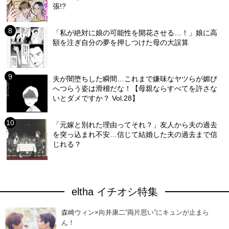
張!?
「私が絶対に娘の可能性を開花させる…！」娘に高
額を注ぎ自分の夢を押しつけた母の大誤算
夫が闇堕ちした瞬間…これまで嫌味なヤツらが媚び
へつらう姿は滑稽だな！【母親ならすべてを許さな
いとダメですか？ Vol.28】
「元嫁と別れた理由ってそれ？」友人から夫の過去
を突っ込まれ不安…信じて結婚した夫の過去まで信
じれる？
eltha イチオシ特集
森崎ウィン×向井康二“両片思い”にキュンが止まら
ん！