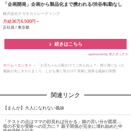
「企画開発」企画から製品化まで携われる/渋谷/転勤なし
株式会社ナガオカトレーディング
月給36万6,500円～
正社員 / 東京都
続きはこちら
sponsored by 求人ボックス
ホーム
>
エンタメ
＞ 「お兄ちゃん心配かけてごめんねぇ？」独り身になった
義妹が夫にタカりまくり…しかも働く気ゼロ!? 実家に居座る義妹の実態
関連リンク
【まんが】大人になれない義妹
「テストの点はママの顔見れば分かる」娘の言い分が図星…
母の不安が受験への圧力に？ 親子関係が完全に壊れ始めた中
学校受験の行方