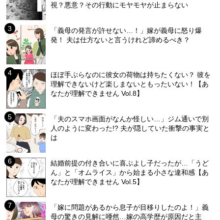
視？悪意？その行動にモヤモヤが止まらない
「義母の発言が許せない…！」嫁が義母に怒り爆
発！ 夫は仕方ないと言うけれど諦めるべき？
ほぼ手ぶらなのに彼女の荷物は持ちたくない？ 彼を
理解できないけど楽しまないともったいない！【あ
なたが理解できません Vol.8】
「夫のスマホ画面がなんか怪しい…」ジム通いで別
人のように変わった!? 夫が隠していた衝撃の事実と
は
結婚前提の付き合いに喜ぶよし子だったが…「うど
ん」と「オムライス」から始まる小さな違和感【あ
なたが理解できません Vol.5】
「嫁に問題があるから息子が目移りしたのよ！」義
母の驚きの見解に唖然…嫁の高学歴が原因だと主