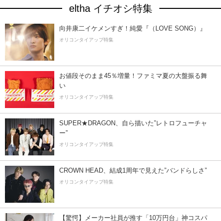
eltha イチオシ特集
向井康二イケメンすぎ！純愛『（LOVE SONG）』
オリコンタイアップ特集
お値段そのまま45％増量！ファミマ夏の大盤振る舞
い
オリコンタイアップ特集
SUPER★DRAGON、自ら描いた”レトロフューチャ
ー”
オリコンタイアップ特集
CROWN HEAD、結成1周年で見えた”バンドらしさ”
オリコンタイアップ特集
【驚愕】メーカー社員が推す「10万円台」神コスパ