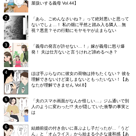
屋扱いする義母 Vol.44】
「あら、ごめんなさいね？」って絶対悪いと思って
ないでしょ…！ 私の畑に平然と踏み入る隣人…無
視？悪意？その行動にモヤモヤが止まらない
「義母の発言が許せない…！」嫁が義母に怒り爆
発！ 夫は仕方ないと言うけれど諦めるべき？
ほぼ手ぶらなのに彼女の荷物は持ちたくない？ 彼を
理解できないけど楽しまないともったいない！【あ
なたが理解できません Vol.8】
「夫のスマホ画面がなんか怪しい…」ジム通いで別
人のように変わった!? 夫が隠していた衝撃の事実と
は
結婚前提の付き合いに喜ぶよし子だったが…「うど
ん」と「オムライス」から始まる小さな違和感【あ