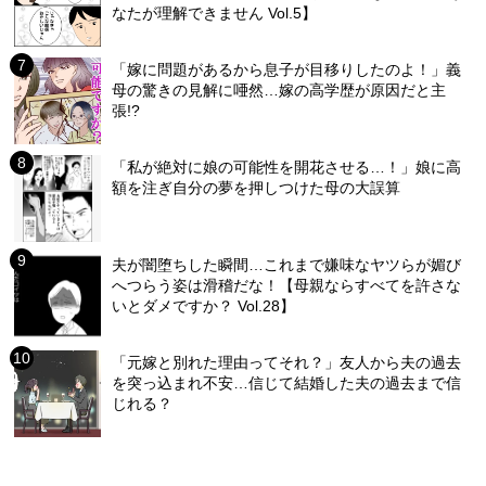
なたが理解できません Vol.5】
「嫁に問題があるから息子が目移りしたのよ！」義
母の驚きの見解に唖然…嫁の高学歴が原因だと主
張!?
「私が絶対に娘の可能性を開花させる…！」娘に高
額を注ぎ自分の夢を押しつけた母の大誤算
夫が闇堕ちした瞬間…これまで嫌味なヤツらが媚び
へつらう姿は滑稽だな！【母親ならすべてを許さな
いとダメですか？ Vol.28】
「元嫁と別れた理由ってそれ？」友人から夫の過去
を突っ込まれ不安…信じて結婚した夫の過去まで信
じれる？