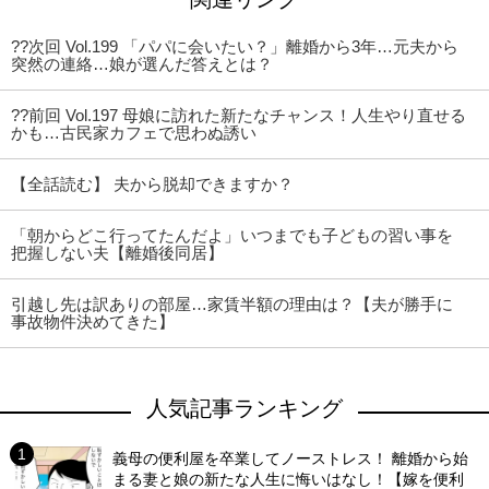
??次回 Vol.199 「パパに会いたい？」離婚から3年…元夫から
突然の連絡…娘が選んだ答えとは？
??前回 Vol.197 母娘に訪れた新たなチャンス！人生やり直せる
かも…古民家カフェで思わぬ誘い
【全話読む】 夫から脱却できますか？
「朝からどこ行ってたんだよ」いつまでも子どもの習い事を
把握しない夫【離婚後同居】
引越し先は訳ありの部屋…家賃半額の理由は？【夫が勝手に
事故物件決めてきた】
人気記事ランキング
義母の便利屋を卒業してノーストレス！ 離婚から始
まる妻と娘の新たな人生に悔いはなし！【嫁を便利