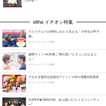
じれる？
eltha イチオシ特集
マクドナルドが40年にわたり支える「小学生の甲子
園」
オリコンタイアップ特集
森崎ウィン×向井康二“両片思い”にキュンが止まら
ん！
オリコンタイアップ特集
デカすぎ都市伝説発生!?ファミマ45％増量作戦再来
オリコンタイアップ特集
SUPER★DRAGON、自ら描いた”レトロフューチャ
ー”