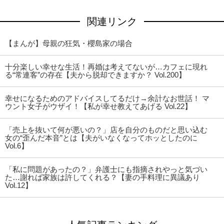
関連リンク
【まんが】母親の狂気・櫻島家の場合
十分楽しい幸せな生活！再婚は考えてないが…カフェに現れ
る“常連客”の存在【夫から脱却できますか？ Vol.200】
幸せになるためのアドバイスしてるだけ→余計なお世話！ マ
ウント女子がウザイ！【私が幸せ教えてあげる Vol.22】
「売上を抜いて何が悪いの？」店を自分のものだと思い込む
女の“歪んだ本音”とは【夫がいなくなってホッとしたのに
Vol.6】
「私に問題があったの？」弁護士にも指摘されやっと気づい
た…謝れば家族は許してくれる？【妻の手料理に異議あり
Vol.12】