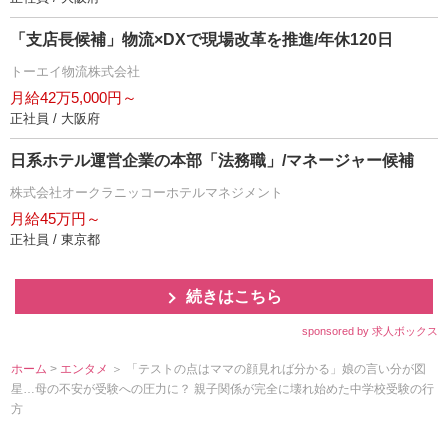
「支店長候補」物流×DXで現場改革を推進/年休120日
トーエイ物流株式会社
月給42万5,000円～
正社員 / 大阪府
日系ホテル運営企業の本部「法務職」/マネージャー候補
株式会社オークラニッコーホテルマネジメント
月給45万円～
正社員 / 東京都
続きはこちら
sponsored by 求人ボックス
ホーム
>
エンタメ
＞ 「テストの点はママの顔見れば分かる」娘の言い分が図
星…母の不安が受験への圧力に？ 親子関係が完全に壊れ始めた中学校受験の行
方