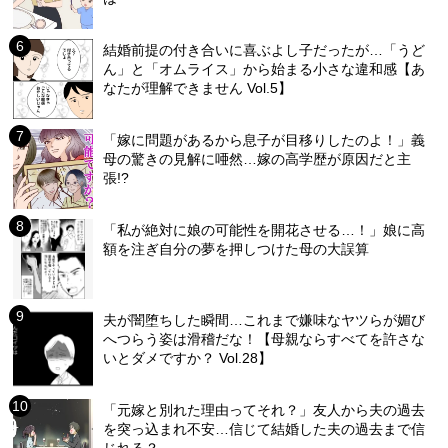
結婚前提の付き合いに喜ぶよし子だったが…「うど
ん」と「オムライス」から始まる小さな違和感【あ
なたが理解できません Vol.5】
「嫁に問題があるから息子が目移りしたのよ！」義
母の驚きの見解に唖然…嫁の高学歴が原因だと主
張!?
「私が絶対に娘の可能性を開花させる…！」娘に高
額を注ぎ自分の夢を押しつけた母の大誤算
夫が闇堕ちした瞬間…これまで嫌味なヤツらが媚び
へつらう姿は滑稽だな！【母親ならすべてを許さな
いとダメですか？ Vol.28】
「元嫁と別れた理由ってそれ？」友人から夫の過去
を突っ込まれ不安…信じて結婚した夫の過去まで信