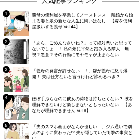
人気記事ランキング
義母の便利屋を卒業してノーストレス！ 離婚から始
まる妻と娘の新たな人生に悔いはなし！【嫁を便利
屋扱いする義母 Vol.44】
「あら、ごめんなさいね？」って絶対悪いと思って
ないでしょ…！ 私の畑に平然と踏み入る隣人…無
視？悪意？その行動にモヤモヤが止まらない
「義母の発言が許せない…！」嫁が義母に怒り爆
発！ 夫は仕方ないと言うけれど諦めるべき？
ほぼ手ぶらなのに彼女の荷物は持ちたくない？ 彼を
理解できないけど楽しまないともったいない！【あ
なたが理解できません Vol.8】
「夫のスマホ画面がなんか怪しい…」ジム通いで別
人のように変わった!? 夫が隠していた衝撃の事実と
は