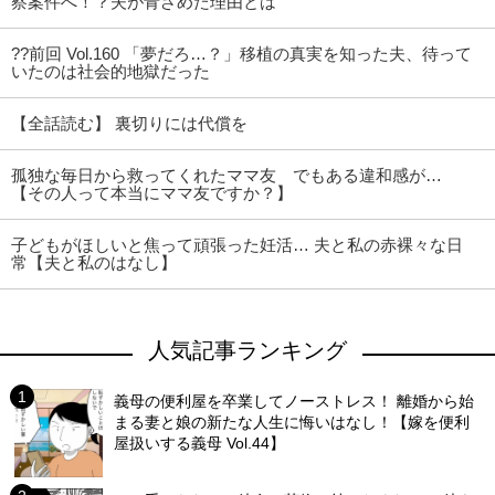
察案件へ！？夫が青ざめた理由とは
??前回 Vol.160 「夢だろ…？」移植の真実を知った夫、待って
いたのは社会的地獄だった
【全話読む】 裏切りには代償を
孤独な毎日から救ってくれたママ友 でもある違和感が…
【その人って本当にママ友ですか？】
子どもがほしいと焦って頑張った妊活… 夫と私の赤裸々な日
常【夫と私のはなし】
人気記事ランキング
義母の便利屋を卒業してノーストレス！ 離婚から始
まる妻と娘の新たな人生に悔いはなし！【嫁を便利
屋扱いする義母 Vol.44】