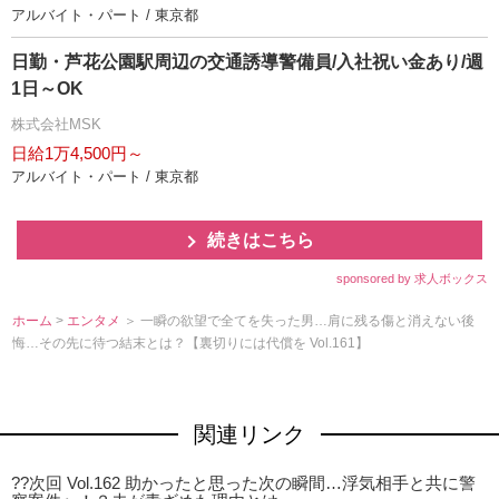
アルバイト・パート / 東京都
日勤・芦花公園駅周辺の交通誘導警備員/入社祝い金あり/週
1日～OK
株式会社MSK
日給1万4,500円～
アルバイト・パート / 東京都
続きはこちら
sponsored by 求人ボックス
ホーム
>
エンタメ
＞ 一瞬の欲望で全てを失った男…肩に残る傷と消えない後
悔…その先に待つ結末とは？【裏切りには代償を Vol.161】
関連リンク
??次回 Vol.162 助かったと思った次の瞬間…浮気相手と共に警