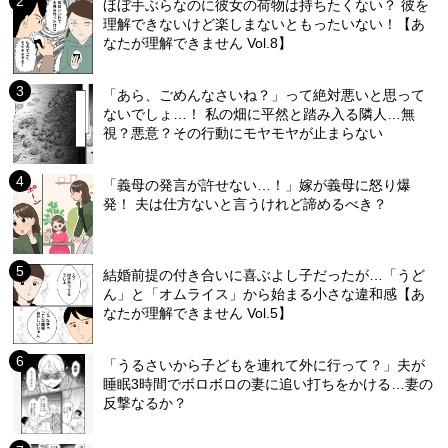
ほぼ手ぶらなのに彼女の荷物は持ちたくない？ 彼を
理解できないけど楽しまないともったいない！【あ
なたが理解できません Vol.8】
「あら、ごめんなさいね？」って絶対悪いと思って
ないでしょ…！ 私の畑に平然と踏み入る隣人…無
視？悪意？その行動にモヤモヤが止まらない
「義母の発言が許せない…！」嫁が義母に怒り爆
発！ 夫は仕方ないと言うけれど諦めるべき？
結婚前提の付き合いに喜ぶよし子だったが…「うど
ん」と「オムライス」から始まる小さな違和感【あ
なたが理解できません Vol.5】
「うるさいから子どもを連れて外に行って？」夫が
睡眠3時間でボロボロの妻に追い打ちをかける…妻の
反撃なるか？