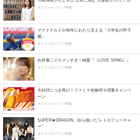
川島海荷さんと学ぶ 日常に潜む“人身取引”のリアル
オリコンタイアップ特集
マクドナルドが40年にわたり支える「小学生の甲子
園」
オリコンタイアップ特集
向井康二イケメンすぎ！純愛『（LOVE SONG）』
オリコンタイアップ特集
大好評につき再び！ファミマ名物45％増量キャンペ
ーン
オリコンタイアップ特集
SUPER★DRAGON、自ら描いた”レトロフューチャ
ー”
オリコンタイアップ特集