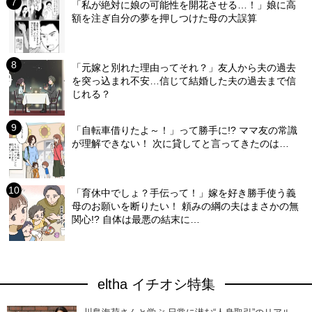
「私が絶対に娘の可能性を開花させる…！」娘に高
額を注ぎ自分の夢を押しつけた母の大誤算
「元嫁と別れた理由ってそれ？」友人から夫の過去
を突っ込まれ不安…信じて結婚した夫の過去まで信
じれる？
「自転車借りたよ～！」って勝手に!? ママ友の常識
が理解できない！ 次に貸してと言ってきたのは…
「育休中でしょ？手伝って！」嫁を好き勝手使う義
母のお願いを断りたい！ 頼みの綱の夫はまさかの無
関心!? 自体は最悪の結末に…
eltha イチオシ特集