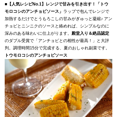
■【人気レシピNo.1】レンジで甘みを引き出す！「トウ
モロコシのアンチョビソース」
ラップで包んでレンジで
加熱するだけでとうもろこしの甘みがぎゅっと凝縮♪ アン
チョビとニンニクのソースと絡めれば、シンプルなのに
深みのある味わいに仕上がります。
殿堂入り＆絶品認定
のダブル受賞で「アンチョビとの相性が最高！」と大評
判。調理時間15分で完成する、夏のおしゃれ副菜です。
トウモロコシのアンチョビソース