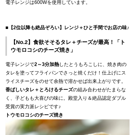
電子レンジは600Wを使用しています。
■【2位以降も絶品ぞろい】レンジ＋ひと手間でお店の味♪
【No.2】食欲そそるタレ＋チーズが最高！「ト
ウモロコシのチーズ焼き」
電子レンジで
2～3分加熱
したとうもろこしに、焼き肉の
タレを塗ってフライパンでさっと焼くだけ！仕上げにス
ライスチーズをのせて余熱で溶かせば出来上がりです。
香ばしいタレ＋とろけるチーズ
の組み合わせがたまらな
く、子どもも大喜びの味に。殿堂入り＆絶品認定ダブル
受賞の実力派レシピです♪
トウモロコシのチーズ焼き