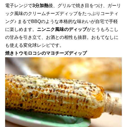
電子レンジで
3分加熱
後、グリルで焼き目をつけ、ガーリ
ック風味のクリームチーズディップをたっぷりコーティ
ング♪ まるでBBQのような本格的な味わいが自宅で手軽
に楽しめます。
ニンニク風味のディップ
がとうもろこし
の甘みを引き立て、お酒との相性も抜群。おもてなしに
も使える変化球レシピです。
焼きトウモロコシのマヨチーズディップ