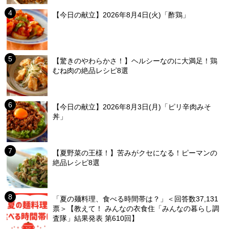
【今日の献立】2026年8月4日(火)「酢鶏」
【驚きのやわらかさ！】ヘルシーなのに大満足！鶏
むね肉の絶品レシピ8選
【今日の献立】2026年8月3日(月)「ピリ辛肉みそ
丼」
【夏野菜の王様！】苦みがクセになる！ピーマンの
絶品レシピ8選
「夏の麺料理、食べる時間帯は？」＜回答数37,131
票＞【教えて！ みんなの衣食住「みんなの暮らし調
査隊」結果発表 第610回】