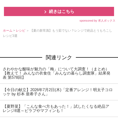
続きはこちら
sponsored by 求人ボックス
ホーム
>
レシピ
＞ 【夏の新常識】もう茹でない？レンジで絶品とうもろこし
レシピ3選
関連リンク
さわやかな酸味が魅力の「梅」について大調査！（まとめ）
【教えて！ みんなの衣食住「みんなの暮らし調査隊」結果発
表 第578回】
【今日の献立】2026年7月2日(木)「定番アレンジ！明太子コロ
ッケ by 杉本 亜希子さん」
【夏野菜】「こんな食べ方もあった！」試したくなる絶品ア
レンジ8選～ピラフやマフィンも！