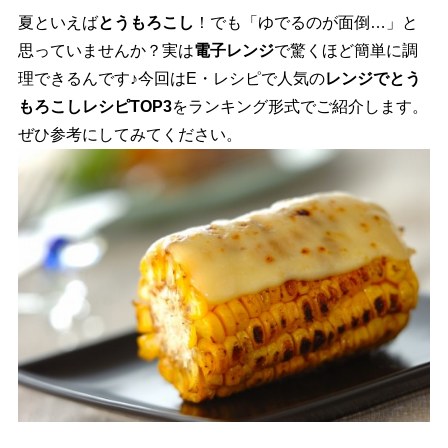
夏といえば
とうもろこし
！でも「ゆでるのが面倒…」と
思っていませんか？実は
電子レンジ
で驚くほど簡単に調
理できるんです♪今回はE・レシピで人気の
レンジでとう
もろこしレシピTOP3
をランキング形式でご紹介します。
ぜひ参考にしてみてください。