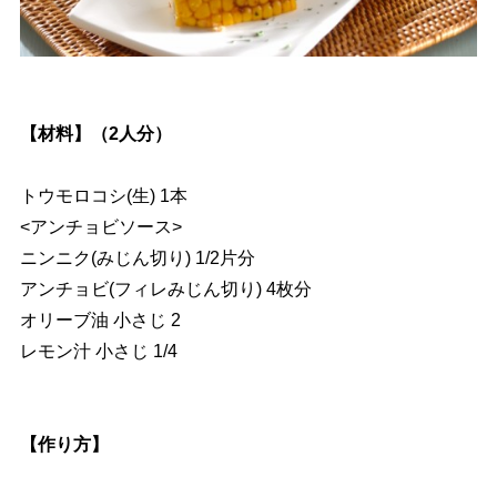
【材料】（2人分）
トウモロコシ(生) 1本
<アンチョビソース>
ニンニク(みじん切り) 1/2片分
アンチョビ(フィレみじん切り) 4枚分
オリーブ油 小さじ 2
レモン汁 小さじ 1/4
【作り方】