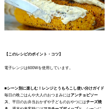
【このレシピのポイント・コツ】
電子レンジは600Wを使用しています。
■シーン別に楽しむ！レンジとうもろこし使い分けガイド
毎日の晩ごはんや大人のおつまみには
アンチョビソー
ス
、平日のお弁当おかずや子どものおやつには
チーズ焼
き
、週末や来客時には
マヨチーズディップ
と、シーンに