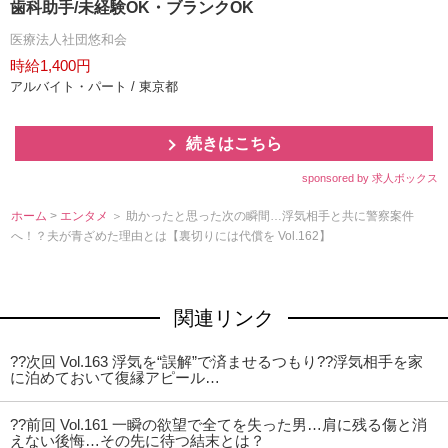
歯科助手/未経験OK・ブランクOK
医療法人社団悠和会
時給1,400円
アルバイト・パート / 東京都
続きはこちら
sponsored by 求人ボックス
ホーム
>
エンタメ
＞ 助かったと思った次の瞬間…浮気相手と共に警察案件
へ！？夫が青ざめた理由とは【裏切りには代償を Vol.162】
関連リンク
??次回 Vol.163 浮気を“誤解”で済ませるつもり??浮気相手を家
に泊めておいて復縁アピール…
??前回 Vol.161 一瞬の欲望で全てを失った男…肩に残る傷と消
えない後悔…その先に待つ結末とは？