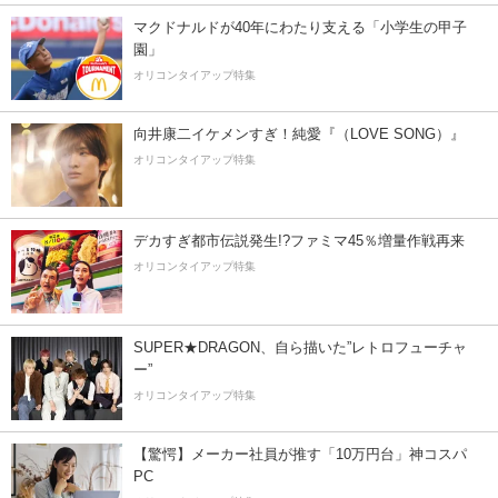
マクドナルドが40年にわたり支える「小学生の甲子
園」
オリコンタイアップ特集
向井康二イケメンすぎ！純愛『（LOVE SONG）』
オリコンタイアップ特集
デカすぎ都市伝説発生!?ファミマ45％増量作戦再来
オリコンタイアップ特集
SUPER★DRAGON、自ら描いた”レトロフューチャ
ー”
オリコンタイアップ特集
【驚愕】メーカー社員が推す「10万円台」神コスパ
PC