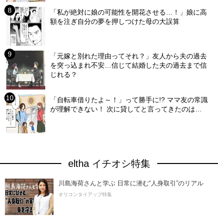
「私が絶対に娘の可能性を開花させる…！」娘に高
額を注ぎ自分の夢を押しつけた母の大誤算
「元嫁と別れた理由ってそれ？」友人から夫の過去
を突っ込まれ不安…信じて結婚した夫の過去まで信
じれる？
「自転車借りたよ～！」って勝手に!? ママ友の常識
が理解できない！ 次に貸してと言ってきたのは…
eltha イチオシ特集
川島海荷さんと学ぶ 日常に潜む“人身取引”のリアル
オリコンタイアップ特集