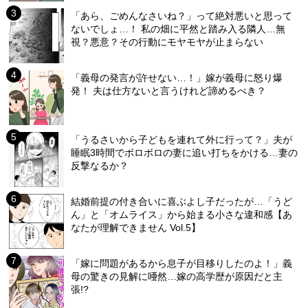
「あら、ごめんなさいね？」って絶対悪いと思って
ないでしょ…！ 私の畑に平然と踏み入る隣人…無
視？悪意？その行動にモヤモヤが止まらない
「義母の発言が許せない…！」嫁が義母に怒り爆
発！ 夫は仕方ないと言うけれど諦めるべき？
「うるさいから子どもを連れて外に行って？」夫が
睡眠3時間でボロボロの妻に追い打ちをかける…妻の
反撃なるか？
結婚前提の付き合いに喜ぶよし子だったが…「うど
ん」と「オムライス」から始まる小さな違和感【あ
なたが理解できません Vol.5】
「嫁に問題があるから息子が目移りしたのよ！」義
母の驚きの見解に唖然…嫁の高学歴が原因だと主
張!?