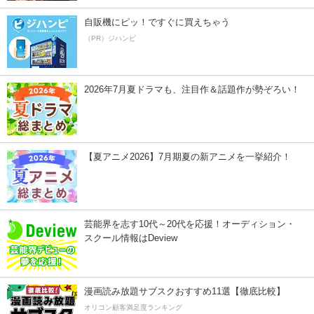
自販機にピッ！ですぐに買えちゃう
（PR）ジハンピ
2026年7月夏ドラマも、注目作＆話題作が勢ぞろい！
【夏アニメ2026】7月期夏の新アニメを一挙紹介！
芸能界を志す10代～20代を応援！オーディション・
スクール情報はDeview
漫画読み放題サブスクおすすめ11選【徹底比較】
オリコン顧客満足度ランキング