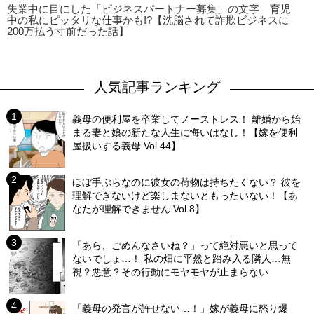
失業中に目にした「ビジネスパートナー募集」の文字 育児
中の私にピッタリな仕事かも!?【洗脳されて詐欺ビジネスに
200万払う寸前だった話】
人気記事ランキング
義母の便利屋を卒業してノーストレス！ 離婚から始
まる妻と娘の新たな人生に悔いはなし！【嫁を便利
屋扱いする義母 Vol.44】
ほぼ手ぶらなのに彼女の荷物は持ちたくない？ 彼を
理解できないけど楽しまないともったいない！【あ
なたが理解できません Vol.8】
「あら、ごめんなさいね？」って絶対悪いと思って
ないでしょ…！ 私の畑に平然と踏み入る隣人…無
視？悪意？その行動にモヤモヤが止まらない
「義母の発言が許せない…！」嫁が義母に怒り爆