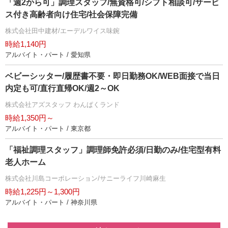
「週2から可」調理スタッフ/無資格可/シフト相談可/サービ
ス付き高齢者向け住宅/社会保障完備
株式会社田中建材/エーデルワイス味鋺
時給1,140円
アルバイト・パート / 愛知県
ベビーシッター/履歴書不要・即日勤務OK/WEB面接で当日
内定も可/直行直帰OK/週2～OK
株式会社アズスタッフ わんぱくランド
時給1,350円～
アルバイト・パート / 東京都
「福祉調理スタッフ」調理師免許必須/日勤のみ/住宅型有料
老人ホーム
株式会社川島コーポレーション/サニーライフ川崎麻生
時給1,225円～1,300円
アルバイト・パート / 神奈川県