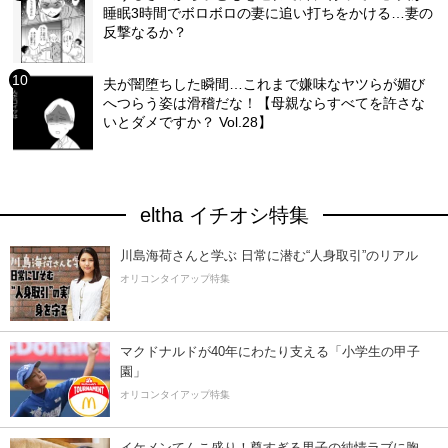
睡眠3時間でボロボロの妻に追い打ちをかける…妻の
反撃なるか？
夫が闇堕ちした瞬間…これまで嫌味なヤツらが媚び
へつらう姿は滑稽だな！【母親ならすべてを許さな
いとダメですか？ Vol.28】
eltha イチオシ特集
川島海荷さんと学ぶ 日常に潜む“人身取引”のリアル
オリコンタイアップ特集
マクドナルドが40年にわたり支える「小学生の甲子
園」
オリコンタイアップ特集
イケメンてんこ盛り！尊すぎる男子の純情ラブに胸