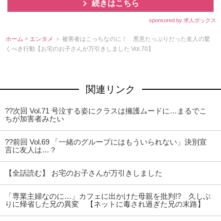
続きはこちら
sponsored by 求人ボックス
ホーム
>
エンタメ
＞ 被害者はこっちなのに！ 悪意たっぷりだった友人の驚
くべき行動【お宅のお子さんが万引きしました Vol.70】
関連リンク
??次回 Vol.71 号泣する姿にクラスは擁護ムードに…まるでこ
ちが加害者みたい
??前回 Vol.69 「一緒のグループにはもういられない」決別宣
言に友人は…？
【全話読む】 お宅のお子さんが万引きしました
「専業主婦なのに…」カフェに出かけた母親を批判!? 久しぶ
りに帰省した兄の異変 【ネットに毒され過ぎた兄の末路】