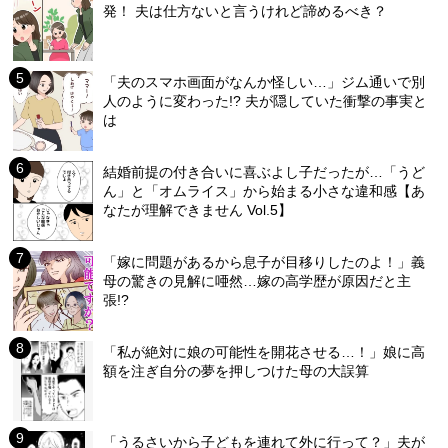
発！ 夫は仕方ないと言うけれど諦めるべき？
「夫のスマホ画面がなんか怪しい…」ジム通いで別
人のように変わった!? 夫が隠していた衝撃の事実と
は
結婚前提の付き合いに喜ぶよし子だったが…「うど
ん」と「オムライス」から始まる小さな違和感【あ
なたが理解できません Vol.5】
「嫁に問題があるから息子が目移りしたのよ！」義
母の驚きの見解に唖然…嫁の高学歴が原因だと主
張!?
「私が絶対に娘の可能性を開花させる…！」娘に高
額を注ぎ自分の夢を押しつけた母の大誤算
「うるさいから子どもを連れて外に行って？」夫が