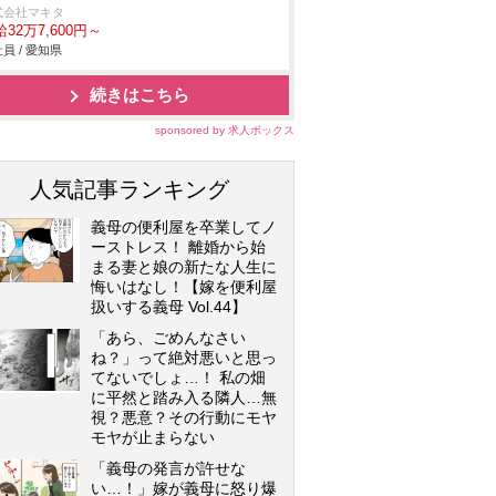
式会社マキタ
32万7,600円～
員 / 愛知県
続きはこちら
sponsored by 求人ボックス
人気記事ランキング
義母の便利屋を卒業してノ
ーストレス！ 離婚から始
まる妻と娘の新たな人生に
悔いはなし！【嫁を便利屋
扱いする義母 Vol.44】
「あら、ごめんなさい
ね？」って絶対悪いと思っ
てないでしょ…！ 私の畑
に平然と踏み入る隣人…無
視？悪意？その行動にモヤ
モヤが止まらない
「義母の発言が許せな
い…！」嫁が義母に怒り爆