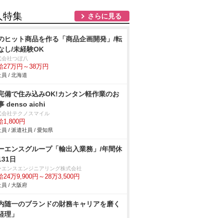
人特集
さらに見る
のヒット商品を作る「商品企画開発」/転
なし/未経験OK
式会社つぼ八
給27万円～38万円
員 / 北海道
完備で住み込みOK!カンタン軽作業のお
 denso aichi
式会社テクノスマイル
1,800円
員 / 派遣社員 / 愛知県
ーエンスグループ「輸出入業務」/年間休
131日
ーエンスエンジニアリング株式会社
24万9,900円～28万3,500円
員 / 大阪府
内随一のブランドの財務キャリアを磨く
経理」