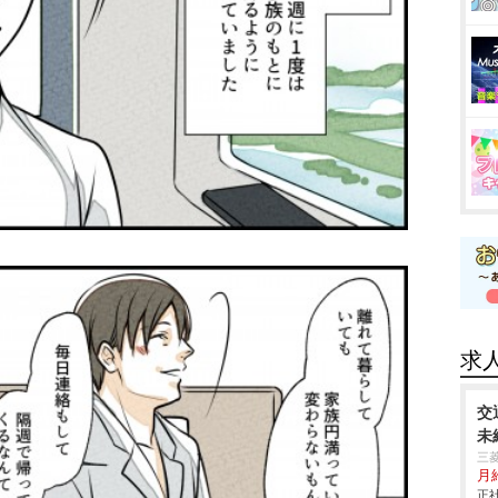
求
交
未
三
月
正社