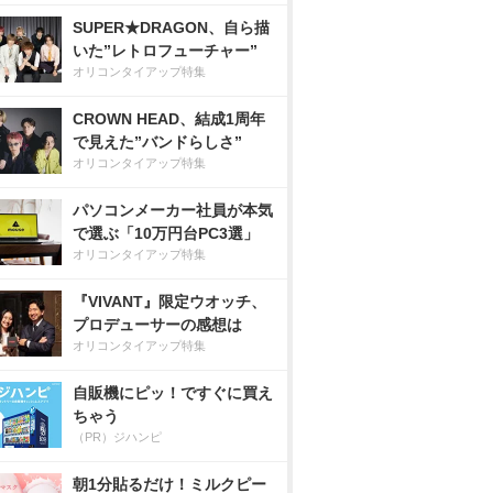
SUPER★DRAGON、自ら描
いた”レトロフューチャー”
オリコンタイアップ特集
CROWN HEAD、結成1周年
で見えた”バンドらしさ”
オリコンタイアップ特集
パソコンメーカー社員が本気
で選ぶ「10万円台PC3選」
オリコンタイアップ特集
『VIVANT』限定ウオッチ、
プロデューサーの感想は
オリコンタイアップ特集
自販機にピッ！ですぐに買え
ちゃう
（PR）ジハンピ
朝1分貼るだけ！ミルクピー