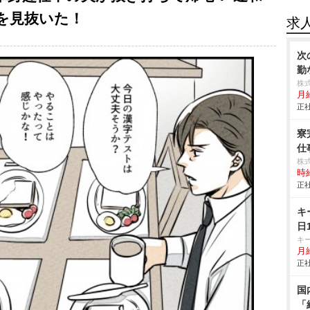
を見抜いた！
求
次
勤
株
月
正社
寮
仕事
株
時給
正社
キ
日
キ
月給
正社
国
「