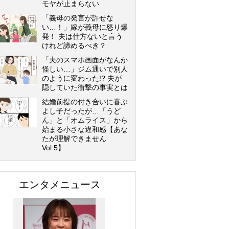
モヤが止まらない
「義母の発言が許せな
い…！」嫁が義母に怒り爆
発！ 夫は仕方ないと言う
けれど諦めるべき？
「夫のスマホ画面がなんか
怪しい…」ジム通いで別人
のように変わった!? 夫が
隠していた衝撃の事実とは
結婚前提の付き合いに喜ぶ
よし子だったが…「うど
ん」と「オムライス」から
始まる小さな違和感【あな
たが理解できません
Vol.5】
エンタメニュース