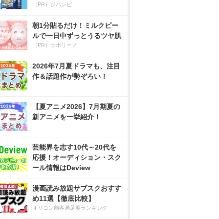
（PR）ジハンピ
朝1分貼るだけ！ミルクピー
ルで一日中ずっとうるツヤ肌
（PR）サボリーノ
2026年7月夏ドラマも、注目
作＆話題作が勢ぞろい！
【夏アニメ2026】7月期夏の
新アニメを一挙紹介！
芸能界を志す10代～20代を
応援！オーディション・スク
ール情報はDeview
漫画読み放題サブスクおすす
め11選【徹底比較】
オリコン顧客満足度ランキング