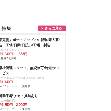
人特集
さらに見る
寮完備」ポテトチップスの製造/即入寮/
造・工場/日勤/日払い/工場・製造
式会社京栄センター
1,230円～1,538円
社員 / 北海道
福祉調理スタッフ」無資格可/時短/デイ
ービス
さと 株式会社/SPA FURUSATO四郷
1,140円
バイト・パート / 愛知県
科助手/駅チカ・賞与あり
ヨムラ歯科医院
1,350円～2,000円
バイト・パート / 東京都