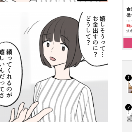
食
備
U
時給
派遣