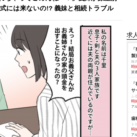
式には来ないの!? 義妹と相続トラブル
求
「
製
株
時給
派遣
「
サ
ふる
時給
アル
歯
ト
時給
アル