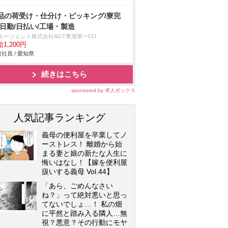
品の荷受け・仕分け・ピッキング/寮完
/日勤/日払い/工場・製造
Tエージェント株式会社AGT東海第一CU
1,200円
社員 / 愛知県
続きはこちら
sponsored by 求人ボックス
人気記事ランキング
義母の便利屋を卒業してノ
ーストレス！ 離婚から始
まる妻と娘の新たな人生に
悔いはなし！【嫁を便利屋
扱いする義母 Vol.44】
「あら、ごめんなさい
ね？」って絶対悪いと思っ
てないでしょ…！ 私の畑
に平然と踏み入る隣人…無
視？悪意？その行動にモヤ