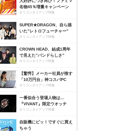
大好評につき再び！ファミマ
名物45％増量キャンペーン
オリコンタイアップ特集
SUPER★DRAGON、自ら描
いた”レトロフューチャー”
オリコンタイアップ特集
CROWN HEAD、結成1周年
で見えた”バンドらしさ”
オリコンタイアップ特集
【驚愕】メーカー社員が推す
「10万円台」神コスパPC
オリコンタイアップ特集
一番似合う登場人物は…
『VIVANT』限定ウオッチ
オリコンタイアップ特集
自販機にピッ！ですぐに買え
ちゃう