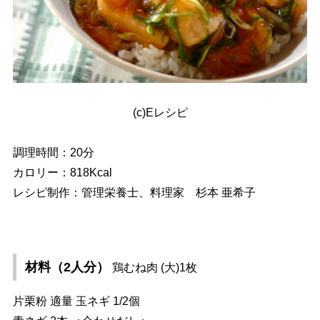
(c)Eレシピ
調理時間：20分
カロリー：818Kcal
レシピ制作：管理栄養士、料理家 杉本 亜希子
材料（2人分）
鶏むね肉 (大)1枚
片栗粉 適量 玉ネギ 1/2個