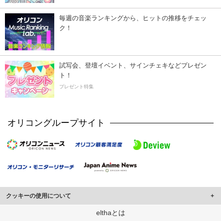
毎週の音楽ランキングから、ヒットの推移をチェッ
ク！
試写会、登壇イベント、サインチェキなどプレゼン
ト！
プレゼント特集
オリコングループサイト
クッキーの使用について
このサイトでは Cookie を使用して、ユーザーに合わせたコンテンツや広告の
elthaとは
表示、ソーシャル メディア機能の提供、広告の表示回数やクリック数の測定を