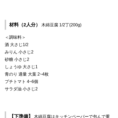
材料（2人分）
木綿豆腐 1/2丁(200g)
＜調味料＞
酒 大さじ1/2
みりん 小さじ2
砂糖 小さじ2
しょうゆ 大さじ1
青のり 適量 大葉 2~4枚
プチトマト 4~6個
サラダ油 小さじ2
【下準備】
木綿豆腐はキッチンペーパーで包んで重