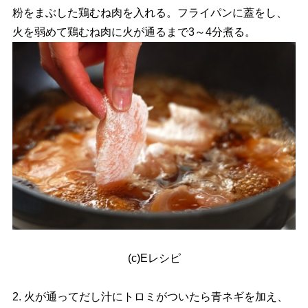
粉をまぶした鶏むね肉を入れる。フライパンに蓋をし、
火を弱めて鶏むね肉に火が通るまで3～4分煮る。
(c)Eレシピ
2. 火が通ってだし汁にトロミがついたら青ネギを加え、