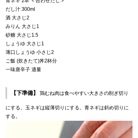
青ネギ 2本 ＜合わせだし＞
だし汁 300ml
酒 大さじ2
みりん 大さじ1
砂糖 大さじ1.5
しょうゆ 大さじ1
薄口しょうゆ 小さじ2
ご飯 (炊きたて)丼2杯分
一味唐辛子 適量
【下準備】
鶏むね肉は食べやすい大きさの削ぎ切り
にする。玉ネギは縦薄切りにする。青ネギは斜め切りに
する。