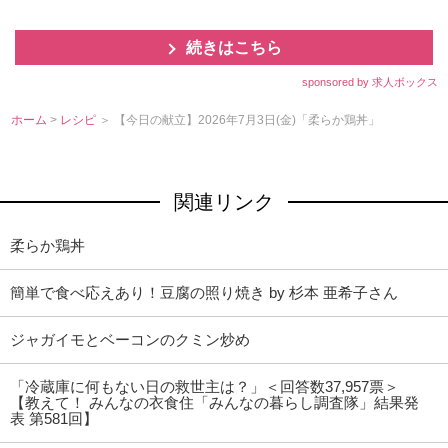
続きはこちら
sponsored by 求人ボックス
ホーム
>
レシピ
＞ 【今日の献立】2026年7月3日(金)「柔らか鶏丼」
関連リンク
柔らか鶏丼
簡単で食べ応えあり！豆腐の照り焼き by 杉本 亜希子さん
ジャガイモとベーコンのクミン炒め
「冷蔵庫に何もない日の救世主は？」＜回答数37,957票＞
【教えて！ みんなの衣食住「みんなの暮らし調査隊」結果発
表 第581回】