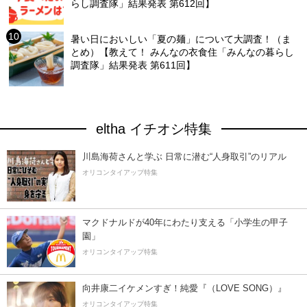
らし調査隊」結果発表 第612回】
暑い日においしい「夏の麺」について大調査！（ま
とめ）【教えて！ みんなの衣食住「みんなの暮らし
調査隊」結果発表 第611回】
eltha イチオシ特集
川島海荷さんと学ぶ 日常に潜む“人身取引”のリアル
オリコンタイアップ特集
マクドナルドが40年にわたり支える「小学生の甲子
園」
オリコンタイアップ特集
向井康二イケメンすぎ！純愛『（LOVE SONG）』
オリコンタイアップ特集