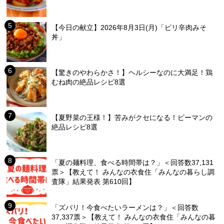
【今日の献立】2026年8月3日(月)「ピリ辛肉みそ
丼」
【驚きのやわらかさ！】ヘルシーなのに大満足！鶏
むね肉の絶品レシピ8選
【夏野菜の王様！】苦みがクセになる！ピーマンの
絶品レシピ8選
「夏の麺料理、食べる時間帯は？」＜回答数37,131
票＞【教えて！ みんなの衣食住「みんなの暮らし調
査隊」結果発表 第610回】
「ズバリ！今食べたいラーメンは？」＜回答数
37,337票＞【教えて！ みんなの衣食住「みんなの暮