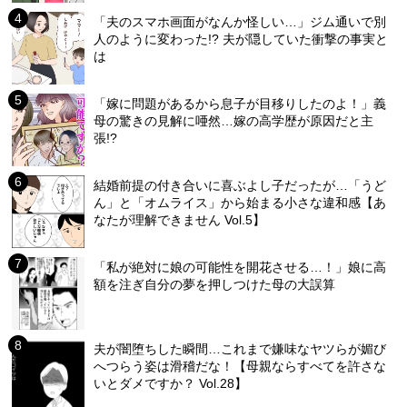
「夫のスマホ画面がなんか怪しい…」ジム通いで別
人のように変わった!? 夫が隠していた衝撃の事実と
は
「嫁に問題があるから息子が目移りしたのよ！」義
母の驚きの見解に唖然…嫁の高学歴が原因だと主
張!?
結婚前提の付き合いに喜ぶよし子だったが…「うど
ん」と「オムライス」から始まる小さな違和感【あ
なたが理解できません Vol.5】
「私が絶対に娘の可能性を開花させる…！」娘に高
額を注ぎ自分の夢を押しつけた母の大誤算
夫が闇堕ちした瞬間…これまで嫌味なヤツらが媚び
へつらう姿は滑稽だな！【母親ならすべてを許さな
いとダメですか？ Vol.28】