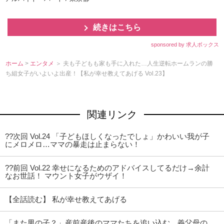
続きはこちら
sponsored by 求人ボックス
ホーム
>
エンタメ
＞ 夫も子どもも家も手に入れた…人生逆転ホームランの勝
ち組女子がいよいよ出産！【私が幸せ教えてあげる Vol.23】
関連リンク
??次回 Vol.24 「子どもほしくなったでしょ」かわいい我が子
にメロメロ…ママの暴走は止まらない！
??前回 Vol.22 幸せになるためのアドバイスしてるだけ→余計
なお世話！ マウント女子がウザイ！
【全話読む】 私が幸せ教えてあげる
「また男の子？」産前産後のママたちを追い込む、義父母の