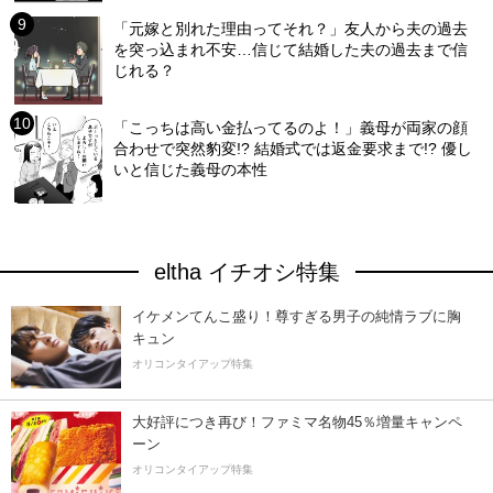
「元嫁と別れた理由ってそれ？」友人から夫の過去
を突っ込まれ不安…信じて結婚した夫の過去まで信
じれる？
「こっちは高い金払ってるのよ！」義母が両家の顔
合わせで突然豹変!? 結婚式では返金要求まで!? 優し
いと信じた義母の本性
eltha イチオシ特集
イケメンてんこ盛り！尊すぎる男子の純情ラブに胸
キュン
オリコンタイアップ特集
大好評につき再び！ファミマ名物45％増量キャンペ
ーン
オリコンタイアップ特集