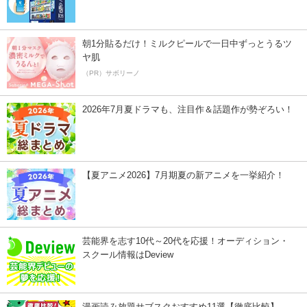
朝1分貼るだけ！ミルクピールで一日中ずっとうるツ
ヤ肌
（PR）サボリーノ
2026年7月夏ドラマも、注目作＆話題作が勢ぞろい！
【夏アニメ2026】7月期夏の新アニメを一挙紹介！
芸能界を志す10代～20代を応援！オーディション・
スクール情報はDeview
漫画読み放題サブスクおすすめ11選【徹底比較】