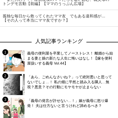
トンデモ言動【前編】【ママのうっぷん広場】
孤独な毎日から救ってくれたママ友 でもある違和感が…
【その人って本当にママ友ですか？】
人気記事ランキング
義母の便利屋を卒業してノーストレス！ 離婚から始
まる妻と娘の新たな人生に悔いはなし！【嫁を便利
屋扱いする義母 Vol.44】
「あら、ごめんなさいね？」って絶対悪いと思って
ないでしょ…！ 私の畑に平然と踏み入る隣人…無
視？悪意？その行動にモヤモヤが止まらない
「義母の発言が許せない…！」嫁が義母に怒り爆
発！ 夫は仕方ないと言うけれど諦めるべき？