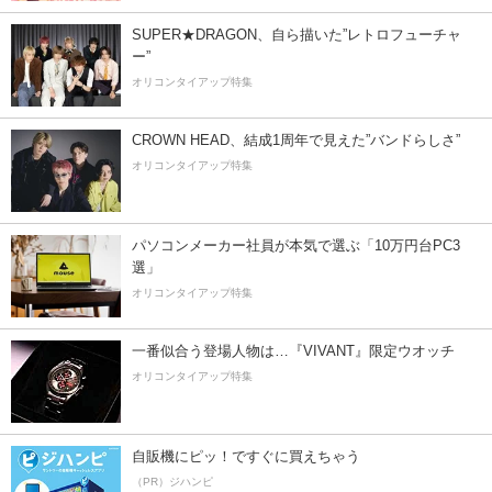
SUPER★DRAGON、自ら描いた”レトロフューチャ
ー”
オリコンタイアップ特集
CROWN HEAD、結成1周年で見えた”バンドらしさ”
オリコンタイアップ特集
パソコンメーカー社員が本気で選ぶ「10万円台PC3
選」
オリコンタイアップ特集
一番似合う登場人物は…『VIVANT』限定ウオッチ
オリコンタイアップ特集
自販機にピッ！ですぐに買えちゃう
（PR）ジハンピ