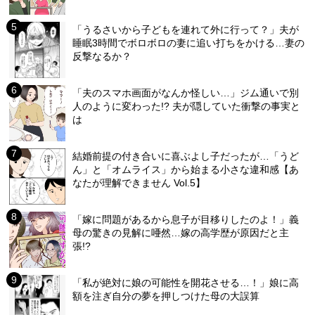
「うるさいから子どもを連れて外に行って？」夫が
睡眠3時間でボロボロの妻に追い打ちをかける…妻の
反撃なるか？
「夫のスマホ画面がなんか怪しい…」ジム通いで別
人のように変わった!? 夫が隠していた衝撃の事実と
は
結婚前提の付き合いに喜ぶよし子だったが…「うど
ん」と「オムライス」から始まる小さな違和感【あ
なたが理解できません Vol.5】
「嫁に問題があるから息子が目移りしたのよ！」義
母の驚きの見解に唖然…嫁の高学歴が原因だと主
張!?
「私が絶対に娘の可能性を開花させる…！」娘に高
額を注ぎ自分の夢を押しつけた母の大誤算