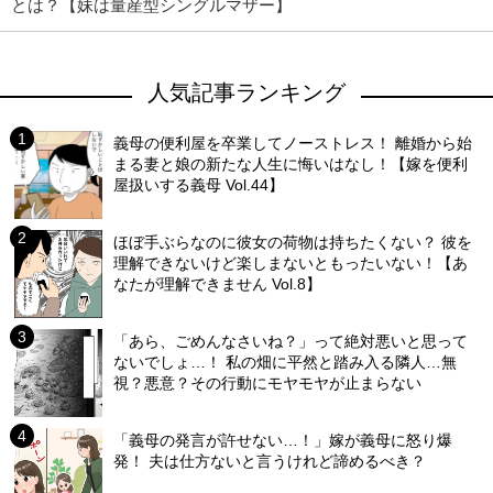
とは？【妹は量産型シングルマザー】
人気記事ランキング
義母の便利屋を卒業してノーストレス！ 離婚から始
まる妻と娘の新たな人生に悔いはなし！【嫁を便利
屋扱いする義母 Vol.44】
ほぼ手ぶらなのに彼女の荷物は持ちたくない？ 彼を
理解できないけど楽しまないともったいない！【あ
なたが理解できません Vol.8】
「あら、ごめんなさいね？」って絶対悪いと思って
ないでしょ…！ 私の畑に平然と踏み入る隣人…無
視？悪意？その行動にモヤモヤが止まらない
「義母の発言が許せない…！」嫁が義母に怒り爆
発！ 夫は仕方ないと言うけれど諦めるべき？