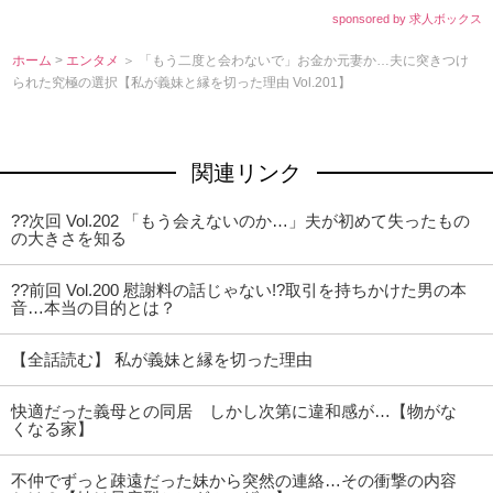
sponsored by 求人ボックス
ホーム
>
エンタメ
＞ 「もう二度と会わないで」お金か元妻か…夫に突きつけ
られた究極の選択【私が義妹と縁を切った理由 Vol.201】
関連リンク
??次回 Vol.202 「もう会えないのか…」夫が初めて失ったもの
の大きさを知る
??前回 Vol.200 慰謝料の話じゃない!?取引を持ちかけた男の本
音…本当の目的とは？
【全話読む】 私が義妹と縁を切った理由
快適だった義母との同居 しかし次第に違和感が…【物がな
くなる家】
不仲でずっと疎遠だった妹から突然の連絡…その衝撃の内容