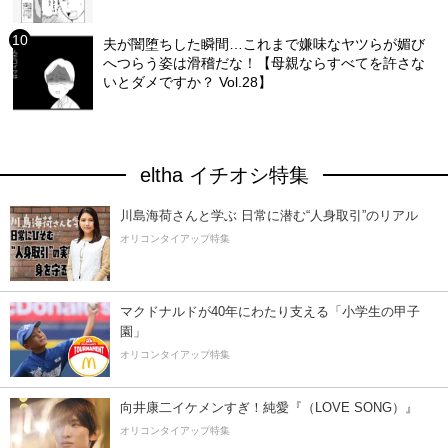
夫が闇堕ちした瞬間…これまで嫌味なヤツらが媚び
へつらう姿は滑稽だな！【母親ならすべてを許さな
いとダメですか？ Vol.28】
eltha イチオシ特集
川島海荷さんと学ぶ 日常に潜む“人身取引”のリアル
オリコンタイアップ特集
マクドナルドが40年にわたり支える「小学生の甲子
園」
オリコンタイアップ特集
向井康二イケメンすぎ！純愛『（LOVE SONG）』
オリコンタイアップ特集