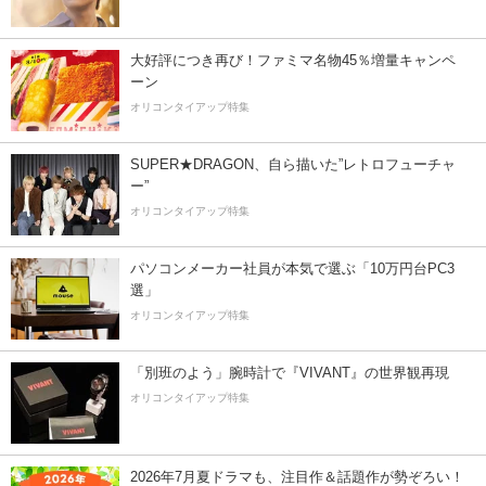
大好評につき再び！ファミマ名物45％増量キャンペ
ーン
オリコンタイアップ特集
SUPER★DRAGON、自ら描いた”レトロフューチャ
ー”
オリコンタイアップ特集
パソコンメーカー社員が本気で選ぶ「10万円台PC3
選」
オリコンタイアップ特集
「別班のよう」腕時計で『VIVANT』の世界観再現
オリコンタイアップ特集
2026年7月夏ドラマも、注目作＆話題作が勢ぞろい！