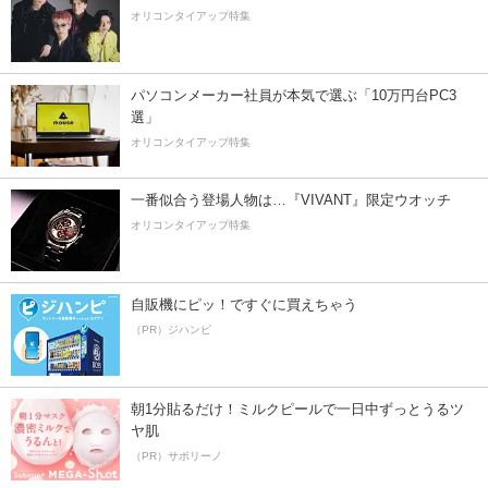
オリコンタイアップ特集
パソコンメーカー社員が本気で選ぶ「10万円台PC3
選」
オリコンタイアップ特集
一番似合う登場人物は…『VIVANT』限定ウオッチ
オリコンタイアップ特集
自販機にピッ！ですぐに買えちゃう
（PR）ジハンピ
朝1分貼るだけ！ミルクピールで一日中ずっとうるツ
ヤ肌
（PR）サボリーノ