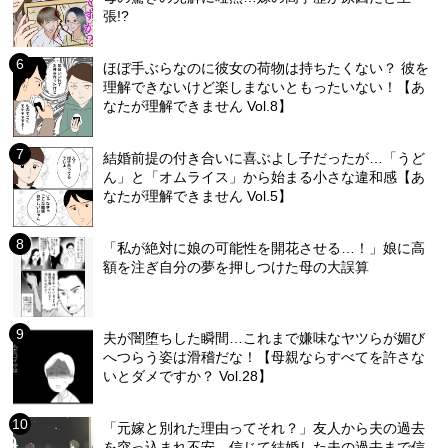
張!?
ほぼ手ぶらなのに彼女の荷物は持ちたくない？ 彼を
理解できないけど楽しまないともったいない！【あ
なたが理解できません Vol.8】
結婚前提の付き合いに喜ぶよし子だったが…「うど
ん」と「オムライス」から始まる小さな違和感【あ
なたが理解できません Vol.5】
「私が絶対に娘の可能性を開花させる…！」娘に高
額を注ぎ自分の夢を押しつけた母の大誤算
夫が闇堕ちした瞬間…これまで嫌味なヤツらが媚び
へつらう姿は滑稽だな！【母親ならすべてを許さな
いとダメですか？ Vol.28】
「元嫁と別れた理由ってそれ？」友人から夫の過去
を突っ込まれ不安…信じて結婚した夫の過去まで信