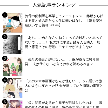
人気記事ランキング
義母の便利屋を卒業してノーストレス！ 離婚から始
まる妻と娘の新たな人生に悔いはなし！【嫁を便利
屋扱いする義母 Vol.44】
「あら、ごめんなさいね？」って絶対悪いと思って
ないでしょ…！ 私の畑に平然と踏み入る隣人…無
視？悪意？その行動にモヤモヤが止まらない
「義母の発言が許せない…！」嫁が義母に怒り爆
発！ 夫は仕方ないと言うけれど諦めるべき？
「夫のスマホ画面がなんか怪しい…」ジム通いで別
人のように変わった!? 夫が隠していた衝撃の事実と
は
「嫁に問題があるから息子が目移りしたのよ！」義
母の驚きの見解に唖然…嫁の高学歴が原因だと主