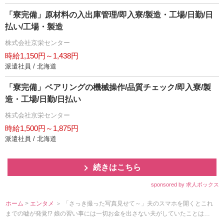
「寮完備」原材料の入出庫管理/即入寮/製造・工場/日勤/日
払い/工場・製造
株式会社京栄センター
時給1,150円～1,438円
派遣社員 / 北海道
「寮完備」ベアリングの機械操作/品質チェック/即入寮/製
造・工場/日勤/日払い
株式会社京栄センター
時給1,500円～1,875円
派遣社員 / 北海道
続きはこちら
sponsored by 求人ボックス
ホーム
>
エンタメ
＞ 「さっき撮った写真見せて～」夫のスマホを開くとこれ
までの嘘が発覚!? 娘の習い事には一切お金を出さない夫がしていたことは…