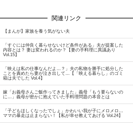
関連リンク
【まんが】家族を養う気がない夫
「すぐには仲良く暮らせないけど条件がある」夫が提案した
内容とは？ 妻は変われるのか？【妻の手料理に異議あり
Vol.15】
「映えは私の仕事なんだよ…？」夫の私物を勝手に処分した
ことを責めたら妻が泣き出して…【「映える暮らし」のゴミ
箱は夫でした Vol.4】
嫁「お義母さんご飯作ってきました」義母「もう要らないの
に…」義母が密かに抱えていた手料理問題の本音とは
「子どもほしくなったでしょ」かわいい我が子にメロメロ…
ママの暴走は止まらない！【私が幸せ教えてあげる Vol.24】